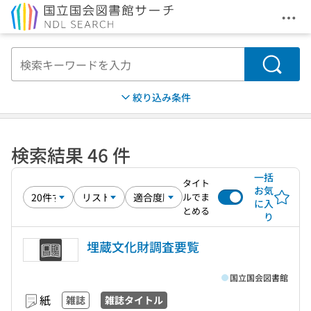
メニ
本文へ移動
検索
絞り込み条件
検索結果 46 件
一括
タイト
お気
ルでま
に入
とめる
り
埋蔵文化財調査要覧
国立国会図書館
紙
雑誌
雑誌タイトル