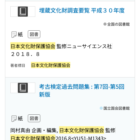
埋蔵文化財調査要覧 平成３０年度
全国の図書館
紙
図書
日本文化財保護協会
監修
ニューサイエンス社
２０１８．８
日本文化財保護協会
著者標目
考古検定過去問題集 : 第7回-第5回
新版
国立国会図書館
紙
図書
岡村真由 企画・編集,
日本文化財保護協会
監修
日本文化財保護協会
2016.8
<YU51-M1343>