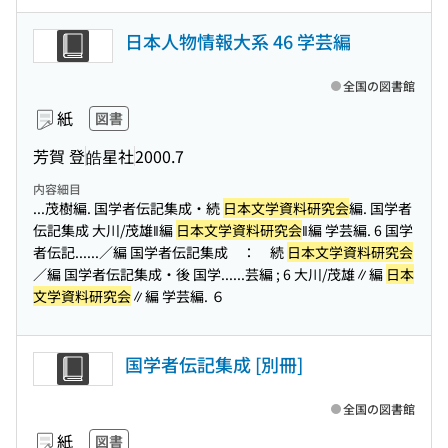
日本人物情報大系 46 学芸編
全国の図書館
紙
図書
芳賀 登
皓星社
2000.7
内容細目
...茂樹編. 国学者伝記集成・続
日本文学資料研究会
編. 国学者
伝記集成 大川/茂雄‖編
日本文学資料研究会
‖編 学芸編. 6 国学
者伝記...
...／編 国学者伝記集成 ： 続
日本文学資料研究会
／編 国学者伝記集成・後 国学...
...芸編 ; 6 大川/茂雄∥編
日本
文学資料研究会
∥編 学芸編. ６
国学者伝記集成 [別冊]
全国の図書館
紙
図書