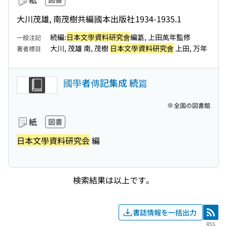
大川茂雄, 南茂樹共編
國本出版社
1934-1935.1
続編:
日本文學資料研究會
編纂, 上田萬年監修
一般注記
大川, 茂雄 南, 茂樹
日本文學資料研究會
上田, 万年
著者標目
國學者傳記集成 続篇
全国の図書館
紙
図書
日本文學資料研究会
編
検索結果は以上です。
書誌情報を一括出力
RSS
RSS