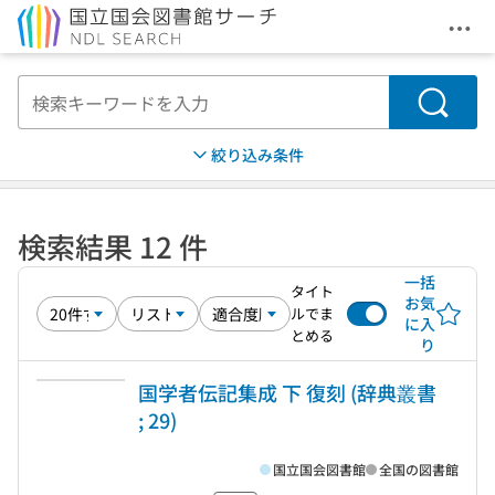
メニ
本文へ移動
検索
絞り込み条件
検索結果 12 件
一括
タイト
お気
ルでま
に入
とめる
り
国学者伝記集成 下 復刻 (辞典叢書
; 29)
国立国会図書館
全国の図書館