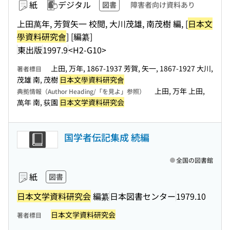
紙
デジタル
図書
障害者向け資料あり
上田萬年, 芳賀矢一 校閲, 大川茂雄, 南茂樹 編, [
日本文
學資料研究會
] [編纂]
東出版
1997.9
<H2-G10>
上田, 万年, 1867-1937 芳賀, 矢一, 1867-1927 大川,
著者標目
茂雄 南, 茂樹
日本文學資料研究會
上田, 万年 上田,
典拠情報（Author Heading/「を見よ」参照）
萬年 南, 荻園
日本文学資料研究会
国学者伝記集成 続編
全国の図書館
紙
図書
日本文学資料研究会
編纂
日本図書センター
1979.10
日本文学資料研究会
著者標目