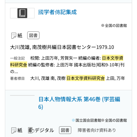
國学者傳記集成
全国の図書館
紙
図書
大川茂雄, 南茂樹共編
日本図書センター
1979.10
校閲: 上田万年, 芳賀矢一 続編の編者:
日本文學資
一般注記
料研究會
続編の監修者: 上田万年 國本出版社(昭和9-10年)刊
の...
大川, 茂雄 南, 茂樹
日本文學資料研究會
上田, 万年
著者標目
日本人物情報大系 第46巻 (学芸編
6)
国立国会図書館
全国の図書館
紙
デジタル
図書
障害者向け資料あり