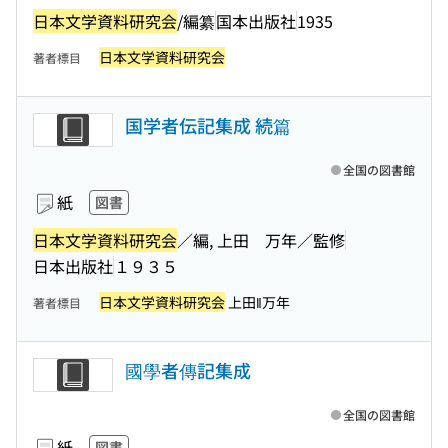
日本文学資料研究会
/編纂
国本出版社
1935
日本文学資料研究会
著者標目
国学者伝記集成 続篇
全国の図書館
紙
図書
日本文学資料研究会
／編, 上田 万年／監修
日本出版社
１９３５
日本文学資料研究会
上田‖万年
著者標目
國學者傳記集成
全国の図書館
紙
図書