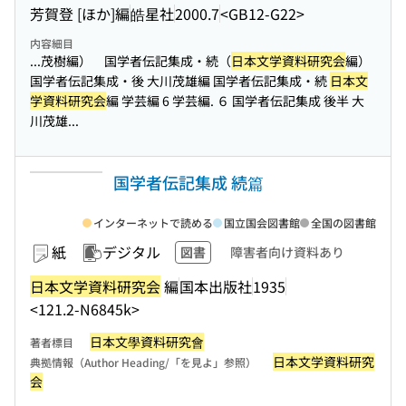
芳賀登 [ほか]編
皓星社
2000.7
<GB12-G22>
内容細目
...茂樹編） 国学者伝記集成・続（
日本文学資料研究会
編）
国学者伝記集成・後 大川茂雄編 国学者伝記集成・続
日本文
学資料研究会
編 学芸編 6 学芸編. ６ 国学者伝記集成 後半 大
川茂雄...
国学者伝記集成 続篇
インターネットで読める
国立国会図書館
全国の図書館
紙
デジタル
図書
障害者向け資料あり
日本文学資料研究会
編
国本出版社
1935
<121.2-N6845k>
日本文學資料研究會
著者標目
日本文学資料研究
典拠情報（Author Heading/「を見よ」参照）
会