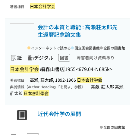
日本会計学会
著者標目
会計の本質と職能 : 高瀬荘太郎先
生還暦記念論文集
インターネットで読める
国立国会図書館
全国の図書館
紙
デジタル
図書
障害者向け資料あり
日本会計学会
編
森山書店
1955
<679.04-N685k>
高瀬, 荘太郎, 1892-1966
日本会計学会
著者標目
高瀬, 莊太郎 高瀨,
典拠情報（Author Heading/「を見よ」参照）
莊太郎
日本會計學會
近代会計学の展開
全国の図書館