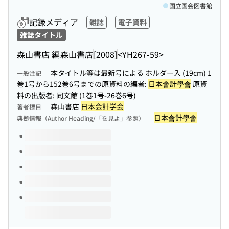
国立国会図書館
記録メディア
雑誌
電子資料
雑誌タイトル
森山書店 編
森山書店
[2008]
<YH267-59>
本タイトル等は最新号による ホルダー入 (19cm) 1
一般注記
巻1号から152巻6号までの原資料の編者:
日本會計學會
原資
料の出版者: 同文館 (1巻1号-26巻6号)
森山書店
日本会計学会
著者標目
日本會計學會
典拠情報（Author Heading/「を見よ」参照）
このタイトルの巻号