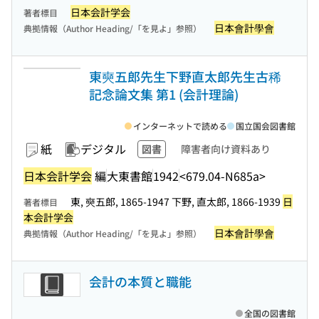
日本会計学会
著者標目
日本會計學會
典拠情報（Author Heading/「を見よ」参照）
東奭五郎先生下野直太郎先生古稀
記念論文集 第1 (会計理論)
インターネットで読める
国立国会図書館
紙
デジタル
図書
障害者向け資料あり
日本会計学会
編
大東書館
1942
<679.04-N685a>
東, 奭五郎, 1865-1947 下野, 直太郎, 1866-1939
日
著者標目
本会計学会
日本會計學會
典拠情報（Author Heading/「を見よ」参照）
会計の本質と職能
全国の図書館