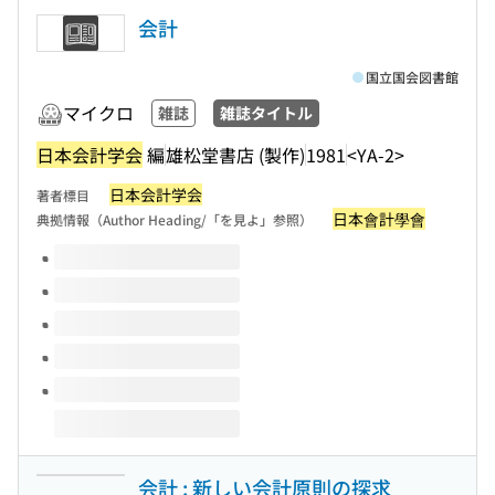
会計
国立国会図書館
マイクロ
雑誌
雑誌タイトル
日本会計学会
編
雄松堂書店 (製作)
1981
<YA-2>
日本会計学会
著者標目
日本會計學會
典拠情報（Author Heading/「を見よ」参照）
このタイトルの巻号
会計 : 新しい会計原則の探求