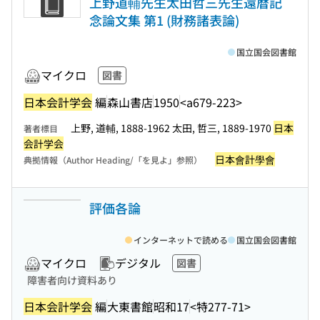
上野道輔先生太田哲三先生還暦記
念論文集 第1 (財務諸表論)
国立国会図書館
マイクロ
図書
日本会計学会
編
森山書店
1950
<a679-223>
上野, 道輔, 1888-1962 太田, 哲三, 1889-1970
日本
著者標目
会計学会
日本會計學會
典拠情報（Author Heading/「を見よ」参照）
評価各論
インターネットで読める
国立国会図書館
マイクロ
デジタル
図書
障害者向け資料あり
日本会計学会
編
大東書館
昭和17
<特277-71>