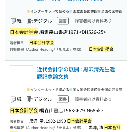
インターネットで読める
国立国会図書館
全国の図書館
紙
デジタル
図書
障害者向け資料あり
日本会計学会
編集
森山書店
1971
<DH526-25>
日本会計学会
著者標目
日本會計學會
典拠情報（Author Heading/「を見よ」参照）
近代会計学の展開 : 黒沢清先生還
暦記念論文集
インターネットで読める
国立国会図書館
全国の図書館
紙
デジタル
図書
障害者向け資料あり
日本会計学会
編
森山書店
1963
<679-N685k>
黒沢, 清, 1902-1990
日本会計学会
著者標目
黒澤, 清
日本會計
典拠情報（Author Heading/「を見よ」参照）