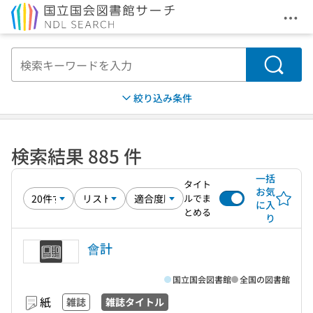
メニ
本文へ移動
検索
絞り込み条件
検索結果 885 件
一括
タイト
お気
ルでま
に入
とめる
り
會計
国立国会図書館
全国の図書館
紙
雑誌
雑誌タイトル