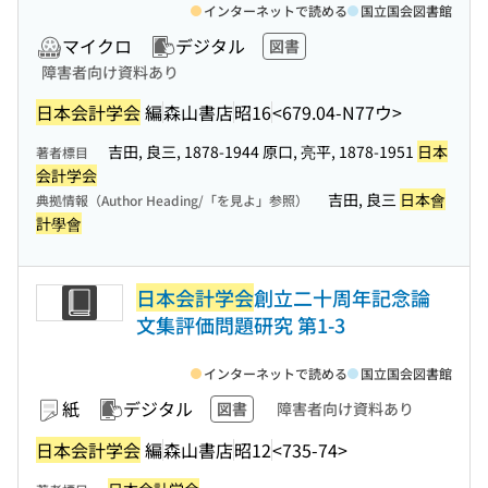
インターネットで読める
国立国会図書館
マイクロ
デジタル
図書
障害者向け資料あり
日本会計学会
編
森山書店
昭16
<679.04-N77ウ>
吉田, 良三, 1878-1944 原口, 亮平, 1878-1951
日本
著者標目
会計学会
吉田, 良三
日本會
典拠情報（Author Heading/「を見よ」参照）
計學會
日本会計学会
創立二十周年記念論
文集評価問題研究 第1-3
インターネットで読める
国立国会図書館
紙
デジタル
図書
障害者向け資料あり
日本会計学会
編
森山書店
昭12
<735-74>