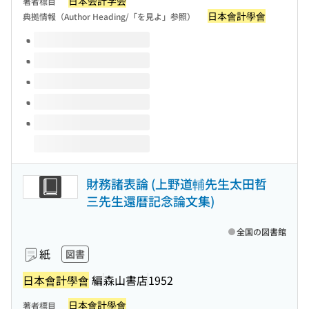
日本会計学会
著者標目
日本會計學會
典拠情報（Author Heading/「を見よ」参照）
このタイトルの巻号
財務諸表論 (上野道輔先生太田哲
三先生還暦記念論文集)
全国の図書館
紙
図書
日本會計學會
編
森山書店
1952
日本會計學會
著者標目