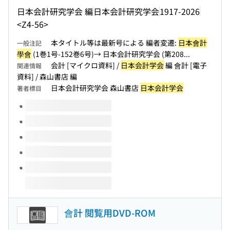
日本会計研究学会 編
日本会計研究学会
1917-2026
<Z4-56>
本タイトル等は最新号による 編者変遷:
日本會計
一般注記
學會
(1巻1号-152巻6号)→ 日本会計研究学会 (第208...
会計 [マイクロ資料] /
日本会計学会
編 會計 [電子
関連情報
資料] / 森山書店 編
日本会計研究学会 森山書店
日本会計学会
著者標目
このタイトルの巻号
會計 閲覧用DVD-ROM