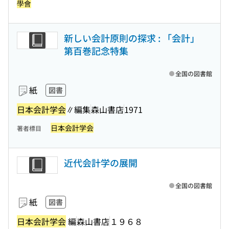
學會
新しい会計原則の探求 : 「会計」
第百巻記念特集
全国の図書館
紙
図書
日本会計学会
∥編集
森山書店
1971
日本会計学会
著者標目
近代会計学の展開
全国の図書館
紙
図書
日本会計学会
編
森山書店
１９６８