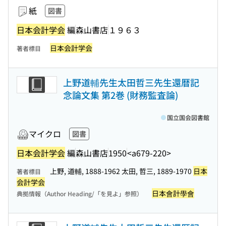
紙
図書
日本会計学会
編
森山書店
１９６３
日本会計学会
著者標目
上野道輔先生太田哲三先生還暦記
念論文集 第2巻 (財務監査論)
国立国会図書館
マイクロ
図書
日本会計学会
編
森山書店
1950
<a679-220>
上野, 道輔, 1888-1962 太田, 哲三, 1889-1970
日本
著者標目
会計学会
日本會計學會
典拠情報（Author Heading/「を見よ」参照）