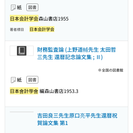
紙
図書
日本会計学会
森山書店
1955
日本会計学会
著者標目
財務監査論 (上野道輔先生 太田哲
三先生 還暦記念論文集 ; Ⅱ)
全国の図書館
紙
図書
日本會計學會
編
森山書店
1953.3
吉田良三先生原口亮平先生還暦祝
賀論文集 第1