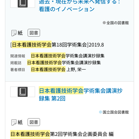
過去・現在から未来へ発信する :
看護のイノベーション
全国の図書館
紙
図書
[
日本看護技術学会
第18回学術集会]
2019.8
日本看護技術学会
学術集会講演抄録集
関連情報
日本看護技術学会
学術集会講演抄録集
掲載誌
日本看護技術学会
上野, 栄一
著者標目
日本看護技術学会
学術集会講演抄
録集 第2回
国立国会図書館
紙
図書
日本看護技術学会
第2回学術集会企画委員会 編