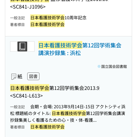
<SC841-J1096>
日本看護技術学会
10周年記念
一般注記
日本看護技術学会
著者標目
日本看護技術学会
第12回学術集会
講演抄録集 : 浜松
国立国会図書館
紙
図書
日本看護技術学会
第12回学術集会
2013.9
<SC841-L613>
会期・会場: 2013年9月14日-15日 アクトシティ浜
一般注記
松 標題紙のタイトル:
日本看護技術学会
第12回学術集会講演
抄録集美しく看護るための心・技・体-看護...
日本看護技術学会
著者標目