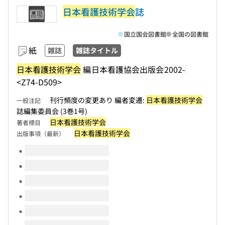
日本看護技術学会
誌
国立国会図書館
全国の図書館
紙
雑誌
雑誌タイトル
日本看護技術学会
編
日本看護協会出版会
2002-
<Z74-D509>
刊行頻度の変更あり 編者変遷:
日本看護技術学会
一般注記
誌編集委員会 (3巻1号)
日本看護技術学会
著者標目
日本看護技術学会
出版事項（最新）
このタイトルの巻号