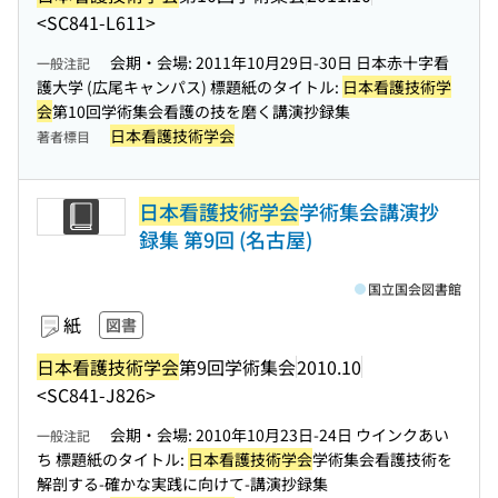
<SC841-L611>
会期・会場: 2011年10月29日-30日 日本赤十字看
一般注記
護大学 (広尾キャンパス) 標題紙のタイトル:
日本看護技術学
会
第10回学術集会看護の技を磨く講演抄録集
日本看護技術学会
著者標目
日本看護技術学会
学術集会講演抄
録集 第9回 (名古屋)
国立国会図書館
紙
図書
日本看護技術学会
第9回学術集会
2010.10
<SC841-J826>
会期・会場: 2010年10月23日-24日 ウインクあい
一般注記
ち 標題紙のタイトル:
日本看護技術学会
学術集会看護技術を
解剖する-確かな実践に向けて-講演抄録集