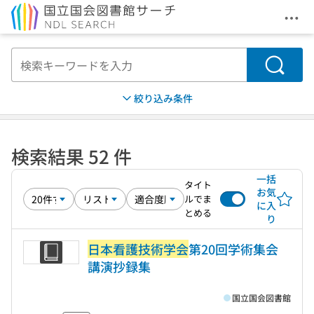
メニ
本文へ移動
検索
絞り込み条件
検索結果 52 件
一括
タイト
お気
ルでま
に入
とめる
り
日本看護技術学会
第20回学術集会
講演抄録集
国立国会図書館