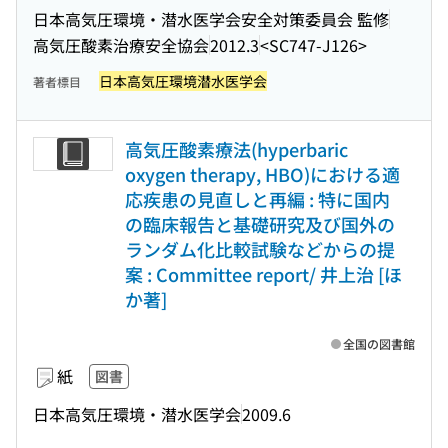
日本高気圧環境・潜水医学会安全対策委員会 監修
高気圧酸素治療安全協会
2012.3
<SC747-J126>
日本高気圧環境潜水医学会
著者標目
高気圧酸素療法(hyperbaric
oxygen therapy, HBO)における適
応疾患の見直しと再編 : 特に国内
の臨床報告と基礎研究及び国外の
ランダム化比較試験などからの提
案 : Committee report/ 井上治 [ほ
か著]
全国の図書館
紙
図書
日本高気圧環境・潜水医学会
2009.6