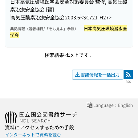
日本高気圧環境医学会安全対策委員会 監修, 高気圧酸
素治療安全協会 [編]
高気圧酸素治療安全協会
2003.6
<SC721-H27>
日本高気圧環境潜水医
典拠情報（著者標目/「をも見よ」参照）
学会
検索結果は以上です。
書誌情報を一括出力
RSS
RSS
Language：English
資料にアクセスするための手段
インターネットで資料を読む