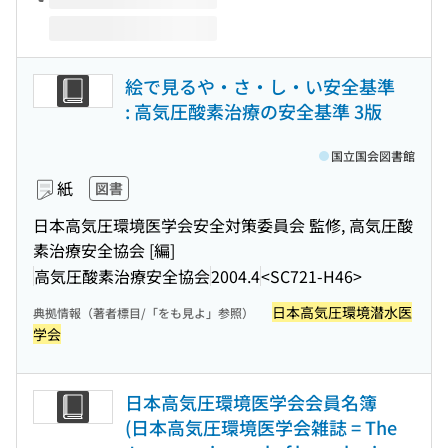
絵で見るや・さ・し・い安全基準
: 高気圧酸素治療の安全基準 3版
国立国会図書館
紙
図書
日本高気圧環境医学会安全対策委員会 監修, 高気圧酸
素治療安全協会 [編]
高気圧酸素治療安全協会
2004.4
<SC721-H46>
日本高気圧環境潜水医
典拠情報（著者標目/「をも見よ」参照）
学会
日本高気圧環境医学会会員名簿
(日本高気圧環境医学会雑誌 = The