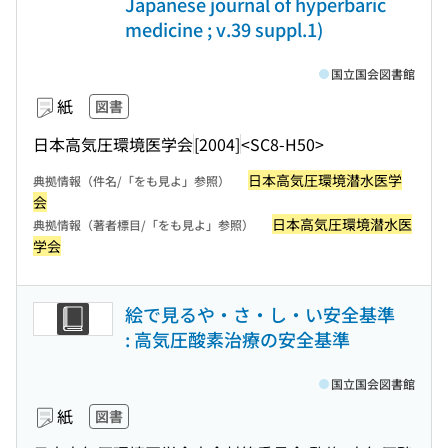
Japanese journal of hyperbaric
medicine ; v.39 suppl.1)
国立国会図書館
紙
図書
日本高気圧環境医学会
[2004]
<SC8-H50>
日本高気圧環境潜水医学
典拠情報（件名/「をも見よ」参照）
会
日本高気圧環境潜水医
典拠情報（著者標目/「をも見よ」参照）
学会
絵で見るや・さ・し・い安全基準
: 高気圧酸素治療の安全基準
国立国会図書館
紙
図書