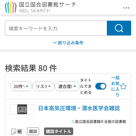
メニ
本文へ移動
検索
絞り込み条件
検索結果 80 件
一括
タイト
お気
ルでま
に入
とめる
り
日本高気圧環境・潜水医学会雑誌
国立国会図書館
全国の図書館
紙
雑誌
雑誌タイトル