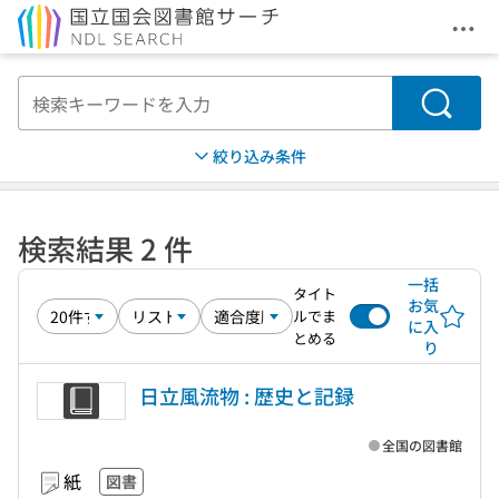
メニ
本文へ移動
検索
絞り込み条件
検索結果 2 件
一括
タイト
お気
ルでま
に入
とめる
り
日立風流物 : 歴史と記録
全国の図書館
紙
図書