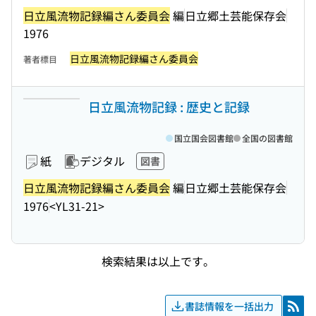
日立風流物記録編さん委員会
編
日立郷土芸能保存会
1976
日立風流物記録編さん委員会
著者標目
日立風流物記録 : 歴史と記録
国立国会図書館
全国の図書館
紙
デジタル
図書
日立風流物記録編さん委員会
編
日立郷土芸能保存会
1976
<YL31-21>
検索結果は以上です。
書誌情報を一括出力
RSS