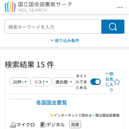
メニ
本文へ移動
検索
絞り込み条件
検索結果 15 件
一括
タイト
お気
ルでま
に入
とめる
り
各国国会要覧
インターネットで読める
国立国会図書館
マイクロ
デジタル
図書