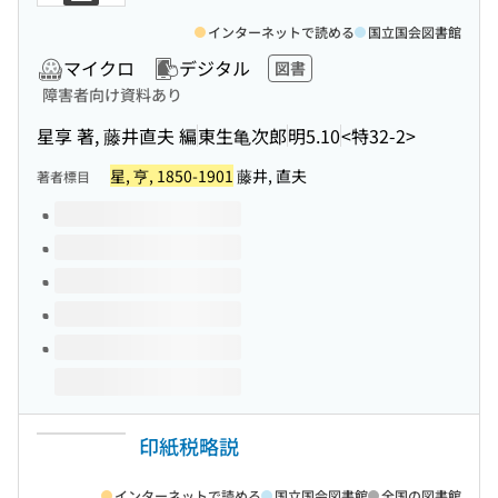
インターネットで読める
国立国会図書館
マイクロ
デジタル
図書
障害者向け資料あり
星享 著, 藤井直夫 編
東生亀次郎
明5.10
<特32-2>
星, 亨, 1850-1901
藤井, 直夫
著者標目
このタイトルの巻号
印紙税略説
インターネットで読める
国立国会図書館
全国の図書館