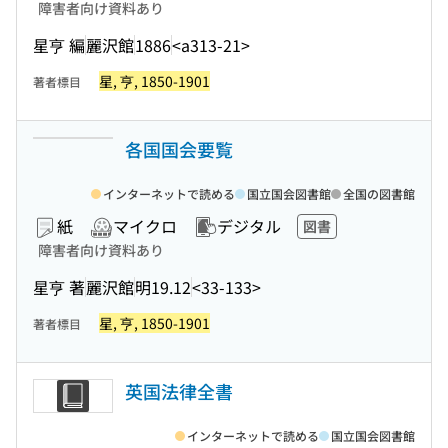
障害者向け資料あり
星亨 編
麗沢館
1886
<a313-21>
星, 亨, 1850-1901
著者標目
各国国会要覧
インターネットで読める
国立国会図書館
全国の図書館
紙
マイクロ
デジタル
図書
障害者向け資料あり
星亨 著
麗沢館
明19.12
<33-133>
星, 亨, 1850-1901
著者標目
英国法律全書
インターネットで読める
国立国会図書館