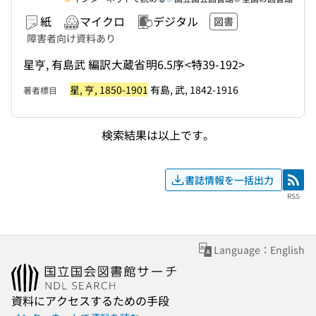
紙
マイクロ
デジタル
図書
障害者向け資料あり
星亨, 有島武 編訳
大蔵省
明6.5序
<特39-192>
星, 亨, 1850-1901
有島, 武, 1842-1916
著者標目
検索結果は以上です。
書誌情報を一括出力
RSS
RSS
Language：English
資料にアクセスするための手段