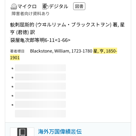
マイクロ
デジタル
図書
障害者向け資料あり
貌刺屈斯的 (ウヰルリァム・ブラックストヲン) 著, 星
亨 (君徳) 訳
袋屋亀次郎等
明6-11
<1-66>
Blackstone, William, 1723-1780
星, 亨, 1850-
著者標目
1901
このタイトルの巻号
海外万国偉績叢伝