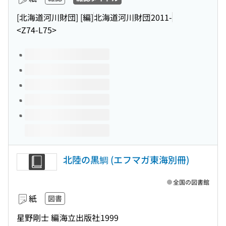
[北海道河川財団] [編]
北海道河川財団
2011-
<Z74-L75>
このタイトルの巻号
北陸の黒鯛 (エフマガ東海別冊)
全国の図書館
紙
図書
星野剛士 編
海立出版社
1999