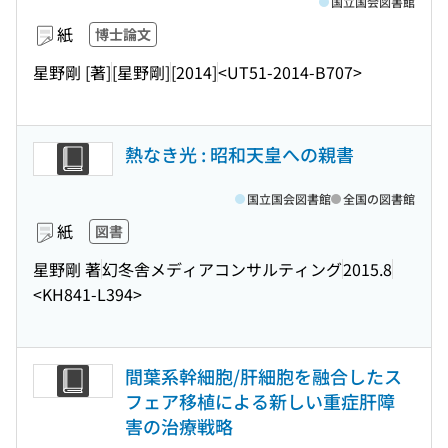
国立国会図書館
紙
博士論文
星野剛 [著]
[星野剛]
[2014]
<UT51-2014-B707>
熱なき光 : 昭和天皇への親書
国立国会図書館
全国の図書館
紙
図書
星野剛 著
幻冬舎メディアコンサルティング
2015.8
<KH841-L394>
間葉系幹細胞/肝細胞を融合したス
フェア移植による新しい重症肝障
害の治療戦略