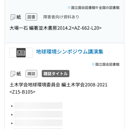
国立国会図書館
全国の図書館
紙
図書
障害者向け資料あり
大場一石 編著
並木書房
2014.2
<AZ-662-L20>
地球環境シンポジウム講演集
国立国会図書館
紙
雑誌
雑誌タイトル
土木学会地球環境委員会 編
土木学会
2008-2021
<Z15-B105>
このタイトルの巻号