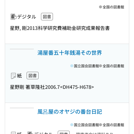
全国の図書館
デジタル
図書
星野, 剛
2013
科学研究費補助金研究成果報告書
湯屋番五十年銭湯その世界
国立国会図書館
全国の図書館
紙
図書
星野剛 著
草隆社
2006.7
<DH475-H678>
風呂屋のオヤジの番台日記
国立国会図書館
全国の図書館