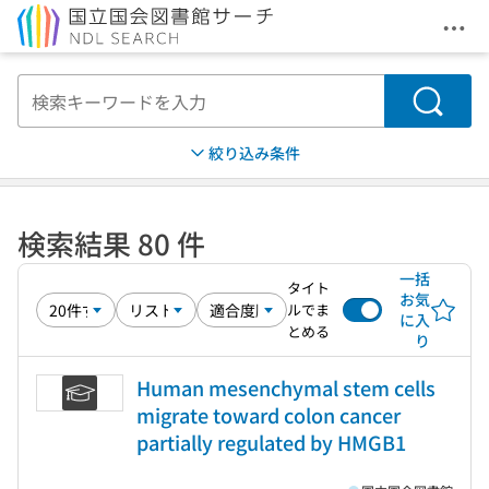
メニ
本文へ移動
検索
絞り込み条件
検索結果 80 件
一括
タイト
お気
ルでま
に入
とめる
り
Human mesenchymal stem cells
migrate toward colon cancer
partially regulated by HMGB1