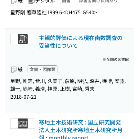
紙
デジタル
図書
障害者向け資料あり
星野剛 著
草隆社
1999.6
<DH475-G540>
主観的評価による現在歯数調査の
妥当性について
全国の図書館
紙
文書・図像類
星野, 剛志, 皆川, 久美子, 葭原, 明弘, 深井, 穫博, 安藤,
雄一, 嶋崎, 義浩, 神原, 正樹, 宮崎, 秀夫
2018-07-21
寒地土木技術研究 : 国立研究開発
法人土木研究所寒地土木研究所月
報 : monthly report