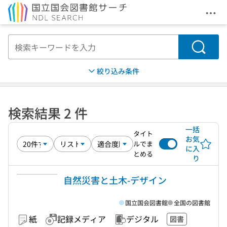
メニ
本文へ移動
検索
絞り込み条件
検索結果 2 件
一括
タイト
お気
ルでま
に入
とめる
り
自然災害と土木-デザイン
国立国会図書館
全国の図書館
紙
記録メディア
デジタル
図書