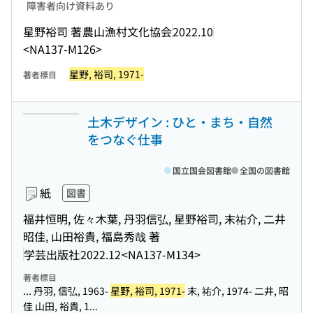
障害者向け資料あり
星野裕司 著
農山漁村文化協会
2022.10
<NA137-M126>
星野, 裕司, 1971-
著者標目
土木デザイン : ひと・まち・自然
をつなぐ仕事
国立国会図書館
全国の図書館
紙
図書
福井恒明, 佐々木葉, 丹羽信弘, 星野裕司, 末祐介, 二井
昭佳, 山田裕貴, 福島秀哉 著
学芸出版社
2022.12
<NA137-M134>
著者標目
... 丹羽, 信弘, 1963-
星野, 裕司, 1971-
末, 祐介, 1974- 二井, 昭
佳 山田, 裕貴, 1...