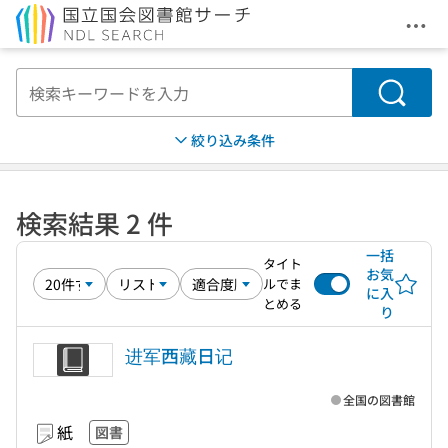
メニ
本文へ移動
検索
絞り込み条件
検索結果 2 件
一括
タイト
お気
ルでま
に入
とめる
り
进军西藏日记
全国の図書館
紙
図書