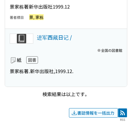
景家栋著
新华出版社
1999.12
景, 家栋
著者標目
进军西藏日记 /
全国の図書館
紙
図書
景家栋著.
新华出版社,
1999.12.
検索結果は以上です。
書誌情報を一括出力
RSS
RSS