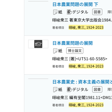
日本農業問題の展開 下
紙
デジタル
図書
障
暉峻衆三 著
東京大学出版会
1984.
暉峻, 衆三, 1924-2023
著者標目
日本農業問題の展開
紙
博士論文
暉峻衆三 [著]
<UT51-60-S585>
暉峻, 衆三, 1924-2023
著者標目
日本農業史 : 資本主義の展開
紙
デジタル
図書
障
暉峻衆三 編
有斐閣
1981.11
<DM1
暉峻, 衆三, 1924-2023
著者標目