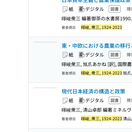
紙
デジタル
図書
障
暉峻衆三 編著
御茶の水書房
1990.
暉峻, 衆三, 1924-2023
著者標目
東・中欧における農業の移行と非集
紙
デジタル
図書
障
暉峻衆三, 旭爪あかね [訳], 国
暉峻, 衆三, 1924-2023
旭爪,
著者標目
現代日本経済の構造と政策
紙
デジタル
図書
障
暉峻衆三, 清山卓郎 編著
ミネルヴ
暉峻, 衆三, 1924-2023
清山, 
著者標目