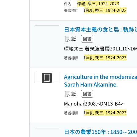
暉峻, 衆三, 1924-2023
件名
暉峻, 衆三, 1924-2023
著者標目
日本資本主義の食と農 : 軌跡と
紙
図書
暉峻衆三 著
筑波書房
2011.10
<DM
暉峻, 衆三, 1924-2023
著者標目
Agriculture in the moderniza
Sarah Ham Akamine.
紙
図書
Manohar
2008.
<DM13-B4>
暉峻, 衆三, 1924-2023
著者標目
日本の農業150年 : 1850～2