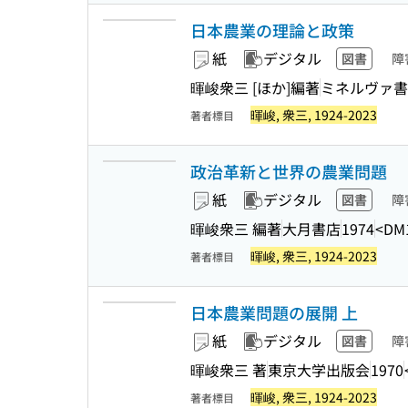
日本農業の理論と政策
紙
デジタル
図書
障
暉峻衆三 [ほか]編著
ミネルヴァ書
暉峻, 衆三, 1924-2023
著者標目
政治革新と世界の農業問題
紙
デジタル
図書
障
暉峻衆三 編著
大月書店
1974
<DM
暉峻, 衆三, 1924-2023
著者標目
日本農業問題の展開 上
紙
デジタル
図書
障
暉峻衆三 著
東京大学出版会
1970
暉峻, 衆三, 1924-2023
著者標目