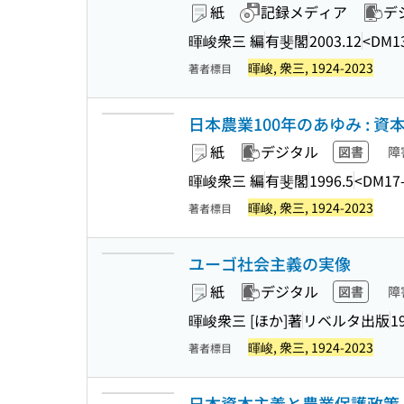
紙
記録メディア
デ
暉峻衆三 編
有斐閣
2003.12
<DM1
暉峻, 衆三, 1924-2023
著者標目
日本農業100年のあゆみ : 
紙
デジタル
図書
障
暉峻衆三 編
有斐閣
1996.5
<DM17
暉峻, 衆三, 1924-2023
著者標目
ユーゴ社会主義の実像
紙
デジタル
図書
障
暉峻衆三 [ほか]著
リベルタ出版
1
暉峻, 衆三, 1924-2023
著者標目
日本資本主義と農業保護政策 