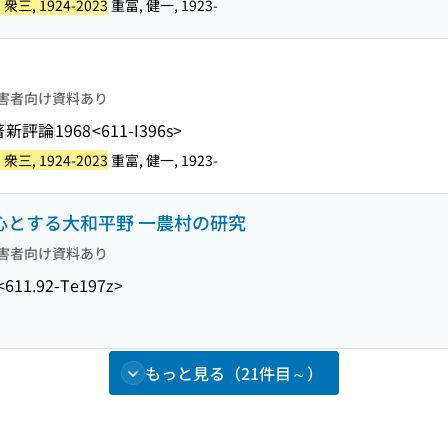
 衆三, 1924-2023
重富, 健一, 1923-
害者向け資料あり
著
新評論
1968
<611-I396s>
 衆三, 1924-2023
重富, 健一, 1923-
中心とする大和平野 一農村の研究
害者向け資料あり
<611.92-Te197z>
もっと見る（21件目～）