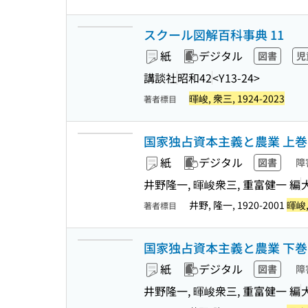
スクール図解百科事典 11
紙
デジタル
図書
児
講談社
昭和42
<Y13-24>
暉峻, 衆三, 1924-2023
著者標目
国家独占資本主義と農業 上巻
紙
デジタル
図書
障
井野隆一, 暉峻衆三, 重富健一 編
井野, 隆一, 1920-2001
暉峻,
著者標目
国家独占資本主義と農業 下巻
紙
デジタル
図書
障
井野隆一, 暉峻衆三, 重富健一 編