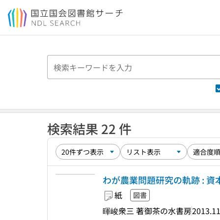
本文へ移動
検索結果 22 件
わが農業問題研究の軌跡 : 
紙
図書
暉峻衆三 著
御茶の水書房
2013.1