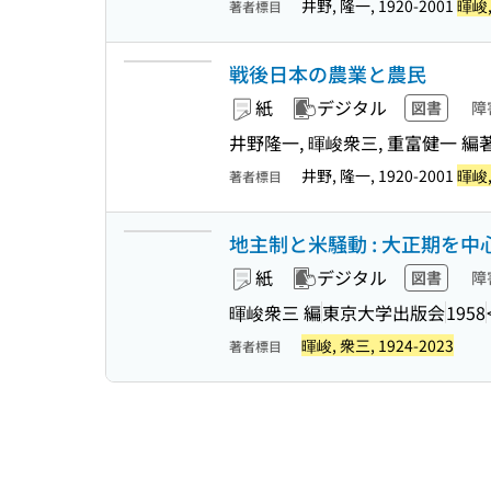
井野, 隆一, 1920-2001
暉峻,
著者標目
戦後日本の農業と農民
紙
デジタル
図書
障
井野隆一, 暉峻衆三, 重富健一 編
井野, 隆一, 1920-2001
暉峻,
著者標目
地主制と米騒動 : 大正期を
紙
デジタル
図書
障
暉峻衆三 編
東京大学出版会
1958
暉峻, 衆三, 1924-2023
著者標目