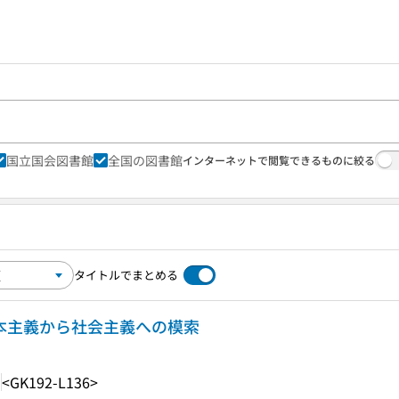
国立国会図書館
全国の図書館
インターネットで閲覧できるものに絞る
タイトルでまとめる
資本主義から社会主義への模索
1
<GK192-L136>