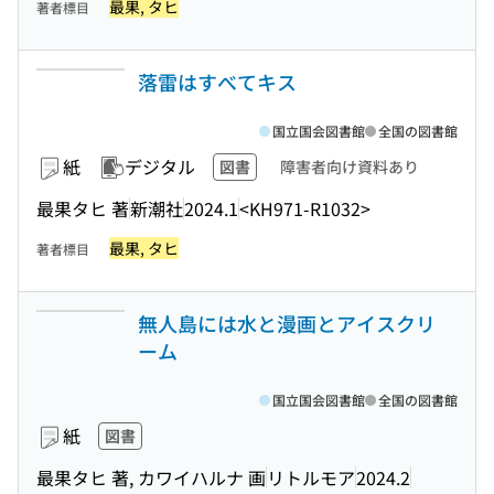
最果, タヒ
著者標目
落雷はすべてキス
国立国会図書館
全国の図書館
紙
デジタル
図書
障害者向け資料あり
最果タヒ 著
新潮社
2024.1
<KH971-R1032>
最果, タヒ
著者標目
無人島には水と漫画とアイスクリ
ーム
国立国会図書館
全国の図書館
紙
図書
最果タヒ 著, カワイハルナ 画
リトルモア
2024.2