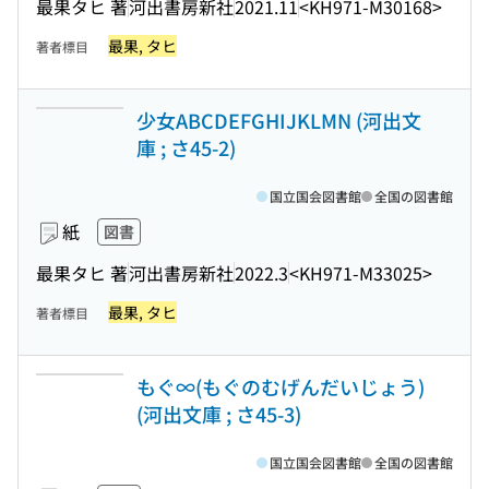
最果タヒ 著
河出書房新社
2021.11
<KH971-M30168>
最果, タヒ
著者標目
少女ABCDEFGHIJKLMN (河出文
庫 ; さ45-2)
国立国会図書館
全国の図書館
紙
図書
最果タヒ 著
河出書房新社
2022.3
<KH971-M33025>
最果, タヒ
著者標目
もぐ∞(もぐのむげんだいじょう)
(河出文庫 ; さ45-3)
国立国会図書館
全国の図書館