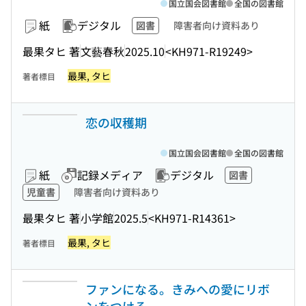
国立国会図書館
全国の図書館
紙
デジタル
図書
障害者向け資料あり
最果タヒ 著
文藝春秋
2025.10
<KH971-R19249>
最果, タヒ
著者標目
恋の収穫期
国立国会図書館
全国の図書館
紙
記録メディア
デジタル
図書
児童書
障害者向け資料あり
最果タヒ 著
小学館
2025.5
<KH971-R14361>
最果, タヒ
著者標目
ファンになる。きみへの愛にリボ