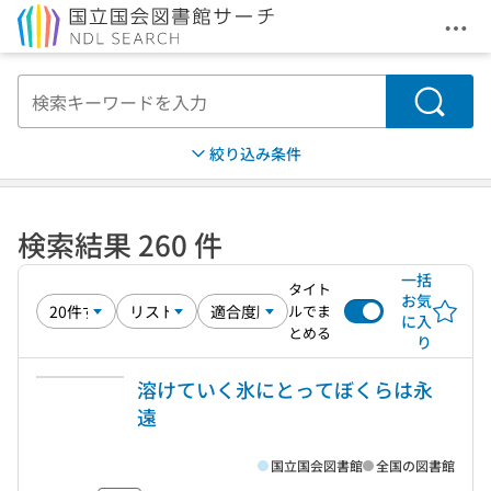
メニ
本文へ移動
検索
絞り込み条件
検索結果 260 件
一括
タイト
お気
ルでま
に入
とめる
り
溶けていく氷にとってぼくらは永
遠
国立国会図書館
全国の図書館