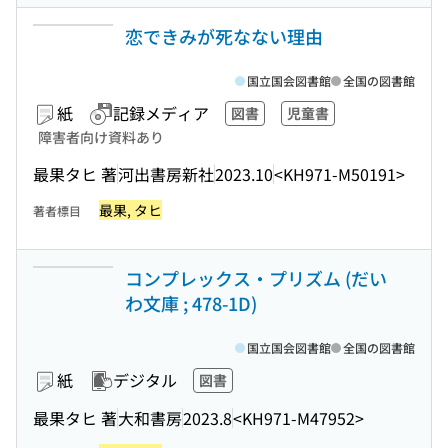
恋できみが死なない理由
国立国会図書館
全国の図書館
紙
記録メディア
図書
児童書
障害者向け資料あり
最果タヒ 著
河出書房新社
2023.10
<KH971-M50191>
最果, タヒ
著者標目
コンプレックス・プリズム (だい
わ文庫 ; 478-1D)
国立国会図書館
全国の図書館
紙
デジタル
図書
最果タヒ 著
大和書房
2023.8
<KH971-M47952>