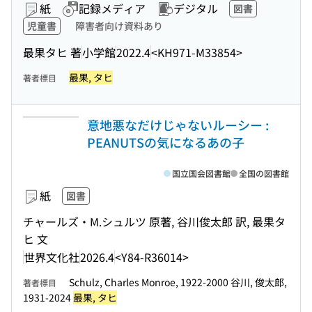
紙
記録メディア
デジタル
図書
児童書
障害者向け資料あり
最果タヒ 著
小学館
2022.4
<KH971-M33854>
最果, タヒ
著者標目
意地悪なだけじゃないルーシー :
PEANUTSの気になるあの子
国立国会図書館
全国の図書館
紙
図書
チャールズ・M.シュルツ 原著, 谷川俊太郎 訳, 最果タ
ヒ 文
世界文化社
2026.4
<Y84-R36014>
Schulz, Charles Monroe, 1922-2000 谷川, 俊太郎,
著者標目
1931-2024
最果, タヒ