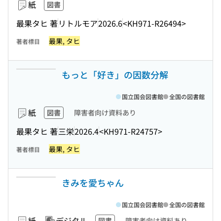
紙
図書
最果タヒ 著
リトルモア
2026.6
<KH971-R26494>
最果, タヒ
著者標目
もっと「好き」の因数分解
国立国会図書館
全国の図書館
紙
図書
障害者向け資料あり
最果タヒ 著
三栄
2026.4
<KH971-R24757>
最果, タヒ
著者標目
きみを愛ちゃん
国立国会図書館
全国の図書館
紙
デジタル
図書
障害者向け資料あり