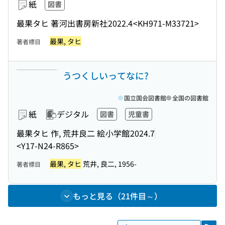
紙
図書
最果タヒ 著
河出書房新社
2022.4
<KH971-M33721>
最果, タヒ
著者標目
うつくしいってなに?
国立国会図書館
全国の図書館
紙
デジタル
図書
児童書
最果タヒ 作, 荒井良二 絵
小学館
2024.7
<Y17-N24-R865>
最果, タヒ
荒井, 良二, 1956-
著者標目
もっと見る（21件目～）