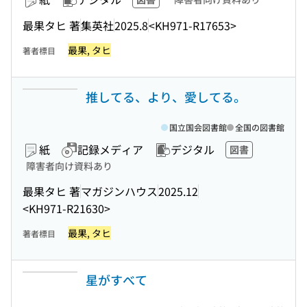
最果タヒ 著
集英社
2025.8
<KH971-R17653>
最果, タヒ
著者標目
推してる、より、愛してる。
国立国会図書館
全国の図書館
紙
記録メディア
デジタル
図書
障害者向け資料あり
最果タヒ 著
マガジンハウス
2025.12
<KH971-R21630>
最果, タヒ
著者標目
星がすべて