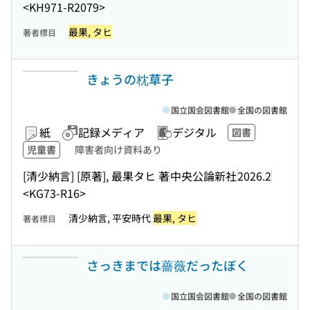
<KH971-R2079>
最果, タヒ
著者標目
きょうの枕草子
国立国会図書館
全国の図書館
紙
記録メディア
デジタル
図書
児童書
障害者向け資料あり
[清少納言] [原著], 最果タヒ 著
中央公論新社
2026.2
<KG73-R16>
清少納言, 平安時代
最果, タヒ
著者標目
さっきまでは薔薇だったぼく
国立国会図書館
全国の図書館