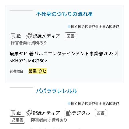
不死身のつもりの流れ星
国立国会図書館
全国の図書館
紙
記録メディア
図書
障害者向け資料あり
最果タヒ 著
パルコエンタテインメント事業部
2023.2
<KH971-M42260>
最果, タヒ
著者標目
パパララレレルル
国立国会図書館
全国の図書館
紙
記録メディア
デジタル
図書
児童書
障害者向け資料あり