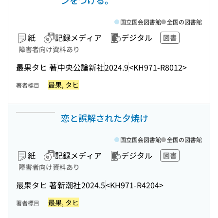
ンをつける。
国立国会図書館
全国の図書館
紙
記録メディア
デジタル
図書
障害者向け資料あり
最果タヒ 著
中央公論新社
2024.9
<KH971-R8012>
最果, タヒ
著者標目
恋と誤解された夕焼け
国立国会図書館
全国の図書館
紙
記録メディア
デジタル
図書
障害者向け資料あり
最果タヒ 著
新潮社
2024.5
<KH971-R4204>
最果, タヒ
著者標目