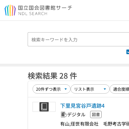
本文へ移動
検索結果 28 件
下里見宮谷戸遺跡4
デジタル
図書
有山,径世
有限会社 毛野考古学