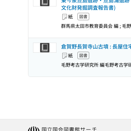
東今泉鹿島遺跡・鹿島浦遺跡・
文化財発掘調査報告書)
紙
図書
群馬県太田市教育委員会 編 ; 毛
倉賀野長賀寺山古墳 : 長屋住
紙
図書
毛野考古学研究所 編
毛野考古学