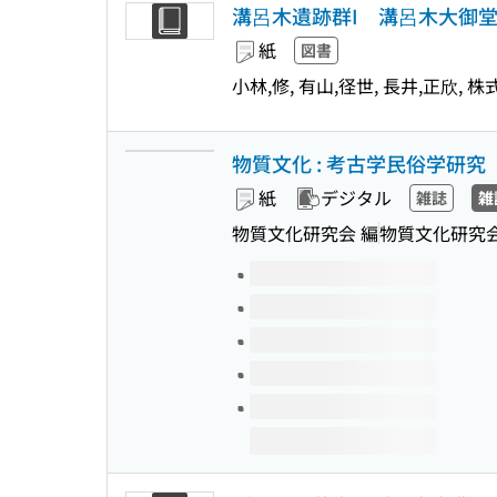
溝呂木遺跡群I 溝呂木大御
紙
図書
小林,修, 有山,径世, 長井,正欣,
物質文化 : 考古学民俗学研究
紙
デジタル
雑誌
雑
物質文化研究会 編
物質文化研究
このタイトルの巻号