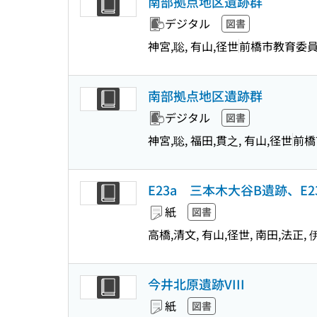
南部拠点地区遺跡群
デジタル
図書
神宮,聡, 有山,径世
前橋市教育委
南部拠点地区遺跡群
デジタル
図書
神宮,聡, 福田,貫之, 有山,径世
前橋
E23a 三本木大谷B遺跡、E
紙
図書
高橋,清文, 有山,径世, 南田,法正,
今井北原遺跡VIII
紙
図書