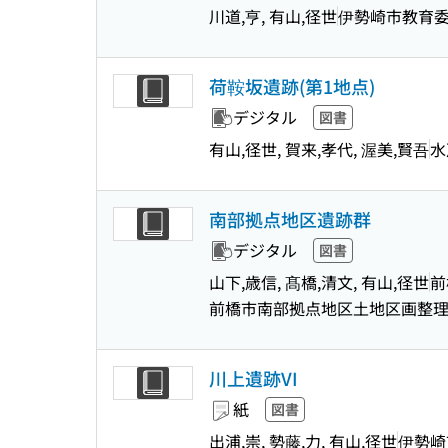
川道,亨, 有山,径世
伊勢崎市教育
荷鞍坂遺跡(第1地点)
デジタル
図書
有山,径世, 賀来,孝代, 渥美,賢吾
水
南部拠点地区遺跡群
デジタル
図書
山下,歳信, 髙橋,清文, 有山,径世
前
前橋市南部拠点地区土地区画整
川上遺跡VI
紙
図書
出浦,崇, 勢藤,力, 有山,径世
伊勢崎