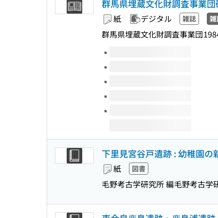
群馬県埋蔵文化財調査事業団
紙
デジタル
雑誌
雑
群馬県埋蔵文化財調査事業団
198
このタイトルの巻号
下里見宮谷戸遺跡 : 幼稚園の
紙
図書
毛野考古学研究所 編
毛野考古学