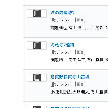
城の内遺跡2
デジタル
図書
齊藤,達也, 有山,径世, 土生,朗治,
海竜寺2遺跡
デジタル
図書
伊藤,順一, 南田,法正, 有山,径世, 
倉賀野長賀寺山古墳
デジタル
図書
小根澤,雪絵, 大野,義人, 有山,径世