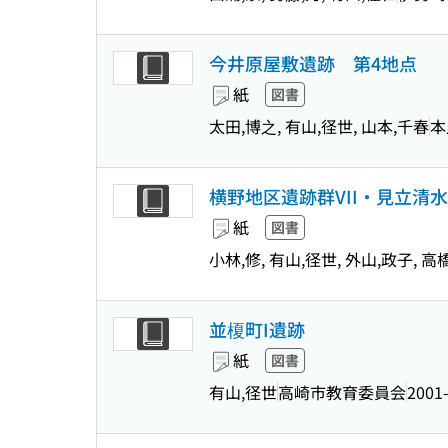
今井原屋敷遺跡 第4地点
紙
図書
太田,博之, 有山,径世, 山本,千春
本
横野地区遺跡群VII・見立清
紙
図書
小林,修, 有山,径世, 外山,政子, 高
並榎町I遺跡
紙
図書
有山,径世
高崎市教育委員会
2001