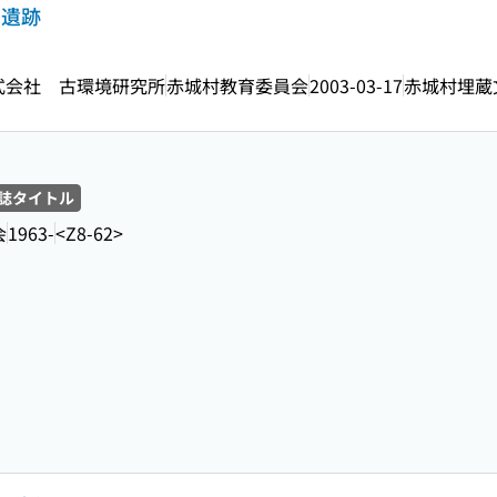
堂遺跡
 株式会社 古環境研究所
赤城村教育委員会
2003-03-17
赤城村埋蔵
誌タイトル
会
1963-
<Z8-62>