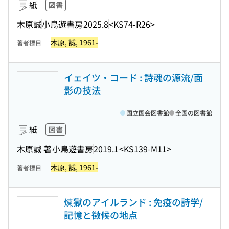
紙
図書
木原誠
小鳥遊書房
2025.8
<KS74-R26>
木原, 誠, 1961-
著者標目
イェイツ・コード : 詩魂の源流/面
影の技法
国立国会図書館
全国の図書館
紙
図書
木原誠 著
小鳥遊書房
2019.1
<KS139-M11>
木原, 誠, 1961-
著者標目
煉獄のアイルランド : 免疫の詩学/
記憶と徴候の地点