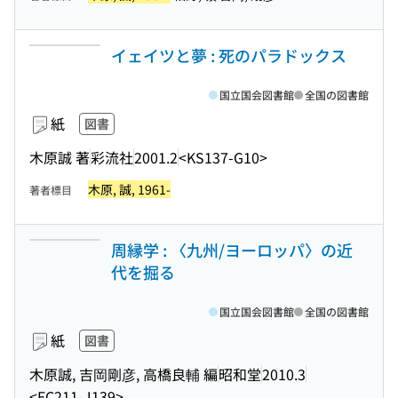
イェイツと夢 : 死のパラドックス
国立国会図書館
全国の図書館
紙
図書
木原誠 著
彩流社
2001.2
<KS137-G10>
木原, 誠, 1961-
著者標目
周縁学 : 〈九州/ヨーロッパ〉の近
代を掘る
国立国会図書館
全国の図書館
紙
図書
木原誠, 吉岡剛彦, 高橋良輔 編
昭和堂
2010.3
<EC211-J139>