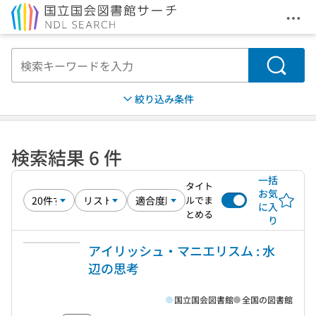
メニ
本文へ移動
検索
絞り込み条件
検索結果 6 件
一括
タイト
お気
ルでま
に入
とめる
り
アイリッシュ・マニエリスム : 水
辺の思考
国立国会図書館
全国の図書館