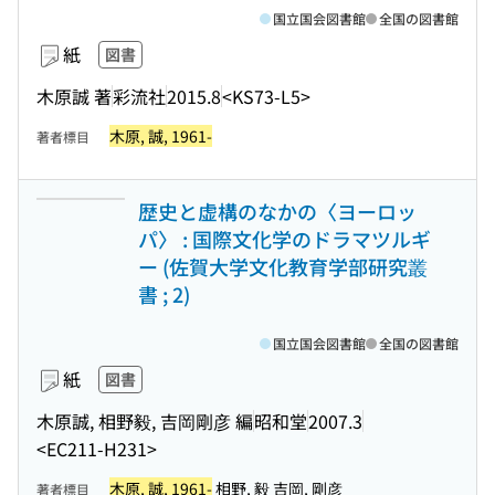
国立国会図書館
全国の図書館
紙
図書
木原誠 著
彩流社
2015.8
<KS73-L5>
木原, 誠, 1961-
著者標目
歴史と虚構のなかの〈ヨーロッ
パ〉 : 国際文化学のドラマツルギ
ー (佐賀大学文化教育学部研究叢
書 ; 2)
国立国会図書館
全国の図書館
紙
図書
木原誠, 相野毅, 吉岡剛彦 編
昭和堂
2007.3
<EC211-H231>
木原, 誠, 1961-
相野, 毅 吉岡, 剛彦
著者標目