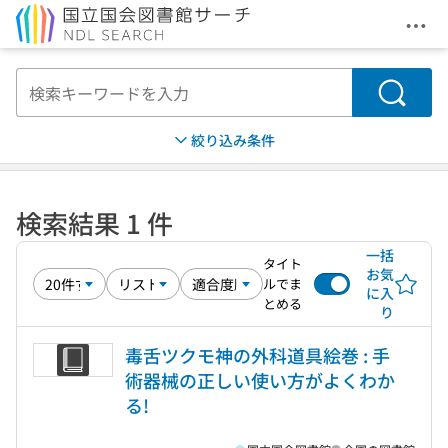
メニ
本文へ移動
検索
絞り込み条件
検索結果 1 件
一括
タイト
お気
ルでま
に入
とめる
り
毒舌ツクモ神の外科道具絵巻 : 手
術器械の正しい使い方がよくわか
る!