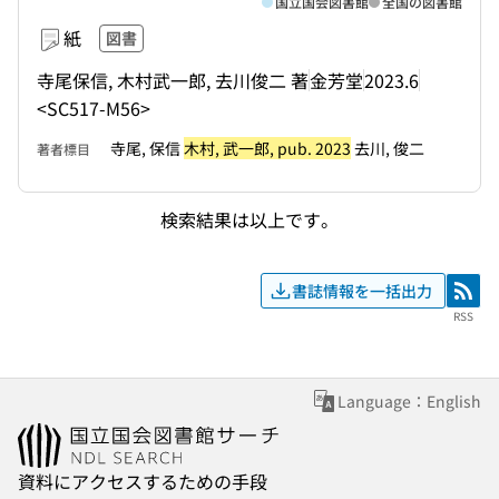
国立国会図書館
全国の図書館
紙
図書
寺尾保信, 木村武一郎, 去川俊二 著
金芳堂
2023.6
<SC517-M56>
寺尾, 保信
木村, 武一郎, pub. 2023
去川, 俊二
著者標目
検索結果は以上です。
書誌情報を一括出力
RSS
RSS
Language：English
資料にアクセスするための手段