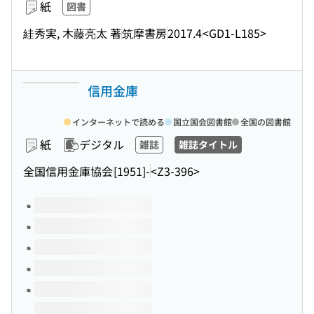
紙
図書
絓秀実, 木藤亮太 著
筑摩書房
2017.4
<GD1-L185>
信用金庫
インターネットで読める
国立国会図書館
全国の図書館
紙
デジタル
雑誌
雑誌タイトル
全国信用金庫協会
[1951]-
<Z3-396>
このタイトルの巻号