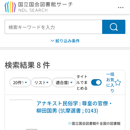
メニ
本文へ移動
検索
絞り込み条件
検索結果 8 件
一括
タイト
お気
ルでま
に入
とめる
り
アナキスト民俗学 : 尊皇の官僚・
柳田国男 (筑摩選書 ; 0143)
国立国会図書館
全国の図書館