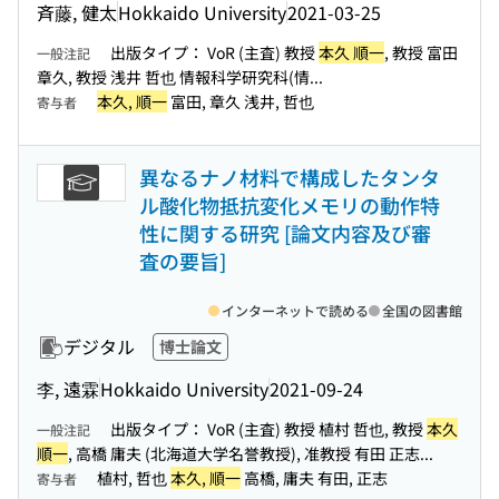
斉藤, 健太
Hokkaido University
2021-03-25
出版タイプ： VoR (主査) 教授
本久 順一
, 教授 富田
一般注記
章久, 教授 浅井 哲也 情報科学研究科(情...
本久, 順一
富田, 章久 浅井, 哲也
寄与者
異なるナノ材料で構成したタンタ
ル酸化物抵抗変化メモリの動作特
性に関する研究 [論文内容及び審
査の要旨]
インターネットで読める
全国の図書館
デジタル
博士論文
李, 遠霖
Hokkaido University
2021-09-24
出版タイプ： VoR (主査) 教授 植村 哲也, 教授
本久
一般注記
順一
, 高橋 庸夫 (北海道大学名誉教授), 准教授 有田 正志...
植村, 哲也
本久, 順一
高橋, 庸夫 有田, 正志
寄与者