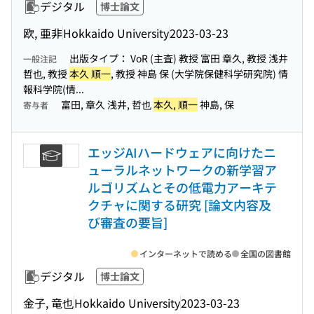
デジタル
博士論文
欧, 亜非
Hokkaido University
2023-03-23
出版タイプ： VoR (主査) 教授 富田 章久, 教授 浅井
一般注記
哲也, 教授
本久 順一
, 教授 神島 保 (大学院保健科学研究院) 情
報科学院(情...
富田, 章久 浅井, 哲也
本久, 順一
神島, 保
寄与者
エッジAIハードウェアに向けたニ
ューラルネットワークの新学習ア
ルゴリズムとその低電力アーキテ
クチャに関する研究 [論文内容及
び審査の要旨]
インターネットで読める
全国の図書館
デジタル
博士論文
金子, 竜也
Hokkaido University
2023-03-23