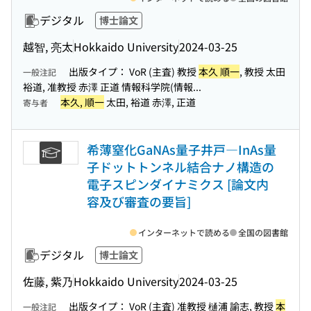
デジタル
博士論文
越智, 亮太
Hokkaido University
2024-03-25
出版タイプ： VoR (主査) 教授
本久 順一
, 教授 太田
一般注記
裕道, 准教授 赤澤 正道 情報科学院(情報...
本久, 順一
太田, 裕道 赤澤, 正道
寄与者
希薄窒化GaNAs量子井戸―InAs量
子ドットトンネル結合ナノ構造の
電子スピンダイナミクス [論文内
容及び審査の要旨]
インターネットで読める
全国の図書館
デジタル
博士論文
佐藤, 紫乃
Hokkaido University
2024-03-25
出版タイプ： VoR (主査) 准教授 樋浦 諭志, 教授
本
一般注記