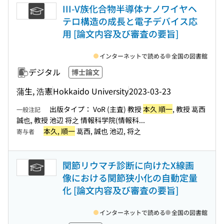
III-V族化合物半導体ナノワイヤヘ
テロ構造の成長と電子デバイス応
用 [論文内容及び審査の要旨]
インターネットで読める
全国の図書館
デジタル
博士論文
蒲生, 浩憲
Hokkaido University
2023-03-23
出版タイプ： VoR (主査) 教授
本久 順一
, 教授 葛西
一般注記
誠也, 教授 池辺 将之 情報科学院(情報科...
本久, 順一
葛西, 誠也 池辺, 将之
寄与者
関節リウマチ診断に向けたX線画
像における関節狭小化の自動定量
化 [論文内容及び審査の要旨]
インターネットで読める
全国の図書館