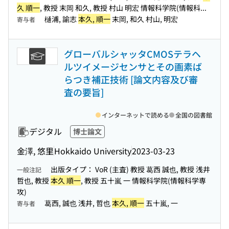
久 順一
, 教授 末岡 和久, 教授 村山 明宏 情報科学院(情報科...
樋浦, 諭志
本久, 順一
末岡, 和久 村山, 明宏
寄与者
グローバルシャッタCMOSテラヘ
ルツイメージセンサとその画素ば
らつき補正技術 [論文内容及び審
査の要旨]
インターネットで読める
全国の図書館
デジタル
博士論文
金澤, 悠里
Hokkaido University
2023-03-23
出版タイプ： VoR (主査) 教授 葛西 誠也, 教授 浅井
一般注記
哲也, 教授
本久 順一
, 教授 五十嵐 一 情報科学院(情報科学専
攻)
葛西, 誠也 浅井, 哲也
本久, 順一
五十嵐, 一
寄与者