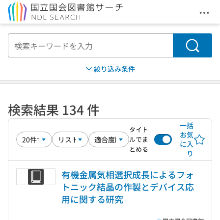
メニ
本文へ移動
検索
絞り込み条件
検索結果 134 件
一括
タイト
お気
ルでま
に入
とめる
り
有機金属気相選択成長によるフォ
トニック結晶の作製とデバイス応
用に関する研究