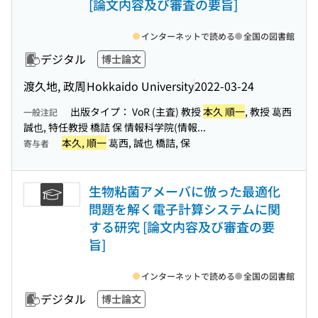
[論文内容及び審査の要旨]
インターネットで読める
全国の図書館
デジタル
博士論文
渡久地, 政周
Hokkaido University
2022-03-24
出版タイプ： VoR (主査) 教授
本久 順一
, 教授 葛西
一般注記
誠也, 特任教授 橋詰 保 情報科学院(情報...
本久, 順一
葛西, 誠也 橋詰, 保
寄与者
生物粘菌アメーバに倣った最適化
問題を解く電子計算システムに関
する研究 [論文内容及び審査の要
旨]
インターネットで読める
全国の図書館
デジタル
博士論文