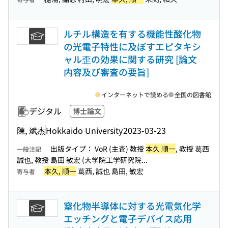
ルチル構造を有する機能性酸化物
の光電子特性に及ぼすエピタキシ
ャル歪の効果に関する研究 [論文
内容及び審査の要旨]
インターネットで読める
全国の図書館
デジタル
博士論文
陳, 斌杰
Hokkaido University
2023-03-23
出版タイプ： VoR (主査) 教授
本久 順一
, 教授 葛西
一般注記
誠也, 教授 島田 敏宏 (大学院工学研究院...
本久, 順一
葛西, 誠也 島田, 敏宏
寄与者
窒化物半導体に対する光電気化学
エッチングと電子デバイス応用