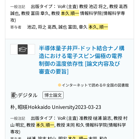
出版タイプ： VoR (主査) 教授 池辺 将之, 教授 葛西
一般注記
誠也, 教授 富田 章久, 教授
本久 順一
情報科学院(情報科学専
攻)
池辺, 将之 葛西, 誠也 富田, 章久
本久, 順一
寄与者
半導体量子井戸-ドット結合ナノ構
造における電子スピン偏極の電界
制御の温度依存性 [論文内容及び
審査の要旨]
インターネットで読める
全国の図書館
デジタル
博士論文
朴, 昭暎
Hokkaido University
2023-03-23
出版タイプ： VoR (主査) 准教授 樋浦 諭志, 教授 村
一般注記
山 明宏, 教授
本久 順一
, 教授 末岡 和久 情報科学院(情報科学
専攻)
樋浦, 諭志 村山, 明宏
本久, 順一
末岡, 和久
寄与者