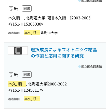
国立国会図書館
紙
図書
本久順一, 北海道大学 [著]
[本久順一]
2003-2005
<Y151-H15206030>
本久, 順一
北海道大学
著者標目
選択成長によるフオトニツク結晶
の作製と応用に関する研究
国立国会図書館
紙
図書
本久, 順一
, 北海道大学
2000-2002
<Y151-H12450117>
本久, 順一
著者標目