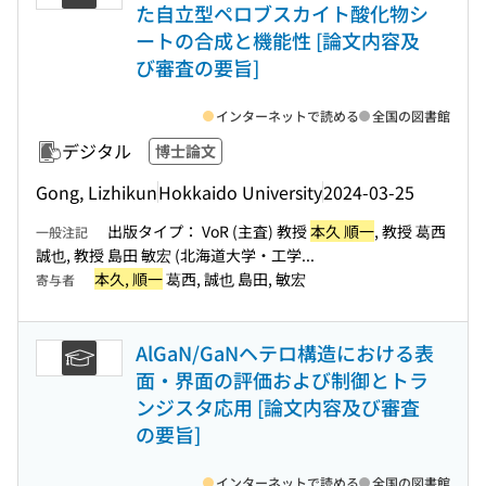
た自立型ペロブスカイト酸化物シ
ートの合成と機能性 [論文内容及
び審査の要旨]
インターネットで読める
全国の図書館
デジタル
博士論文
Gong, Lizhikun
Hokkaido University
2024-03-25
出版タイプ： VoR (主査) 教授
本久 順一
, 教授 葛西
一般注記
誠也, 教授 島田 敏宏 (北海道大学・工学...
本久, 順一
葛西, 誠也 島田, 敏宏
寄与者
AlGaN/GaNヘテロ構造における表
面・界面の評価および制御とトラ
ンジスタ応用 [論文内容及び審査
の要旨]
インターネットで読める
全国の図書館