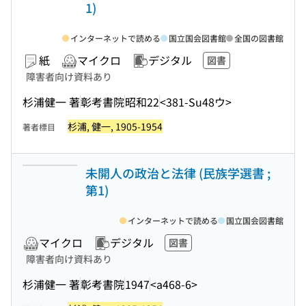
1)
インターネットで読める
国立国会図書館
全国の図書館
紙
マイクロ
デジタル
図書
障害者向け資料あり
杉浦健一 著
彰考書院
昭和22
<381-Su48ウ>
杉浦, 健一, 1905-1954
著者標目
未開人の政治と法律 (民族学選書 ;
第1)
インターネットで読める
国立国会図書館
マイクロ
デジタル
図書
障害者向け資料あり
杉浦健一 著
彰考書院
1947
<a468-6>