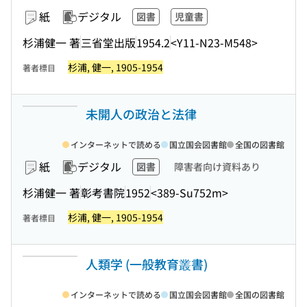
紙
デジタル
図書
児童書
杉浦健一 著
三省堂出版
1954.2
<Y11-N23-M548>
杉浦, 健一, 1905-1954
著者標目
未開人の政治と法律
インターネットで読める
国立国会図書館
全国の図書館
紙
デジタル
図書
障害者向け資料あり
杉浦健一 著
彰考書院
1952
<389-Su752m>
杉浦, 健一, 1905-1954
著者標目
人類学 (一般教育叢書)
インターネットで読める
国立国会図書館
全国の図書館