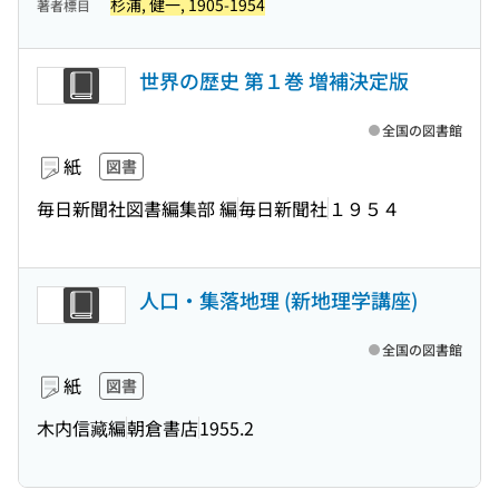
杉浦, 健一, 1905-1954
著者標目
世界の歴史 第１巻 増補決定版
全国の図書館
紙
図書
毎日新聞社図書編集部 編
毎日新聞社
１９５４
人口・集落地理 (新地理学講座)
全国の図書館
紙
図書
木内信藏編
朝倉書店
1955.2