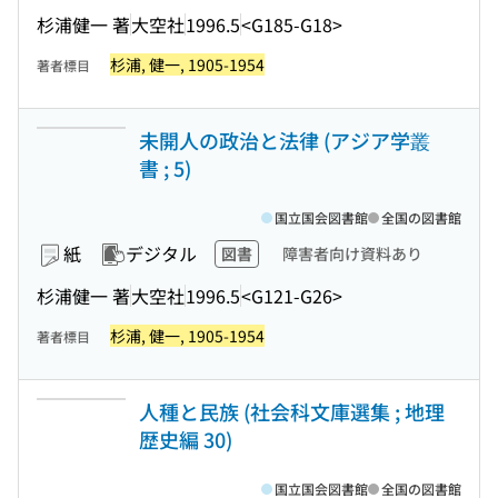
杉浦健一 著
大空社
1996.5
<G185-G18>
杉浦, 健一, 1905-1954
著者標目
未開人の政治と法律 (アジア学叢
書 ; 5)
国立国会図書館
全国の図書館
紙
デジタル
図書
障害者向け資料あり
杉浦健一 著
大空社
1996.5
<G121-G26>
杉浦, 健一, 1905-1954
著者標目
人種と民族 (社会科文庫選集 ; 地理
歴史編 30)
国立国会図書館
全国の図書館