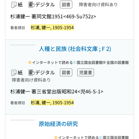
紙
デジタル
図書
障害者向け資料あり
杉浦健一 著
同文館
1951
<469-Su752z>
杉浦, 健一, 1905-1954
著者標目
人種と民族 (社会科文庫 ; F 2)
インターネットで読める
国立国会図書館
全国の図書館
紙
デジタル
図書
児童書
障害者向け資料あり
杉浦健一 著
三省堂出版
昭和24
<児46-S-1>
杉浦, 健一, 1905-1954
著者標目
原始経済の研究
インターネットで読める
国立国会図書館