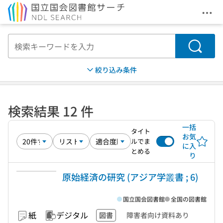
メニ
本文へ移動
検索
絞り込み条件
検索結果 12 件
一括
タイト
お気
ルでま
に入
とめる
り
原始経済の研究 (アジア学叢書 ; 6)
国立国会図書館
全国の図書館
紙
デジタル
図書
障害者向け資料あり