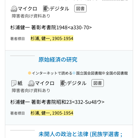
マイクロ
デジタル
図書
障害者向け資料あり
杉浦健一 著
彰考書院
1948
<a330-70>
杉浦, 健一, 1905-1954
著者標目
原始経済の研究
インターネットで読める
国立国会図書館
全国の図書館
紙
マイクロ
デジタル
図書
障害者向け資料あり
杉浦健一 著
彰考書院
昭和23
<332-Su48ウ>
杉浦, 健一, 1905-1954
著者標目
未開人の政治と法律 (民族学選書 ;