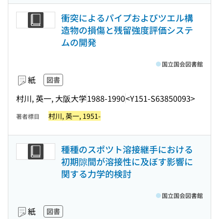
衝突によるパイプおよびツエル構
造物の損傷と残留強度評価システ
ムの開発
国立国会図書館
紙
図書
村川, 英一, 大阪大学
1988-1990
<Y151-S63850093>
村川, 英一, 1951-
著者標目
種種のスポツト溶接継手における
初期隙間が溶接性に及ぼす影響に
関する力学的検討
国立国会図書館
紙
図書