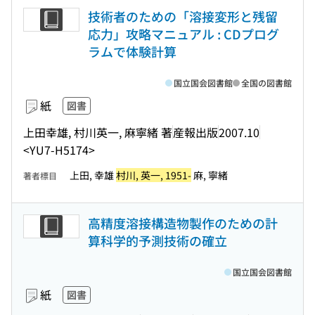
技術者のための「溶接変形と残留
応力」攻略マニュアル : CDプログ
ラムで体験計算
国立国会図書館
全国の図書館
紙
図書
上田幸雄, 村川英一, 麻寧緒 著
産報出版
2007.10
<YU7-H5174>
上田, 幸雄
村川, 英一, 1951-
麻, 寧緒
著者標目
高精度溶接構造物製作のための計
算科学的予測技術の確立
国立国会図書館
紙
図書