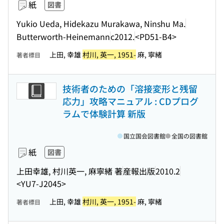
紙
図書
Yukio Ueda, Hidekazu Murakawa, Ninshu Ma.
Butterworth-Heinemann
c2012.
<PD51-B4>
上田, 幸雄
村川, 英一, 1951-
麻, 寧緒
著者標目
技術者のための「溶接変形と残留
応力」攻略マニュアル : CDプログ
ラムで体験計算 新版
国立国会図書館
全国の図書館
紙
図書
上田幸雄, 村川英一, 麻寧緒 著
産報出版
2010.2
<YU7-J2045>
上田, 幸雄
村川, 英一, 1951-
麻, 寧緒
著者標目