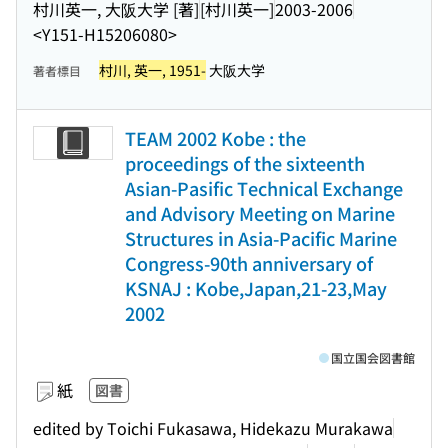
村川英一, 大阪大学 [著]
[村川英一]
2003-2006
<Y151-H15206080>
村川, 英一, 1951-
大阪大学
著者標目
TEAM 2002 Kobe : the
proceedings of the sixteenth
Asian-Pasific Technical Exchange
and Advisory Meeting on Marine
Structures in Asia-Pacific Marine
Congress-90th anniversary of
KSNAJ : Kobe,Japan,21-23,May
2002
国立国会図書館
紙
図書
edited by Toichi Fukasawa, Hidekazu Murakawa