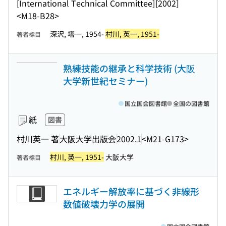
[International Technical Committee]
[2002]
<M18-B28>
深沢, 塔一, 1954-
村川, 英一, 1951-
著者標目
熟練技能の継承と科学技術 (大阪
大学新世紀セミナー)
国立国会図書館
全国の図書館
紙
図書
村川英一 著
大阪大学出版会
2002.1
<M21-G173>
村川, 英一, 1951-
大阪大学
著者標目
エネルギー解放率に基づく非線形
数値破壊力学の展開