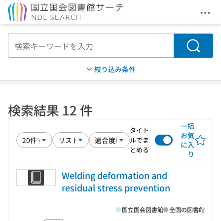
メニ
本文へ移動
検索
絞り込み条件
検索結果 12 件
一括
タイト
お気
ルでま
に入
とめる
り
Welding deformation and
residual stress prevention
国立国会図書館
全国の図書館