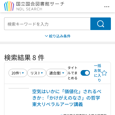
メニ
本文へ移動
検索
絞り込み条件
検索結果 8 件
一括
タイト
お気
ルでま
に入
とめる
り
空気はいかに「価値化」されるべ
きか : 「かけがえのなさ」の哲学
東大リベラルアーツ講義