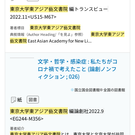
東京大学東アジア藝文書院
編
トランスビュー
2022.11
<US15-M67>
東京大学東アジア藝文書院
著者標目
東京大学東アジア
典拠情報（Author Heading/「を見よ」参照）
藝文書院
East Asian Academy for New Li...
文学・哲学・感染症 : 私たちがコ
ロナ禍で考えたこと (論創ノンフ
ィクション ; 026)
国立国会図書館
全国の図書館
紙
図書
東京大学東アジア藝文書院
編
論創社
2022.9
<EG244-M356>
著者紹介
東京大学東アジア藝文書院
とは、東京大学と北京大学が共同