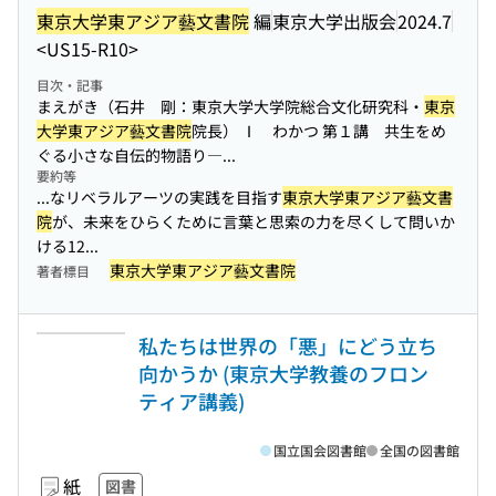
東京大学東アジア藝文書院
編
東京大学出版会
2024.7
<US15-R10>
目次・記事
まえがき（石井 剛：東京大学大学院総合文化研究科・
東京
大学東アジア藝文書院
院長） Ⅰ わかつ 第１講 共生をめ
ぐる小さな自伝的物語り―...
要約等
...なリベラルアーツの実践を目指す
東京大学東アジア藝文書
院
が、未来をひらくために言葉と思索の力を尽くして問いか
ける12...
東京大学東アジア藝文書院
著者標目
私たちは世界の「悪」にどう立ち
向かうか (東京大学教養のフロン
ティア講義)
国立国会図書館
全国の図書館
紙
図書