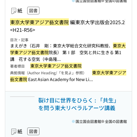
国立国会図書館
全国の図書館
紙
図書
東京大学東アジア藝文書院
編
東京大学出版会
2025.2
<H21-R56>
目次・記事
まえがき（石井 剛：東京大学総合文化研究科教授、
東京大
学東アジア藝文書院
院長） 第Ⅰ部 空気と共に生きる 第1
講 花する空気（中島隆...
東京大学東アジア藝文書院
著者標目
東京大学東アジア
典拠情報（Author Heading/「を見よ」参照）
藝文書院
East Asian Academy for New Li...
裂け目に世界をひらく : 「共生」
を問う東大リベラルアーツ講義
国立国会図書館
全国の図書館
紙
図書