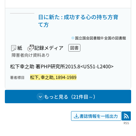
日に新た : 成功する心の持ち方育
て方
国立国会図書館
全国の図書館
紙
記録メディア
図書
障害者向け資料あり
松下幸之助 著
PHP研究所
2015.8
<US51-L2400>
松下, 幸之助, 1894-1989
著者標目
もっと見る（21件目～）
書誌情報を一括出力
RSS
RSS