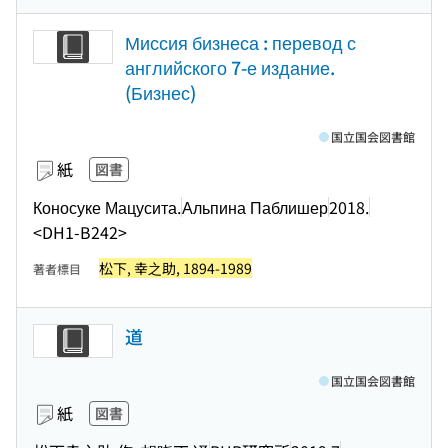
Миссия бизнеса : перевод с
английского 7-е издание.
(Бизнес)
国立国会図書館
紙
図書
Коносуке Мацусита.
Альпина Паблишер
2018.
<DH1-B242>
松下, 幸之助, 1894-1989
著者標目
道
国立国会図書館
紙
図書