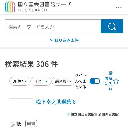
メニ
本文へ移動
検索
絞り込み条件
検索結果 306 件
一括
タイト
お気
ルでま
に入
とめる
り
松下幸之助選集 8
国立国会図書館
全国の図書館
紙
図書