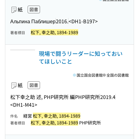
紙
図書
Альпина Паблишер
2016.
<DH1-B197>
松下, 幸之助, 1894-1989
著者標目
現場で闘うリーダーに知っておい
てほしいこと
国立国会図書館
全国の図書館
紙
図書
松下幸之助 述, PHP研究所 編
PHP研究所
2019.4
<DH1-M41>
経営
松下, 幸之助, 1894-1989
件名
松下, 幸之助, 1894-1989
PHP研究所
著者標目