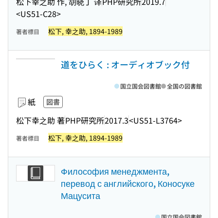
松下幸之助 作, 胡晓丁 译
PHP研究所
2019.7
<US51-C28>
松下, 幸之助, 1894-1989
著者標目
道をひらく : オーディオブック付
国立国会図書館
全国の図書館
紙
図書
松下幸之助 著
PHP研究所
2017.3
<US51-L3764>
松下, 幸之助, 1894-1989
著者標目
Философия менеджмента,
перевод с английского, Коносуке
Мацусита
国立国会図書館