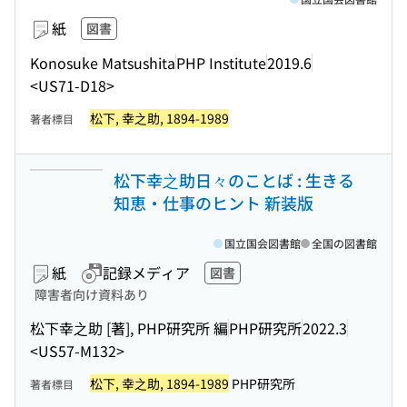
紙
図書
Konosuke Matsushita
PHP Institute
2019.6
<US71-D18>
松下, 幸之助, 1894-1989
著者標目
松下幸之助日々のことば : 生きる
知恵・仕事のヒント 新装版
国立国会図書館
全国の図書館
紙
記録メディア
図書
障害者向け資料あり
松下幸之助 [著], PHP研究所 編
PHP研究所
2022.3
<US57-M132>
松下, 幸之助, 1894-1989
PHP研究所
著者標目