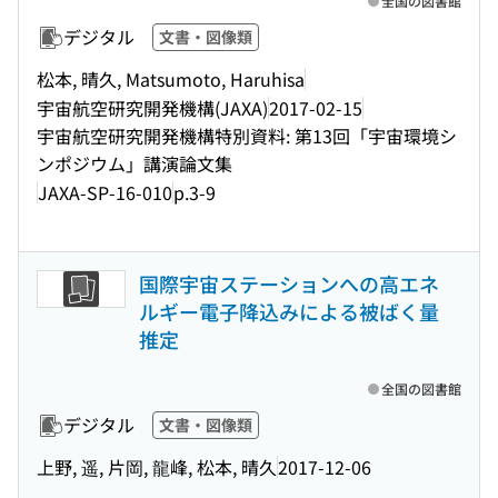
全国の図書館
デジタル
文書・図像類
松本, 晴久, Matsumoto, Haruhisa
宇宙航空研究開発機構(JAXA)
2017-02-15
宇宙航空研究開発機構特別資料: 第13回「宇宙環境シ
ンポジウム」講演論文集
JAXA-SP-16-010
p.3-9
国際宇宙ステーションへの高エネ
ルギー電子降込みによる被ばく量
推定
全国の図書館
デジタル
文書・図像類
上野, 遥, 片岡, 龍峰, 松本, 晴久
2017-12-06