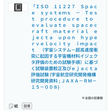
「ＩＳＯ １１２２７ Ｓｐａｃ
ｅ ｓｙｓｔｅｍｓ － Ｔｅｓ
ｔ ｐｒｏｃｅｄｕｒｅ ｔｏ
ｅｖａｌｕａｔｅ ｓｐａｃｅｃ
ｒａｆｔ ｍａｔｅｒｉａｌ ｅ
ｊｅｃｔａ ｕｐｏｎ ｈｙｐｅ
ｒｖｅｌｏｃｉｔｙ ｉｍｐａｃ
ｔ （宇宙システム－超高速度衝
突に起因する宇宙機材料イジェク
タ評価のための試験手順）に基づ
く試験装置較正及びｅｊａｃｔａ
評価試験 (宇宙航空研究開発機構
研究開発資料 ; ＪＡＸＡ－ＲＭ－
１５－００８)
全国の図書館
紙
図書