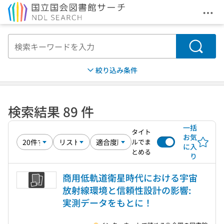
メニ
本文へ移動
検索
絞り込み条件
検索結果 89 件
一括
タイト
お気
ルでま
に入
とめる
り
商用低軌道衛星時代における宇宙
放射線環境と信頼性設計の影響:
実測データをもとに！