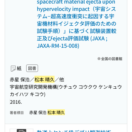
spacecraft material ejecta upon
hypervelocity impact（宇宙シス
テム−超高速度衝突に起因する宇
宙機材料イジェクタ評価のための
試験手順）」に基づく試験装置較
正及びejecta評価試験 (JAXA ;
JAXA-RM-15-008)
全国の図書館
紙
図書
赤星 保浩／
松本 晴久
／他
宇宙航空研究開発機構(ウチュウ コウクウ ケンキュウ
カイハツ キコウ)
2016.
赤星 保浩
松本 晴久
著者標目