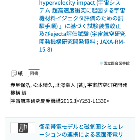
hypervelocity impact (宇宙シス
テム-超高速度衝突に起因する宇宙
機材料イジェクタ評価のための試
験手順) 」に基づく試験装置較正
及びejecta評価試験 (宇宙航空研究
開発機構研究開発資料 ; JAXA-RM-
15-8)
国立国会図書館
紙
図書
赤星保浩, 松本晴久, 北澤幸人 [著], 宇宙航空研究開発
機構 編
宇宙航空研究開発機構
2016.3
<Y251-L1330>
衛星帯電モデルと磁気圏シミュレ
ーションの連携による表面帯電リ