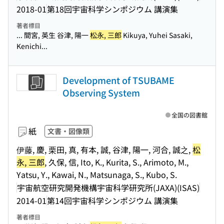
2018-01
第18回宇宙科学シンポジウム 講演集
著者標目
... 間宮, 英生 谷津, 陽一
松永, 三郎
Kikuya, Yuhei Sasaki,
Kenichi...
Development of TSUBAME
Observing System
全国の図書館
紙
文書・図像類
伊藤, 慶, 栗田, 真, 有本, 誠, 谷津, 陽一, 河合, 誠之,
松
永, 三郎
, 久保, 信, Ito, K., Kurita, S., Arimoto, M.,
Yatsu, Y., Kawai, N., Matsunaga, S., Kubo, S.
宇宙航空研究開発機構宇宙科学研究所(JAXA)(ISAS)
2014-01
第14回宇宙科学シンポジウム 講演集
著者標目