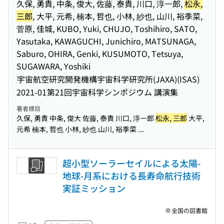
久保, 勇貴, 中条, 俊大, 佐藤, 泰貴, 川口, 淳⼀郎,
松永,
三郎
, 大平, 元希, 楠本, 哲也, 小林, 紗也, 山川, 裕季菜,
菅原, 佳城, KUBO, Yuki, CHUJO, Toshihiro, SATO,
Yasutaka, KAWAGUCHI, Junichiro, MATSUNAGA,
Saburo, OHIRA, Genki, KUSUMOTO, Tetsuya,
SUGAWARA, Yoshiki
宇宙航空研究開発機構宇宙科学研究所(JAXA)(ISAS)
2021-01
第21回宇宙科学シンポジウム 講演集
著者標目
久保, 勇貴 中条, 俊大 佐藤, 泰貴 川口, 淳⼀郎
松永, 三郎
大平,
元希 楠本, 哲也 小林, 紗也 山川, 裕季菜 ...
超小型ソーラーセイルによる太陽-
地球-月系における長寿命航行技術
実証ミッション
全国の図書館