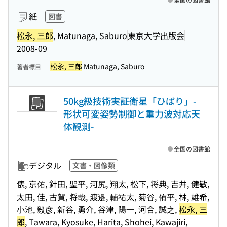
紙
図書
松永, 三郎
, Matunaga, Saburo
東京大学出版会
2008-09
松永, 三郎
Matunaga, Saburo
著者標目
50kg級技術実証衛星「ひばり」-
形状可変姿勢制御と重力波対応天
体観測-
全国の図書館
デジタル
文書・図像類
俵, 京佑, 針田, 聖平, 河尻, 翔太, 松下, 将典, 吉井, 健敏,
太田, 佳, 古賀, 将哉, 渡邉, 輔祐太, 菊谷, 侑平, 林, 雄希,
小池, 毅彦, 新谷, 勇介, 谷津, 陽一, 河合, 誠之,
松永, 三
郎
, Tawara, Kyosuke, Harita, Shohei, Kawajiri,