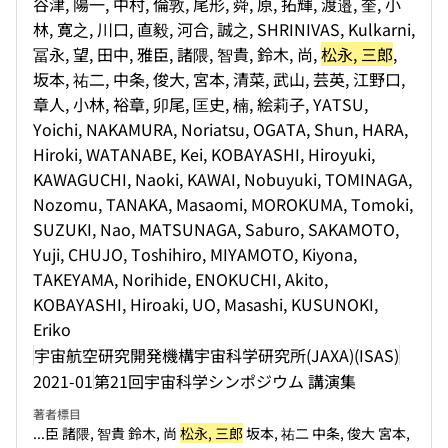
谷津, 陽一, 中村, 倫敦, 尾形, 舜, 原, 拓輝, 渡邉, 奎, 小
林, 寛之, 川口, 直毅, 河合, 誠之, SHRINIVAS, Kulkarni,
冨永, 望, 田中, 雅臣, 諸隈, 智貴, 鈴木, 尚,
松永, 三郎
,
坂本, 祐二, 中条, 俊大, 宮本, 清菜, 武山, 芸英, 江野口,
章人, 小林, 裕章, 卯尾, 匡史, 楠, 絵莉子, YATSU,
Yoichi, NAKAMURA, Noriatsu, OGATA, Shun, HARA,
Hiroki, WATANABE, Kei, KOBAYASHI, Hiroyuki,
KAWAGUCHI, Naoki, KAWAI, Nobuyuki, TOMINAGA,
Nozomu, TANAKA, Masaomi, MOROKUMA, Tomoki,
SUZUKI, Nao, MATSUNAGA, Saburo, SAKAMOTO,
Yuji, CHUJO, Toshihiro, MIYAMOTO, Kiyona,
TAKEYAMA, Norihide, ENOKUCHI, Akito,
KOBAYASHI, Hiroaki, UO, Masashi, KUSUNOKI,
Eriko
宇宙航空研究開発機構宇宙科学研究所(JAXA)(ISAS)
2021-01
第21回宇宙科学シンポジウム 講演集
著者標目
...臣 諸隈, 智貴 鈴木, 尚
松永, 三郎
坂本, 祐二 中条, 俊大 宮本,