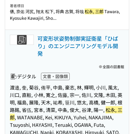
著者標目
俵, 京佑 河尻, 翔太 松下, 将典 古賀, 将哉
松永, 三郎
Tawara,
Kyosuke Kawajiri, Sho...
可変形状姿勢制御実証衛星「ひば
り」のエンジニアリングモデル開
発
全国の図書館
デジタル
文書・図像類
渡邉, 奎, 菊谷, 侑平, 中島, 豪志, 林, 輝明, 小川, 風太,
川口, 直毅, 小林, 寛之, 佐藤, 宗一, 佐川, 文隆, 木田, 英
明, 福島, 展隆, 天木, 祐希, 笹川, 悠太, 高橋, 健一郎, 根
路銘, 省伍, 宮本, 清菜, 中条, 俊大, 谷津, 陽一,
松永, 三
郎
, WATANABE, Kei, KIKUYA, Yuhei, NAKAJIMA,
Tsuyoshi, HAYASHI, Teruaki, OGAWA, Futa,
KAWAGUCHI, Naoki, KOBAYASHI, Hiroyuki, SATO,