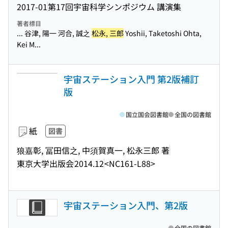
2017-01
第17回宇宙科学シンポジウム 講演集
著者標目
... 谷津, 陽一 河合, 誠之
松永, 三郎
Yoshii, Taketoshi Ohta,
Kei M...
宇宙ステーション入門 第2版補訂
版
国立国会図書館
全国の図書館
紙
図書
狼嘉彰, 冨田信之, 中須賀真一, 松永三郎 著
東京大学出版会
2014.12
<NC161-L88>
宇宙ステーション入門、第2版
全国の図書館