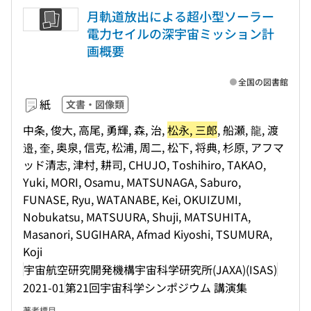
月軌道放出による超小型ソーラー
電力セイルの深宇宙ミッション計
画概要
全国の図書館
紙
文書・図像類
中条, 俊大, 高尾, 勇輝, 森, 治,
松永, 三郎
, 船瀬, 龍, 渡
邉, 奎, 奥泉, 信克, 松浦, 周二, 松下, 将典, 杉原, アフマ
ッド清志, 津村, 耕司, CHUJO, Toshihiro, TAKAO,
Yuki, MORI, Osamu, MATSUNAGA, Saburo,
FUNASE, Ryu, WATANABE, Kei, OKUIZUMI,
Nobukatsu, MATSUURA, Shuji, MATSUHITA,
Masanori, SUGIHARA, Afmad Kiyoshi, TSUMURA,
Koji
宇宙航空研究開発機構宇宙科学研究所(JAXA)(ISAS)
2021-01
第21回宇宙科学シンポジウム 講演集
著者標目