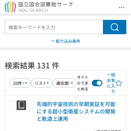
メニ
本文へ移動
検索
絞り込み条件
検索結果 131 件
一括
タイト
お気
ルでま
に入
とめる
り
先端的宇宙技術の早期実証を可能
にする超小型衛星システムの開発
と軌道上運用