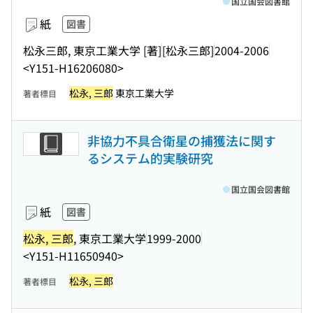
国立国会図書館
紙
図書
松永三郎, 東京工業大学 [著]
[松永三郎]
2004-2006
<Y151-H16206080>
松永, 三郎
東京工業大学
著者標目
非協力不具合衛星の捕獲法に関す
るシステム的実験研究
国立国会図書館
紙
図書
松永, 三郎
, 東京工業大学
1999-2000
<Y151-H11650940>
松永, 三郎
著者標目