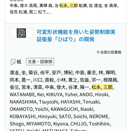
中条, 俊大 高尾, 勇輝 森, 治
松永, 三郎
船瀬, 龍 渡邉, 奎 奥泉,
信克 松浦, 周二 松下,...
可変形状機能を用いた姿勢制御実
証衛星「ひばり」の開発
全国の図書館
紙
文書・図像類
渡邉, 奎, 菊谷, 侑平, 安戸, 博紀, 中島, 豪志, 林, 輝明,
岡本, 鷹一, 川口, 直毅, 小林, 寛之, 佐藤, 宗一, 根路銘,
省伍, 宮本, 清菜, 中条, 俊大, 谷津, 陽一,
松永, 三郎
,
WATANABE, Kei, KIKUYA, Yuhei, ANDO, Hiroki,
NAKASHIMA, Tsuyoshi, HAYASHI, Teruaki,
OKAMOTO, Yoichi, KAWAGUCHI, Naoki,
KOBAYASHI, Hiroyuki, SATO, Soichi, NEROME,
Shogo, MIYAMOTO, Kiyona, CHUJO, Toshihiro,
YATSU, Yoichi, MATUNAGA, Saburo