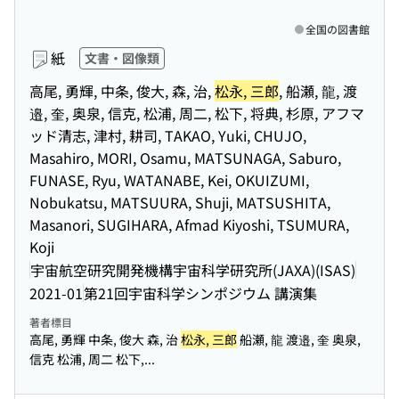
全国の図書館
紙
文書・図像類
高尾, 勇輝, 中条, 俊大, 森, 治,
松永, 三郎
, 船瀬, 龍, 渡
邉, 奎, 奥泉, 信克, 松浦, 周二, 松下, 将典, 杉原, アフマ
ッド清志, 津村, 耕司, TAKAO, Yuki, CHUJO,
Masahiro, MORI, Osamu, MATSUNAGA, Saburo,
FUNASE, Ryu, WATANABE, Kei, OKUIZUMI,
Nobukatsu, MATSUURA, Shuji, MATSUSHITA,
Masanori, SUGIHARA, Afmad Kiyoshi, TSUMURA,
Koji
宇宙航空研究開発機構宇宙科学研究所(JAXA)(ISAS)
2021-01
第21回宇宙科学シンポジウム 講演集
著者標目
高尾, 勇輝 中条, 俊大 森, 治
松永, 三郎
船瀬, 龍 渡邉, 奎 奥泉,
信克 松浦, 周二 松下,...