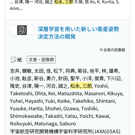
... 谷津, 陽一 河合, 誠之
松永, 三郎
久保, 信 Ito, K. Kurita, S.
Arim...
深層学習を用いた新しい衛星姿勢
決定方法の開発
全国の図書館
紙
文書・図像類
吉井, 健敏, 太田, 佳, 松下, 将典, 菊谷, 侑平, 林, 雄希,
小池, 毅彦, 新谷, 勇介, 針田, 聖平, 小澤, 俊貴, 下川辺,
隆史, 谷津, 陽一, 河合, 誠之,
松永, 三郎
, Yoshii,
Taketoshi, Ohta, Kei, Matsushita, Masanori, Kikuya,
Yuhei, Hayashi, Yuki, Koike, Takehiko, Shintani,
Yusuke, Harita, Shohei, Ozawa, Toshiki,
Shimokawabe, Takashi, Yatsu, Yoichi, Kawai,
Nobuyuki, Matunaga, Saburo
宇宙航空研究開発機構宇宙科学研究所(JAXA)(ISAS)