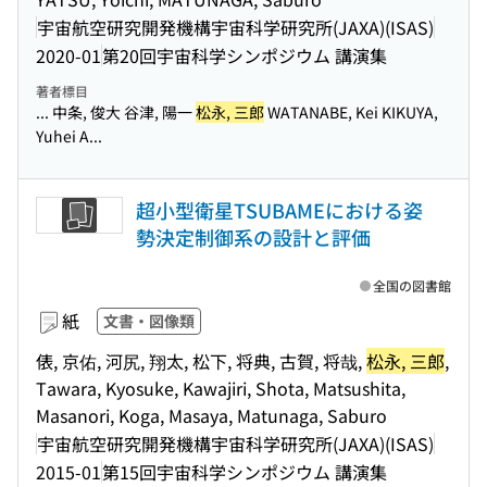
宇宙航空研究開発機構宇宙科学研究所(JAXA)(ISAS)
2020-01
第20回宇宙科学シンポジウム 講演集
著者標目
... 中条, 俊大 谷津, 陽一
松永, 三郎
WATANABE, Kei KIKUYA,
Yuhei A...
超小型衛星TSUBAMEにおける姿
勢決定制御系の設計と評価
全国の図書館
紙
文書・図像類
俵, 京佑, 河尻, 翔太, 松下, 将典, 古賀, 将哉,
松永, 三郎
,
Tawara, Kyosuke, Kawajiri, Shota, Matsushita,
Masanori, Koga, Masaya, Matunaga, Saburo
宇宙航空研究開発機構宇宙科学研究所(JAXA)(ISAS)
2015-01
第15回宇宙科学シンポジウム 講演集