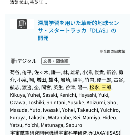
清菜 武山, 芸英 江...
深層学習を用いた革新的地球セン
サ・スタートラッカ「DLAS」の
開発
全国の図書館
デジタル
文書・図像類
菊谷, 侑平, 佐々木, 謙一, 林, 雄希, 小澤, 俊貴, 新谷, 勇
介, 小泉, 翔, 増田, 雄斗, 岩崎, 陽平, 竹内, 優一郎, 古谷,
航志, 渡邉, 奎, 間宮, 英生, 谷津, 陽一,
松永, 三郎
,
Kikuya, Yuhei, Sasaki, Kenichi, Hayashi, Yuki,
Ozawa, Toshiki, Shintani, Yusuke, Koizumi, Sho,
Masuda, Yuto, Iwasaki, Yohei, Takeuchi, Yuichiro,
Furuya, Takashi, Watanabe, Kei, Mamiya, Hideo,
Yatsu, Yoichi, Matunaga, Saburo
宇宙航空研究開発機構宇宙科学研究所(JAXA)(ISAS)