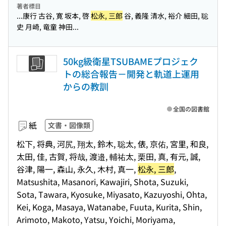
著者標目
...康行 古谷, 寛 坂本, 啓
松永, 三郎
谷, 義隆 清水, 裕介 細田, 聡
史 月崎, 竜童 神田...
50kg級衛星TSUBAMEプロジェク
トの総合報告－開発と軌道上運用
からの教訓
全国の図書館
紙
文書・図像類
松下, 将典, 河尻, 翔太, 鈴木, 聡太, 俵, 京佑, 宮里, 和良,
太田, 佳, 古賀, 将哉, 渡邉, 輔祐太, 栗田, 真, 有元, 誠,
谷津, 陽一, 森山, 永久, 木村, 真一,
松永, 三郎
,
Matsushita, Masanori, Kawajiri, Shota, Suzuki,
Sota, Tawara, Kyosuke, Miyasato, Kazuyoshi, Ohta,
Kei, Koga, Masaya, Watanabe, Fuuta, Kurita, Shin,
Arimoto, Makoto, Yatsu, Yoichi, Moriyama,