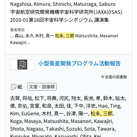
Nagahisa, Kimura, Shinichi, Matunaga, Saburo
宇宙航空研究開発機構宇宙科学研究所(JAXA)(ISAS)
2016-01
第16回宇宙科学シンポジウム 講演集
著者標目
... 森山, 永久 木村, 真一
松永, 三郎
Matsushita, Masanori
Kawajiri...
小型衛星開発プログラム活動報告
全国の図書館
紙
文書・図像類
古賀, 将哉, 松下, 将典, 河尻, 翔太, 長洲, 孝, 鈴木, 聡太,
俵, 京佑, 宮里, 和良, 太田, 佳, 下中, 淳史, Hao, Ting,
Kim, EuGene, 木村, 真一, 谷津, 陽一,
松永, 三郎
,
Koga, Masaya, Matsushita, Masanori, Kawajiri,
Shota, Nagasu, Takashi, Suzuki, Sota, Tawara,
Kyosuke, Miyasato, Kazuyoshi, Ohta, Kei,