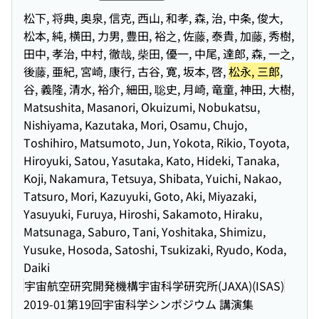
松下, 将典, 奥泉, 信克, 西山, 和孝, 森, 治, 中条, 俊大,
松本, 純, 横田, 力男, 豊田, 裕之, 佐藤, 泰貴, 加藤, 秀樹,
田中, 孝治, 中村, 徹哉, 柴田, 優一, 中尾, 達郎, 森, 一之,
後藤, 亜紀, 宮崎, 康行, 古谷, 寛, 坂本, 啓,
松永, 三郎
,
谷, 義隆, 清水, 裕介, 細田, 聡史, 月崎, 竜童, 神田, 大樹,
Matsushita, Masanori, Okuizumi, Nobukatsu,
Nishiyama, Kazutaka, Mori, Osamu, Chujo,
Toshihiro, Matsumoto, Jun, Yokota, Rikio, Toyota,
Hiroyuki, Satou, Yasutaka, Kato, Hideki, Tanaka,
Koji, Nakamura, Tetsuya, Shibata, Yuichi, Nakao,
Tatsuro, Mori, Kazuyuki, Goto, Aki, Miyazaki,
Yasuyuki, Furuya, Hiroshi, Sakamoto, Hiraku,
Matsunaga, Saburo, Tani, Yoshitaka, Shimizu,
Yusuke, Hosoda, Satoshi, Tsukizaki, Ryudo, Koda,
Daiki
宇宙航空研究開発機構宇宙科学研究所(JAXA)(ISAS)
2019-01
第19回宇宙科学シンポジウム 講演集