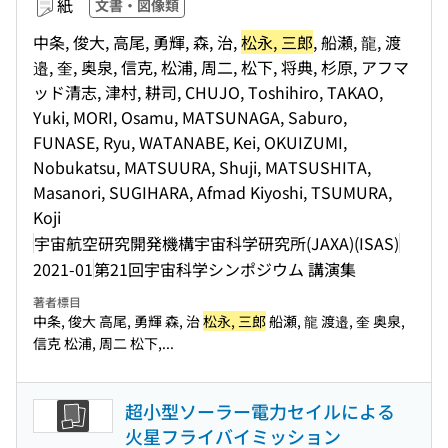
紙
文書・図像類
中条, 俊大, 高尾, 勇輝, 森, 治,
松永, 三郎
, 船瀬, 龍, 渡
邉, 奎, 奥泉, 信克, 松浦, 周二, 松下, 将典, 杉原, アフマ
ッド清志, 津村, 耕司, CHUJO, Toshihiro, TAKAO,
Yuki, MORI, Osamu, MATSUNAGA, Saburo,
FUNASE, Ryu, WATANABE, Kei, OKUIZUMI,
Nobukatsu, MATSUURA, Shuji, MATSUSHITA,
Masanori, SUGIHARA, Afmad Kiyoshi, TSUMURA,
Koji
宇宙航空研究開発機構宇宙科学研究所(JAXA)(ISAS)
2021-01
第21回宇宙科学シンポジウム 講演集
著者標目
中条, 俊大 高尾, 勇輝 森, 治
松永, 三郎
船瀬, 龍 渡邉, 奎 奥泉,
信克 松浦, 周二 松下,...
超小型ソーラー電力セイルによる
火星フライバイミッション