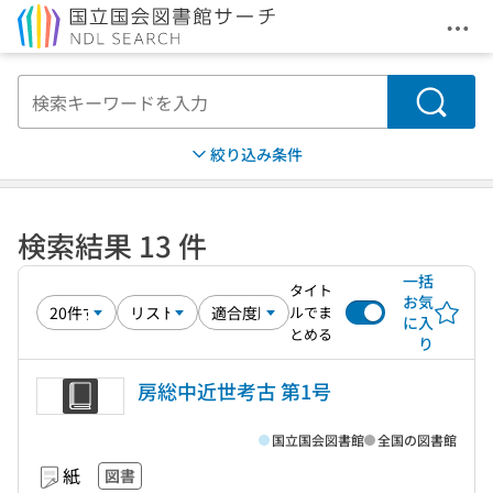
メニ
本文へ移動
検索
絞り込み条件
検索結果 13 件
一括
タイト
お気
ルでま
に入
とめる
り
房総中近世考古 第1号
国立国会図書館
全国の図書館
紙
図書