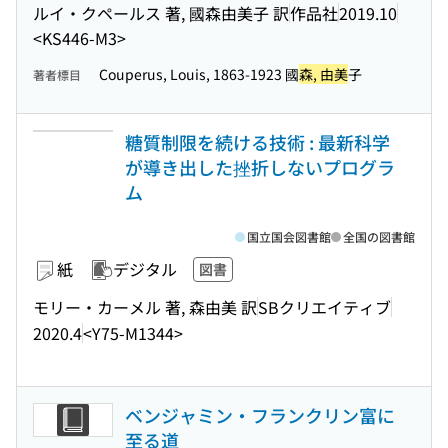
ルイ・クペールス 著, 國森由美子 訳
作品社
2019.10
<KS446-M3>
Couperus, Louis, 1863-1923 國
森, 由美
子
著者標目
糖質制限を続ける技術 : 最新科学
が導き出した挫折しないプログラ
ム
国立国会図書館
全国の図書館
紙
デジタル
図書
モリー・カーメル 著, 森由美 訳
SBクリエイティブ
2020.4
<Y75-M1344>
ベンジャミン・フランクリン富に
至る道