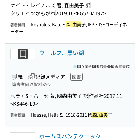
ケイト・レイノルズ 著, 森由美子 訳
クリエイツかもがわ
2019.10
<EG57-M192>
Reynolds, Kate E
森, 由美
子, IEP・ISEコーディネ
著者標目
ーター
ウールフ、黒い湖
国立国会図書館
全国の図書館
紙
記録メディア
図書
障害者向け資料あり
ヘラ・S・ハーセ 著, 國森由美子 訳
作品社
2017.11
<KS446-L9>
Haasse, Hella S., 1918-2011 國
森, 由美
子
著者標目
ホームスパンテクニック