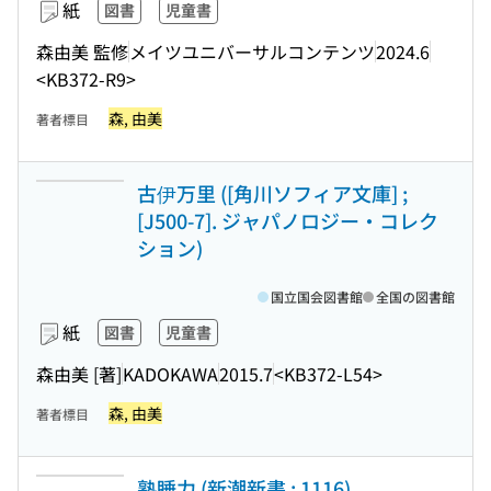
紙
図書
児童書
森由美 監修
メイツユニバーサルコンテンツ
2024.6
<KB372-R9>
森, 由美
著者標目
古伊万里 ([角川ソフィア文庫] ;
[J500-7]. ジャパノロジー・コレク
ション)
国立国会図書館
全国の図書館
紙
図書
児童書
森由美 [著]
KADOKAWA
2015.7
<KB372-L54>
森, 由美
著者標目
熟睡力 (新潮新書 ; 1116)