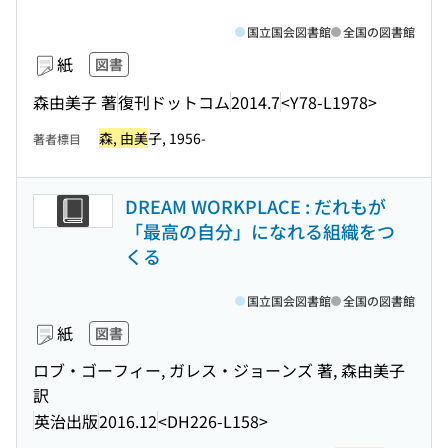
国立国会図書館
全国の図書館
紙
図書
森由美子 著
復刊ドットコム
2014.7
<Y78-L1978>
森, 由美
子, 1956-
著者標目
DREAM WORKPLACE : だれもが
「最高の自分」になれる組織をつ
くる
国立国会図書館
全国の図書館
紙
図書
ロブ・ゴーフィー, ガレス・ジョーンズ 著, 森由美子
訳
英治出版
2016.12
<DH226-L158>