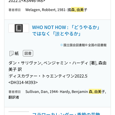
2022.1
<KS446-M8>
Welagen, Robbert, 1981- 國
森, 由美
子
著者標目
WHO NOT HOW : 「どうやるか」
ではなく「誰とやるか」
国立国会図書館
全国の図書館
紙
図書
ダン・サリヴァン, ベンジャミン・ハーディ [著], 森由
美子 訳
ディスカヴァー・トゥエンティワン
2022.5
<DH314-M393>
Sullivan, Dan, 1944- Hardy, Benjamin
森, 由美
子,
著者標目
翻訳者
フラワーカレンダー : 季節の花飾