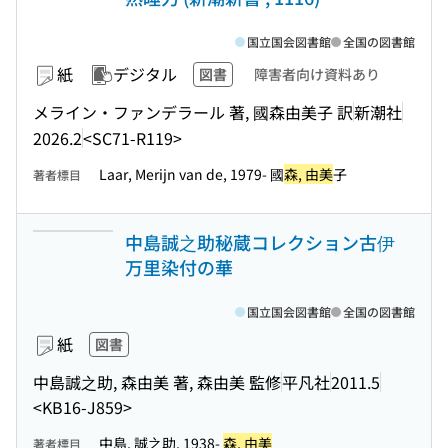
国立国会図書館
全国の図書館
紙
デジタル
図書
障害者向け資料あり
メライン・ファンデラール 著, 國森由美子 訳
新潮社
2026.2
<SC71-R119>
Laar, Merijn van de, 1979- 國
森, 由美
子
著者標目
中島誠之助秘蔵コレクション古伊
万里染付の華
国立国会図書館
全国の図書館
紙
図書
中島誠之助, 森由美 著, 森由美 監修
平凡社
2011.5
<KB16-J859>
中島, 誠之助, 1938-
森, 由美
著者標目