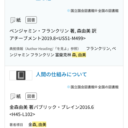
国立国会図書館
全国の図書館
紙
図書
ベンジャミン・フランクリン 著, 森由美 訳
アチーブメント
2019.8
<US51-M499>
フランクリン, ベ
典拠情報（Author Heading/「を見よ」参照）
ンジャミン フランクリン 富蘭克林
森, 由美
人間の仕組みについて
国立国会図書館
全国の図書館
紙
図書
金森由美 著
パブリック・ブレイン
2016.6
<H45-L102>
金
森, 由美
著者標目