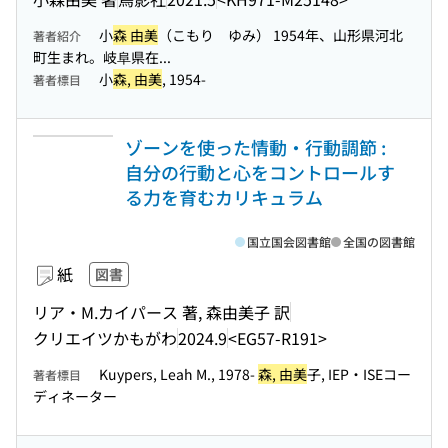
小
森 由美
（こもり ゆみ） 1954年、山形県河北
著者紹介
町生まれ。岐阜県在...
小
森, 由美
, 1954-
著者標目
ゾーンを使った情動・行動調節 :
自分の行動と心をコントロールす
る力を育むカリキュラム
国立国会図書館
全国の図書館
紙
図書
リア・M.カイパース 著, 森由美子 訳
クリエイツかもがわ
2024.9
<EG57-R191>
Kuypers, Leah M., 1978-
森, 由美
子, IEP・ISEコー
著者標目
ディネーター