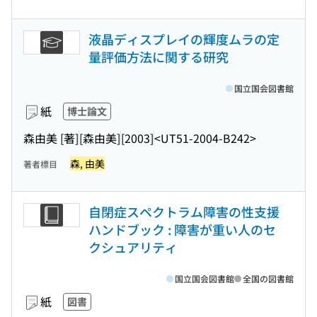
液晶ディスプレイの輝度ムラの定
量評価方法に関する研究
国立国会図書館
紙
博士論文
森由美 [著]
[森由美]
[2003]
<UT51-2004-B242>
森, 由美
著者標目
自閉症スペクトラム障害の性支援
ハンドブック : 障害が重い人のセ
クシュアリティ
国立国会図書館
全国の図書館
紙
図書