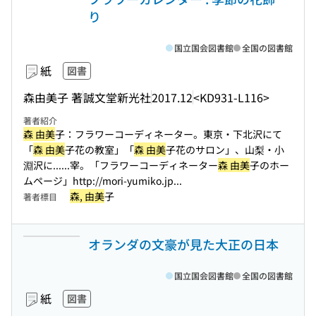
り
国立国会図書館
全国の図書館
紙
図書
森由美子 著
誠文堂新光社
2017.12
<KD931-L116>
著者紹介
森 由美
子：フラワーコーディネーター。東京・下北沢にて
「
森 由美
子花の教室」「
森 由美
子花のサロン」、山梨・小
淵沢に...
...宰。「フラワーコーディネーター
森 由美
子のホー
ムページ」http://mori-yumiko.jp...
森, 由美
子
著者標目
オランダの文豪が見た大正の日本
国立国会図書館
全国の図書館
紙
図書