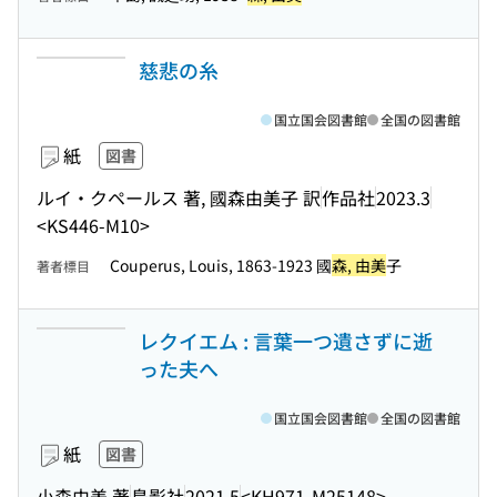
慈悲の糸
国立国会図書館
全国の図書館
紙
図書
ルイ・クペールス 著, 國森由美子 訳
作品社
2023.3
<KS446-M10>
Couperus, Louis, 1863-1923 國
森, 由美
子
著者標目
レクイエム : 言葉一つ遺さずに逝
った夫へ
国立国会図書館
全国の図書館
紙
図書
小森由美 著
鳥影社
2021.5
<KH971-M25148>