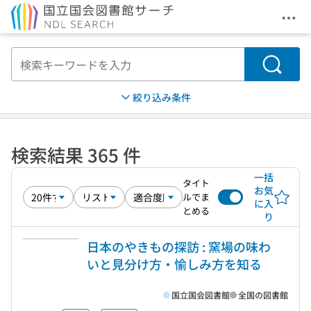
メニ
本文へ移動
検索
絞り込み条件
検索結果 365 件
一括
タイト
お気
ルでま
に入
とめる
り
日本のやきもの探訪 : 窯場の味わ
いと見分け方・愉しみ方を知る
国立国会図書館
全国の図書館