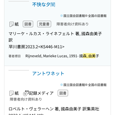
不快な夕闇
国立国会図書館
全国の図書館
紙
図書
児童書
障害者向け資料あり
マリーケ・ルカス・ライネフェルト 著, 國森由美子
訳
早川書房
2023.2
<KS446-M11>
Rijneveld, Marieke Lucas, 1991- 國
森, 由美
子
著者標目
アントワネット
国立国会図書館
全国の図書館
紙
記録メディア
図書
障害者向け資料あり
ロベルト・ヴェラーヘン 著, 國森由美子 訳
集英社