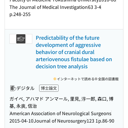
The Journal of Medical Investigation
63 3-4
p.248-255
Predictability of the future
development of aggressive
behavior of cranial dural
arteriovenous fistulae based on
decision tree analysis
インターネットで読める
全国の図書館
デジタル
博士論文
ガイベ, アハマド アンマール, 里見, 淳一郎, 森口, 博
基, 永廣, 信治
American Association of Neurological Surgeons
2015-04-10
Journal of Neurosurgery
123 1
p.86-90