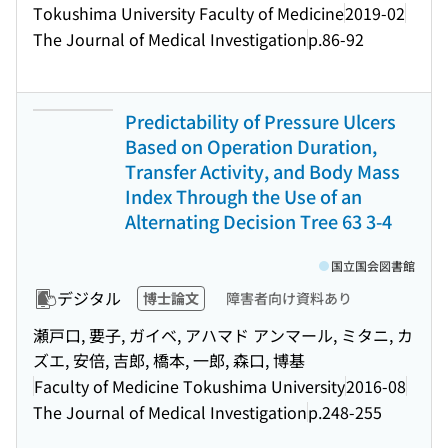
Tokushima University Faculty of Medicine
2019-02
The Journal of Medical Investigation
p.86-92
Predictability of Pressure Ulcers
Based on Operation Duration,
Transfer Activity, and Body Mass
Index Through the Use of an
Alternating Decision Tree 63 3-4
国立国会図書館
デジタル
博士論文
障害者向け資料あり
瀬戸口, 要子, ガイベ, アハマド アンマール, ミタニ, カ
ズエ, 安倍, 吉郎, 橋本, 一郎, 森口, 博基
Faculty of Medicine Tokushima University
2016-08
The Journal of Medical Investigation
p.248-255