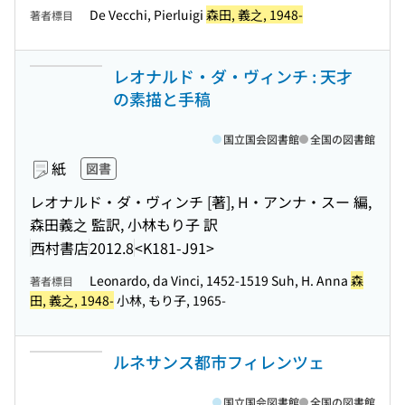
De Vecchi, Pierluigi
森田, 義之, 1948-
著者標目
レオナルド・ダ・ヴィンチ : 天才
の素描と手稿
国立国会図書館
全国の図書館
紙
図書
レオナルド・ダ・ヴィンチ [著], H・アンナ・スー 編,
森田義之 監訳, 小林もり子 訳
西村書店
2012.8
<K181-J91>
Leonardo, da Vinci, 1452-1519 Suh, H. Anna
森
著者標目
田, 義之, 1948-
小林, もり子, 1965-
ルネサンス都市フィレンツェ
国立国会図書館
全国の図書館