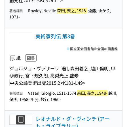
創元社
2013.1
<KC324-L1>
Rowley, Neville
森田, 義之, 1948-
遠藤, ゆかり,
著者標目
1971-
美術家列伝 第3巻
国立国会図書館
全国の図書館
紙
図書
ジョルジョ・ヴァザーリ [著], 森田義之, 越川倫明, 甲
斐教行, 宮下規久朗, 高梨光正 監修
中央公論美術出版
2015.2
<K181-L49>
Vasari, Giorgio, 1511-1574
森田, 義之, 1948-
越川,
著者標目
倫明, 1958- 甲斐, 教行, 1960-
レオナルド・ダ・ヴィンチ (アー
ト・ライブラリー)