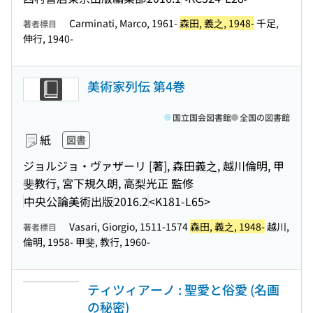
Carminati, Marco, 1961-
森田, 義之, 1948-
千足,
著者標目
伸行, 1940-
美術家列伝 第4巻
国立国会図書館
全国の図書館
紙
図書
ジョルジョ・ヴァザーリ [著], 森田義之, 越川倫明, 甲
斐教行, 宮下規久朗, 高梨光正 監修
中央公論美術出版
2016.2
<K181-L65>
Vasari, Giorgio, 1511-1574
森田, 義之, 1948-
越川,
著者標目
倫明, 1958- 甲斐, 教行, 1960-
ティツィアーノ : 聖愛と俗愛 (名画
の秘密)