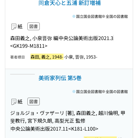
岡倉天心と五浦 新訂増補
国立国会図書館
全国の図書館
紙
図書
森田義之, 小泉晋弥 編
中央公論美術出版
2021.3
<GK199-M1811>
森田, 義之, 1948-
小泉, 晋弥, 1953-
著者標目
美術家列伝 第5巻
国立国会図書館
全国の図書館
紙
図書
ジョルジョ・ヴァザーリ [著], 森田義之, 越川倫明, 甲
斐教行, 宮下規久朗, 高梨光正 監修
中央公論美術出版
2017.11
<K181-L100>