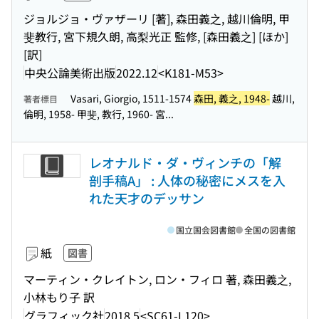
ジョルジョ・ヴァザーリ [著], 森田義之, 越川倫明, 甲
斐教行, 宮下規久朗, 高梨光正 監修, [森田義之] [ほか]
[訳]
中央公論美術出版
2022.12
<K181-M53>
Vasari, Giorgio, 1511-1574
森田, 義之, 1948-
越川,
著者標目
倫明, 1958- 甲斐, 教行, 1960- 宮...
レオナルド・ダ・ヴィンチの「解
剖手稿A」 : 人体の秘密にメスを入
れた天才のデッサン
国立国会図書館
全国の図書館
紙
図書
マーティン・クレイトン, ロン・フィロ 著, 森田義之,
小林もり子 訳
グラフィック社
2018.5
<SC61-L120>