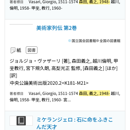
Vasari, Giorgio, 1511-1574
森田, 義之, 1948-
越川,
著者標目
倫明, 1958- 甲斐, 教行, 1960-
美術家列伝 第2巻
国立国会図書館
全国の図書館
紙
図書
ジョルジョ・ヴァザーリ [著], 森田義之, 越川倫明, 甲
斐教行, 宮下規久朗, 高梨光正 監修, [森田義之] [ほか]
[訳]
中央公論美術出版
2020.2
<K181-M21>
Vasari, Giorgio, 1511-1574
森田, 義之, 1948-
越川,
著者標目
倫明, 1958- 甲斐, 教行, 1960- 宮...
ミケランジェロ : 石に命をふきこ
んだ天才