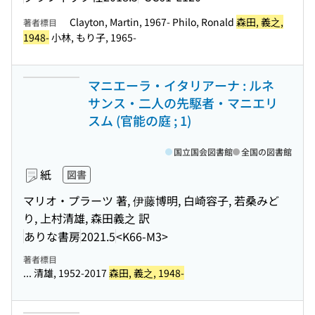
Clayton, Martin, 1967- Philo, Ronald
森田, 義之,
著者標目
1948-
小林, もり子, 1965-
マニエーラ・イタリアーナ : ルネ
サンス・二人の先駆者・マニエリ
スム (官能の庭 ; 1)
国立国会図書館
全国の図書館
紙
図書
マリオ・プラーツ 著, 伊藤博明, 白崎容子, 若桑みど
り, 上村清雄, 森田義之 訳
ありな書房
2021.5
<K66-M3>
著者標目
... 清雄, 1952-2017
森田, 義之, 1948-