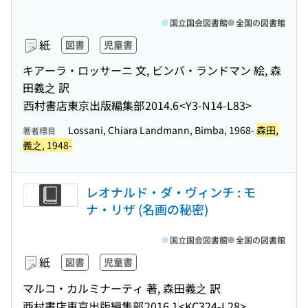
国立国会図書館
全国の図書館
紙
図書
児童書
キアーラ・ロッサーニ 文, ビンバ・ランドマン 絵, 森
田義之 訳
西村書店東京出版編集部
2014.6
<Y3-N14-L83>
Lossani, Chiara Landmann, Bimba, 1968-
森田,
著者標目
義之, 1948-
レオナルド・ダ・ヴィンチ : モ
ナ・リザ (名画の秘密)
国立国会図書館
全国の図書館
紙
図書
児童書
マルコ・カルミナーティ 著, 森田義之 訳
西村書店東京出版編集部
2016.1
<KC324-L28>