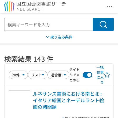
メニ
本文へ移動
検索
絞り込み条件
検索結果 143 件
一括
タイト
お気
ルでま
に入
とめる
り
ルネサンス美術における南と北 :
イタリア絵画とネーデルラント絵
画の諸問題