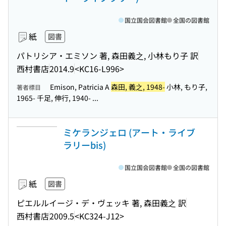
国立国会図書館
全国の図書館
紙
図書
パトリシア・エミソン 著, 森田義之, 小林もり子 訳
西村書店
2014.9
<KC16-L996>
Emison, Patricia A
森田, 義之, 1948-
小林, もり子,
著者標目
1965- 千足, 伸行, 1940- ...
ミケランジェロ (アート・ライブ
ラリーbis)
国立国会図書館
全国の図書館
紙
図書
ピエルルイージ・デ・ヴェッキ 著, 森田義之 訳
西村書店
2009.5
<KC324-J12>