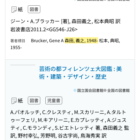
紙
図書
ジーン・A.ブラッカー [著], 森田義之, 松本典昭 訳
岩波書店
2011.2
<GG546-J26>
Brucker, Gene A
森田, 義之, 1948-
松本, 典昭,
著者標目
1955-
芸術の都フィレンツェ大図鑑 : 美
術・建築・デザイン・歴史
国立国会図書館
全国の図書館
紙
図書
児童書
A.パオルッチ, C.クレスティ, M.スカリーニ, A.タルト
ゥーフェリ, M.キアリーニ, E.カプレッティ, A.ジュス
ティ, C.モランディ, S.ビエトレッティ 著, 森田義之 監
訳, 野村幸弘, 芳野明, 谷古宇尚, 鳥海秀実 訳