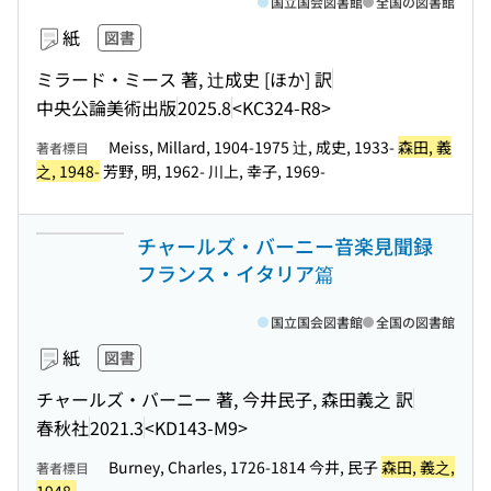
国立国会図書館
全国の図書館
紙
図書
ミラード・ミース 著, 辻成史 [ほか] 訳
中央公論美術出版
2025.8
<KC324-R8>
Meiss, Millard, 1904-1975 辻, 成史, 1933-
森田, 義
著者標目
之, 1948-
芳野, 明, 1962- 川上, 幸子, 1969-
チャールズ・バーニー音楽見聞録
フランス・イタリア篇
国立国会図書館
全国の図書館
紙
図書
チャールズ・バーニー 著, 今井民子, 森田義之 訳
春秋社
2021.3
<KD143-M9>
Burney, Charles, 1726-1814 今井, 民子
森田, 義之,
著者標目