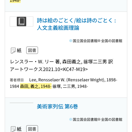
1948-
詩は絵のごとく/絵は詩のごとく :
人文主義絵画理論
国立国会図書館
全国の図書館
紙
図書
レンスラー・W. リー 著, 森田義之, 篠塚二三男 訳
アートワークス
2021.10
<KC47-M19>
Lee, Rensselaer W. (Rensselaer Wright), 1898-
著者標目
1984
森田, 義之, 1948-
篠塚, 二三男, 1948-
美術家列伝 第6巻
国立国会図書館
全国の図書館
紙
図書