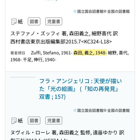
国立国会図書館
全国の図書館
紙
図書
児童書
ステファノ・ズッフィ 著, 森田義之, 細野喜代 訳
西村書店東京出版編集部
2015.7
<KC324-L18>
Zuffi, Stefano, 1961-
森田, 義之, 1948-
細野, 喜代,
著者標目
1968- 千足, 伸行, 1940-
フラ・アンジェリコ : 天使が描い
た「光の絵画」 (「知の再発見」
双書 ; 157)
国立国会図書館
全国の図書館
紙
図書
児童書
ヌヴィル・ローレ 著, 森田義之 監修, 遠藤ゆかり 訳