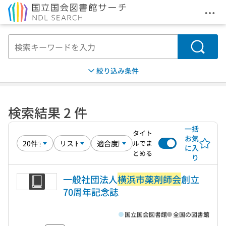
メニ
本文へ移動
検索
絞り込み条件
検索結果 2 件
一括
タイト
お気
ルでま
に入
とめる
り
一般社団法人
横浜市薬剤師会
創立
70周年記念誌
国立国会図書館
全国の図書館