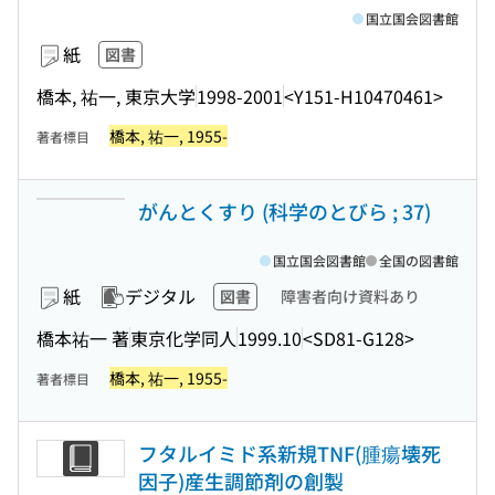
国立国会図書館
紙
図書
橋本, 祐一, 東京大学
1998-2001
<Y151-H10470461>
橋本, 祐一, 1955-
著者標目
がんとくすり (科学のとびら ; 37)
国立国会図書館
全国の図書館
紙
デジタル
図書
障害者向け資料あり
橋本祐一 著
東京化学同人
1999.10
<SD81-G128>
橋本, 祐一, 1955-
著者標目
フタルイミド系新規TNF(腫瘍壊死
因子)産生調節剤の創製