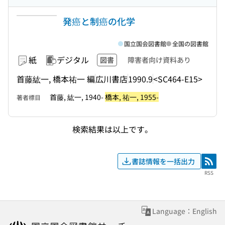
発癌と制癌の化学
国立国会図書館
全国の図書館
紙
デジタル
図書
障害者向け資料あり
首藤紘一, 橋本祐一 編
広川書店
1990.9
<SC464-E15>
首藤, 紘一, 1940-
橋本, 祐一, 1955-
著者標目
検索結果は以上です。
書誌情報を一括出力
RSS
RSS
Language：English