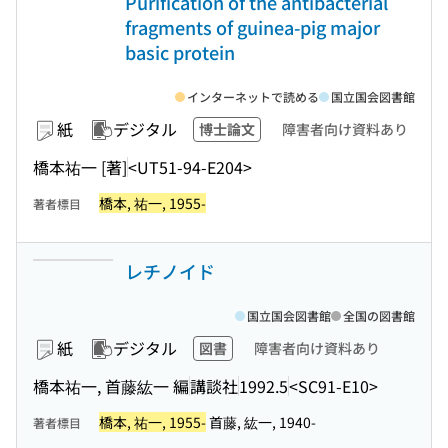
Purification of the antibacterial
fragments of guinea-pig major
basic protein
インターネットで読める
国立国会図書館
紙
デジタル
博士論文
障害者向け資料あり
橋本祐一 [著]
<UT51-94-E204>
橋本, 祐一, 1955-
著者標目
レチノイド
国立国会図書館
全国の図書館
紙
デジタル
図書
障害者向け資料あり
橋本祐一, 首藤紘一 編
講談社
1992.5
<SC91-E10>
橋本, 祐一, 1955-
首藤, 紘一, 1940-
著者標目