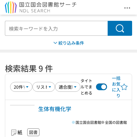
メニ
本文へ移動
検索
絞り込み条件
検索結果 9 件
一括
タイト
お気
ルでま
に入
とめる
り
生体有機化学
国立国会図書館
全国の図書館
紙
図書