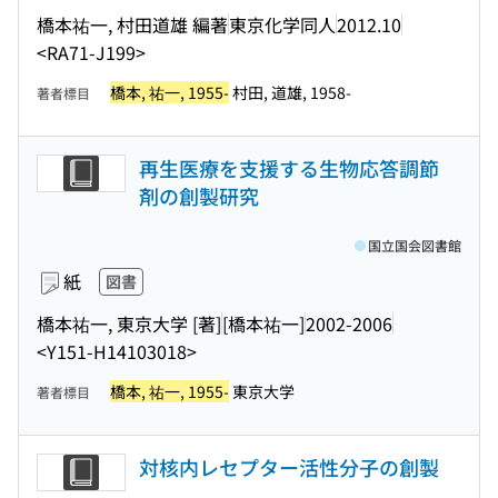
橋本祐一, 村田道雄 編著
東京化学同人
2012.10
<RA71-J199>
橋本, 祐一, 1955-
村田, 道雄, 1958-
著者標目
再生医療を支援する生物応答調節
剤の創製研究
国立国会図書館
紙
図書
橋本祐一, 東京大学 [著]
[橋本祐一]
2002-2006
<Y151-H14103018>
橋本, 祐一, 1955-
東京大学
著者標目
対核内レセプター活性分子の創製