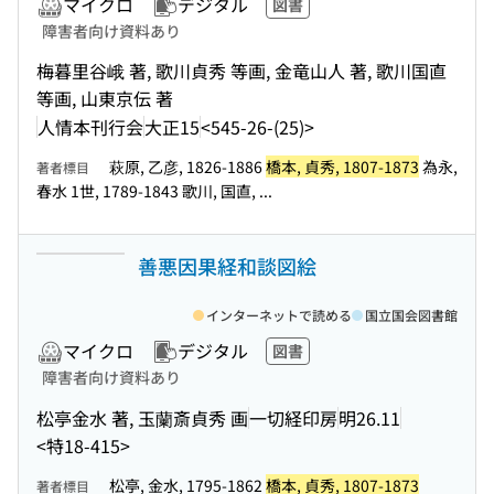
マイクロ
デジタル
図書
障害者向け資料あり
梅暮里谷峨 著, 歌川貞秀 等画, 金竜山人 著, 歌川国直
等画, 山東京伝 著
人情本刊行会
大正15
<545-26-(25)>
萩原, 乙彦, 1826-1886
橋本, 貞秀, 1807-1873
為永,
著者標目
春水 1世, 1789-1843 歌川, 国直, ...
善悪因果経和談図絵
インターネットで読める
国立国会図書館
マイクロ
デジタル
図書
障害者向け資料あり
松亭金水 著, 玉蘭斎貞秀 画
一切経印房
明26.11
<特18-415>
松亭, 金水, 1795-1862
橋本, 貞秀, 1807-1873
著者標目