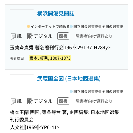
横浜開港見聞誌
インターネットで読める
国立国会図書館
全国の図書館
紙
デジタル
図書
障害者向け資料あり
玉蘭斉貞秀 著
名著刊行会
1967
<291.37-H284y>
橋本, 貞秀, 1807-1873
著者標目
武蔵国全図 (日本地図選集)
国立国会図書館
全国の図書館
紙
デジタル
図書
障害者向け資料あり
橋本玉蘭 画図, 東条琴台 著, 企画編集: 日本地図選集
刊行委員会
人文社
[1969]
<YP6-41>