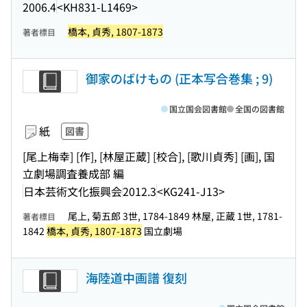
2006.4
<KH831-L1469>
橋本, 貞秀, 1807-1873
著者標目
御家のばけもの (正本写合巻集 ; 9)
国立国会図書館
全国の図書館
紙
図書
[尾上梅幸] [作], [林屋正蔵] [校合], [歌川貞秀] [画], 国
立劇場調査養成部 編
日本芸術文化振興会
2012.3
<KG241-J13>
尾上, 菊五郎 3世, 1784-1849 林屋, 正蔵 1世, 1781-
著者標目
1842
橋本, 貞秀, 1807-1873
国立劇場
海陸道中画譜 復刻