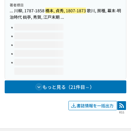
著者標目
... 川柳, 1787-1858
橋本, 貞秀, 1807-1873
歌川, 房種, 幕末-明
治時代 鶴亭, 秀賀, 江戸末期 ...
このタイトルの巻号
もっと見る（21件目～）
書誌情報を一括出力
RSS
RSS