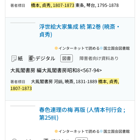
橋本, 貞秀, 1807-1873
東条, 琴台, 1795-1878
著者標目
浮世絵大家集成 続 第2巻 (暁斎・
貞秀)
インターネットで読める
国立国会図書館
紙
デジタル
図書
障害者向け資料あり
大鳳閣書房 編
大鳳閣書房
昭和8
<567-94>
大鳳閣書房 河鍋, 暁斎, 1831-1889
橋本, 貞秀,
著者標目
1807-1873
春色連理の梅 再版 (人情本刊行会 ;
第25輯)
インターネットで読める
国立国会図書館