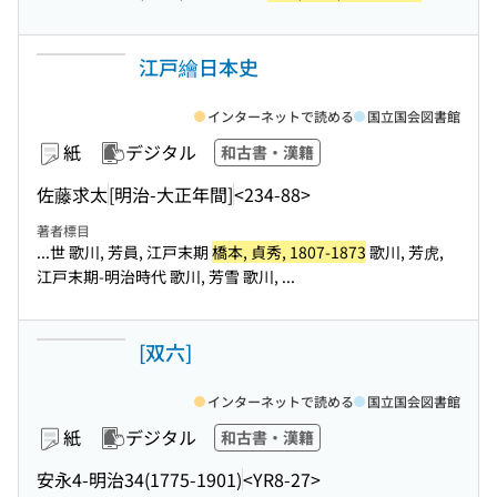
江戸繪日本史
インターネットで読める
国立国会図書館
紙
デジタル
和古書・漢籍
佐藤求太
[明治-大正年間]
<234-88>
著者標目
...世 歌川, 芳員, 江戸末期
橋本, 貞秀, 1807-1873
歌川, 芳虎,
江戸末期-明治時代 歌川, 芳雪 歌川, ...
[双六]
インターネットで読める
国立国会図書館
紙
デジタル
和古書・漢籍
安永4-明治34(1775-1901)
<YR8-27>