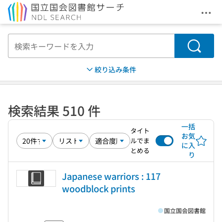
メニ
本文へ移動
検索
絞り込み条件
検索結果 510 件
一括
タイト
お気
ルでま
に入
とめる
り
Japanese warriors : 117
woodblock prints
国立国会図書館