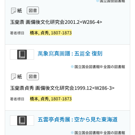
国立国会図書館
紙
図書
玉蘭斎 画
備後文化研究会
2001.2
<W286-4>
橋本, 貞秀, 1807-1873
著者標目
萬象寫真圖譜 : 五篇全 復刻
国立国会図書館
全国の図書館
紙
図書
玉蘭斎貞秀 画
備後文化研究会
1999.12
<W286-3>
橋本, 貞秀, 1807-1873
著者標目
五雲亭貞秀展 : 空から見た東海道
国立国会図書館
全国の図書館