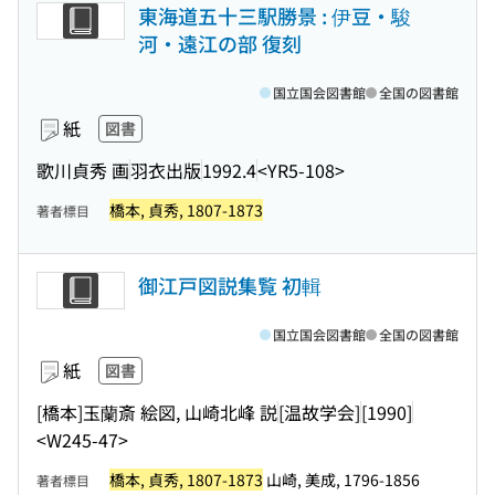
東海道五十三駅勝景 : 伊豆・駿
河・遠江の部 復刻
国立国会図書館
全国の図書館
紙
図書
歌川貞秀 画
羽衣出版
1992.4
<YR5-108>
橋本, 貞秀, 1807-1873
著者標目
御江戸図説集覧 初輯
国立国会図書館
全国の図書館
紙
図書
[橋本]玉蘭斎 絵図, 山崎北峰 説
[温故学会]
[1990]
<W245-47>
橋本, 貞秀, 1807-1873
山崎, 美成, 1796-1856
著者標目