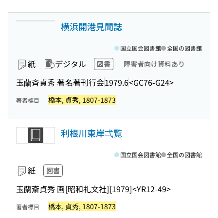
横浜開港見聞誌
国立国会図書館
全国の図書館
紙
デジタル
図書
障害者向け資料あり
玉蘭斉貞秀 著
名著刊行会
1979.6
<GC76-G24>
橋本, 貞秀, 1807-1873
著者標目
利根川東岸弌覧
国立国会図書館
全国の図書館
紙
図書
玉蘭斎貞秀 画
[昭和礼文社]
[1979]
<YR12-49>
橋本, 貞秀, 1807-1873
著者標目