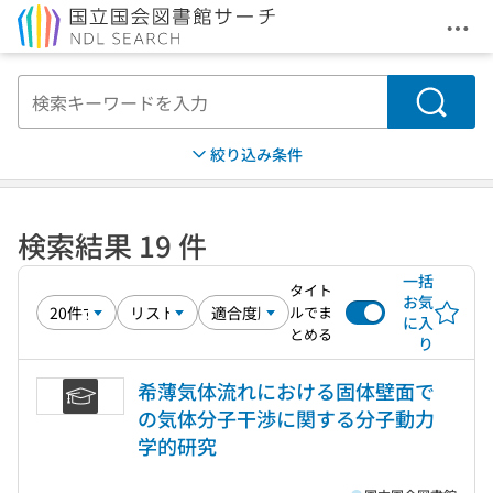
メニ
本文へ移動
検索
絞り込み条件
検索結果 19 件
一括
タイト
お気
ルでま
に入
とめる
り
希薄気体流れにおける固体壁面で
の気体分子干渉に関する分子動力
学的研究