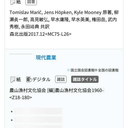
紙
図書
Tomislav Marić, Jens Höpken, Kyle Mooney 原著, 柳
瀬眞一郎, 高見敏弘, 早水庸隆, 早水英美, 権田岳, 武内
秀樹, 永田靖典 共訳
森北出版
2017.12
<MC75-L26>
現代農業
国立国会図書館
全国の図書館
紙
デジタル
雑誌
雑誌タイトル
農山漁村文化協会 [編]
農山漁村文化協会
1960-
<Z18-180>
このタイトルの巻号