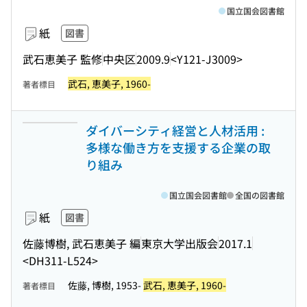
国立国会図書館
紙
図書
武石恵美子 監修
中央区
2009.9
<Y121-J3009>
武石, 恵美子, 1960-
著者標目
ダイバーシティ経営と人材活用 :
多様な働き方を支援する企業の取
り組み
国立国会図書館
全国の図書館
紙
図書
佐藤博樹, 武石恵美子 編
東京大学出版会
2017.1
<DH311-L524>
佐藤, 博樹, 1953-
武石, 恵美子, 1960-
著者標目