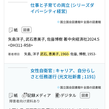
仕事と子育ての両立 (シリーズダ
イバーシティ経営)
国立国会図書館
全国の図書館
紙
図書
矢島洋子, 武石恵美子, 佐藤博樹 著
中央経済社
2024.5
<DH311-R58>
矢島, 洋子
武石, 恵美子, 1960-
佐藤, 博樹, 1953-
著者標目
女性自衛官 : キャリア、自分らし
さと任務遂行 (光文社新書 ; 1191)
国立国会図書館
全国の図書館
紙
記録メディア
デジタル
図書
障害者向け資料あり