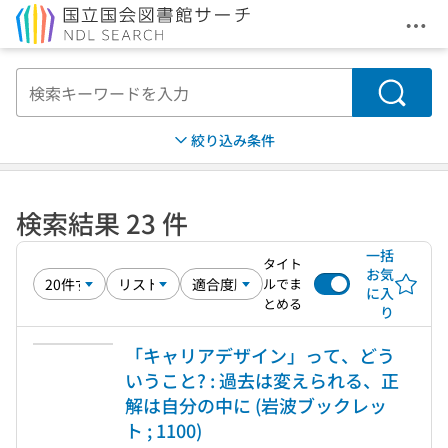
メニ
本文へ移動
検索
絞り込み条件
検索結果 23 件
一括
タイト
お気
ルでま
に入
とめる
り
「キャリアデザイン」って、どう
いうこと? : 過去は変えられる、正
解は自分の中に (岩波ブックレッ
ト ; 1100)