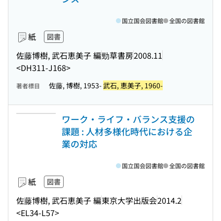
国立国会図書館
全国の図書館
紙
図書
佐藤博樹, 武石恵美子 編
勁草書房
2008.11
<DH311-J168>
佐藤, 博樹, 1953-
武石, 恵美子, 1960-
著者標目
ワーク・ライフ・バランス支援の
課題 : 人材多様化時代における企
業の対応
国立国会図書館
全国の図書館
紙
図書
佐藤博樹, 武石恵美子 編
東京大学出版会
2014.2
<EL34-L57>