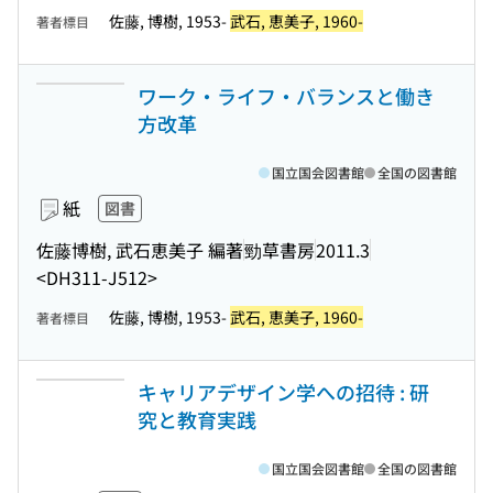
佐藤, 博樹, 1953-
武石, 恵美子, 1960-
著者標目
ワーク・ライフ・バランスと働き
方改革
国立国会図書館
全国の図書館
紙
図書
佐藤博樹, 武石恵美子 編著
勁草書房
2011.3
<DH311-J512>
佐藤, 博樹, 1953-
武石, 恵美子, 1960-
著者標目
キャリアデザイン学への招待 : 研
究と教育実践
国立国会図書館
全国の図書館