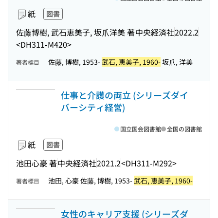
紙
図書
佐藤博樹, 武石恵美子, 坂爪洋美 著
中央経済社
2022.2
<DH311-M420>
佐藤, 博樹, 1953-
武石, 恵美子, 1960-
坂爪, 洋美
著者標目
仕事と介護の両立 (シリーズダイ
バーシティ経営)
国立国会図書館
全国の図書館
紙
図書
池田心豪 著
中央経済社
2021.2
<DH311-M292>
池田, 心豪 佐藤, 博樹, 1953-
武石, 恵美子, 1960-
著者標目
女性のキャリア支援 (シリーズダ