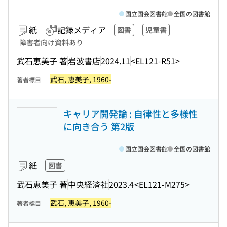
国立国会図書館
全国の図書館
紙
記録メディア
図書
児童書
障害者向け資料あり
武石恵美子 著
岩波書店
2024.11
<EL121-R51>
武石, 恵美子, 1960-
著者標目
キャリア開発論 : 自律性と多様性
に向き合う 第2版
国立国会図書館
全国の図書館
紙
図書
武石恵美子 著
中央経済社
2023.4
<EL121-M275>
武石, 恵美子, 1960-
著者標目