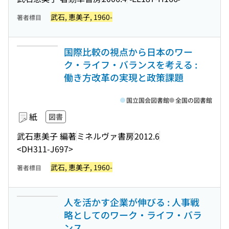
武石, 恵美子, 1960-
著者標目
国際比較の視点から日本のワー
ク・ライフ・バランスを考える :
働き方改革の実現と政策課題
国立国会図書館
全国の図書館
紙
図書
武石恵美子 編著
ミネルヴァ書房
2012.6
<DH311-J697>
武石, 恵美子, 1960-
著者標目
人を活かす企業が伸びる : 人事戦
略としてのワーク・ライフ・バラ
ンス