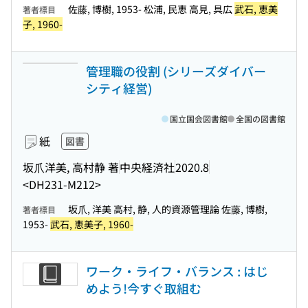
佐藤, 博樹, 1953- 松浦, 民恵 高見, 具広
武石, 恵美
著者標目
子, 1960-
管理職の役割 (シリーズダイバー
シティ経営)
国立国会図書館
全国の図書館
紙
図書
坂爪洋美, 高村静 著
中央経済社
2020.8
<DH231-M212>
坂爪, 洋美 高村, 静, 人的資源管理論 佐藤, 博樹,
著者標目
1953-
武石, 恵美子, 1960-
ワーク・ライフ・バランス : はじ
めよう!今すぐ取組む