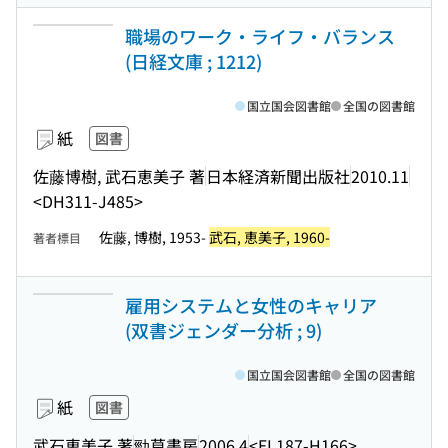
職場のワーク・ライフ・バランス
(日経文庫 ; 1212)
国立国会図書館
全国の図書館
紙
図書
佐藤博樹, 武石恵美子 著
日本経済新聞出版社
2010.11
<DH311-J485>
佐藤, 博樹, 1953-
武石, 恵美子, 1960-
著者標目
雇用システムと女性のキャリア
(双書ジェンダー分析 ; 9)
国立国会図書館
全国の図書館
紙
図書
武石恵美子 著
勁草書房
2006.4
<EL187-H166>