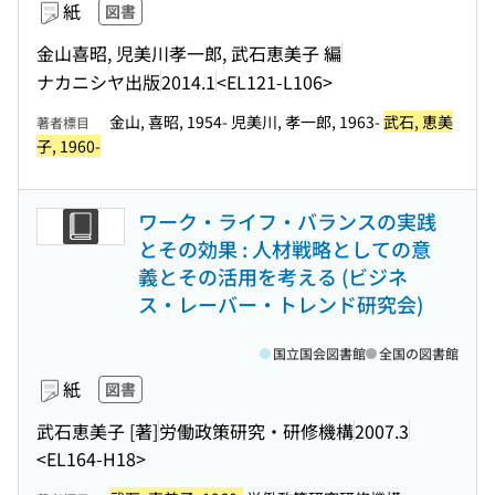
紙
図書
金山喜昭, 児美川孝一郎, 武石恵美子 編
ナカニシヤ出版
2014.1
<EL121-L106>
金山, 喜昭, 1954- 児美川, 孝一郎, 1963-
武石, 恵美
著者標目
子, 1960-
ワーク・ライフ・バランスの実践
とその効果 : 人材戦略としての意
義とその活用を考える (ビジネ
ス・レーバー・トレンド研究会)
国立国会図書館
全国の図書館
紙
図書
武石恵美子 [著]
労働政策研究・研修機構
2007.3
<EL164-H18>