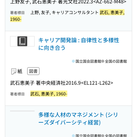
上野友子, 武石恵美子 著
光文社
2022.3
<AZ-662-M48>
上野, 友子, キャリアコンサルタント
武石, 恵美子,
著者標目
1960-
キャリア開発論 : 自律性と多様性
に向き合う
国立国会図書館
全国の図書館
紙
図書
武石恵美子 著
中央経済社
2016.9
<EL121-L262>
武石, 恵美子, 1960-
著者標目
多様な人材のマネジメント (シリ
ーズダイバーシティ経営)
国立国会図書館
全国の図書館