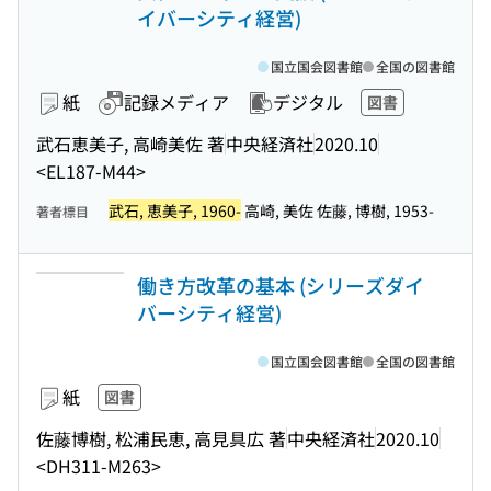
イバーシティ経営)
国立国会図書館
全国の図書館
紙
記録メディア
デジタル
図書
武石恵美子, 高崎美佐 著
中央経済社
2020.10
<EL187-M44>
武石, 恵美子, 1960-
高崎, 美佐 佐藤, 博樹, 1953-
著者標目
働き方改革の基本 (シリーズダイ
バーシティ経営)
国立国会図書館
全国の図書館
紙
図書
佐藤博樹, 松浦民恵, 高見具広 著
中央経済社
2020.10
<DH311-M263>