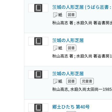
茨城の人形芝居 (うばら叢書 : 
紙
図書
秋山高志 著 ; 水庭久尚 著
崙書房
茨城の人形芝居
紙
図書
秋山高志 著 ; 水庭久尚 著
崙書房
1
茨城の人形芝居
紙
図書
児童書
秋山高志, 水庭久尚
太田尚一
1985
郷土ひたち 第40号