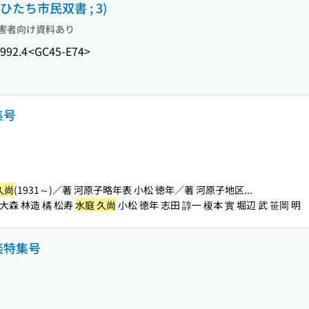
ひたち市民双書 ; 3)
害者向け資料あり
992.4
<GC45-E74>
集号
久尚
(1931～)／著 河原子略年表 小松 徳年／著 河原子地区...
 大森 林造 橘 松寿
水庭 久尚
小松 徳年 志田 諄一 榎本 實 堀辺 武 笹岡 明
楽特集号