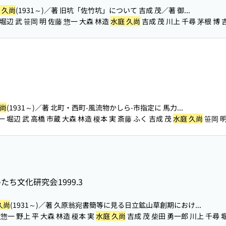
 久尚
(1931～)／著 旧坑「佐竹坑」について 吉成 茂／著 御...
 堀辺 武 笹岡 明 佐藤 惣一 大森 林造
水庭 久尚
吉成 茂 川上 千尋 茅根 博 
久尚
(1931～)／著 北町・西町-風流物かしら-市指定に 馬力...
一 堀辺 武 高橋 市蔵 大森 林造 榎本 実 斎藤 ふく 吉成 茂
水庭 久尚
笹岡 
ひたち文化研究会
1999.3
久尚
(1931～)／著 久原翁宛書簡等に見る日立鉱山草創期におけ...
一 野上 平 大森 林造 榎本 実
水庭 久尚
吉成 茂 柴田 勇一郎 川上 千尋 