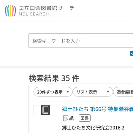
本文へ移動
検索結果 35 件
郷土ひたち 第66号 特集瀬谷
紙
図書
郷土ひたち文化研究会
2016.2