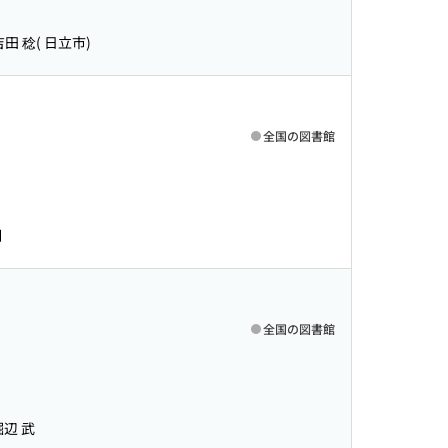
吉田 稔( 日立市)
全国の図書館
明
全国の図書館
堀辺 武