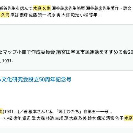
 瀬谷先生を偲んで
水庭 久尚
瀬谷義彦先生略歴 瀬谷義彦先生著作・論文 白打
 久尚
瀬谷 義彦 佐藤 惣一 梅原 勇 大窪 範光 小松 徳年 ...
みやたマップ小冊子作成委員会 編
宮田学区市民運動をすすめる会
20
, 1931-
たち文化研究会設立50周年記念号
尚
(1931～)／著 榎本さんと私 「郷土ひたち」自第五十一号...
一 小松 徳年 堀辺 武 大森 林造 吉成 茂 大森 政美 鈴木 保光 清宮 烋子
水庭