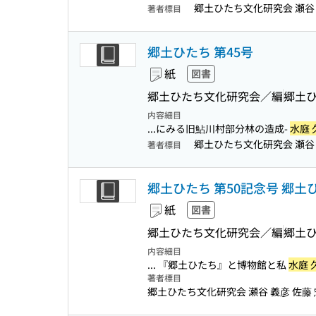
郷土ひたち文化研究会 瀬谷 
著者標目
郷土ひたち 第45号
紙
図書
郷土ひたち文化研究会／編
郷土
内容細目
...にみる旧鮎川村部分林の造成-
水庭 
郷土ひたち文化研究会 瀬谷 義
著者標目
郷土ひたち 第50記念号 郷
紙
図書
郷土ひたち文化研究会／編
郷土
内容細目
... 『郷土ひたち』と博物館と私
水庭 
著者標目
郷土ひたち文化研究会 瀬谷 義彦 佐藤 