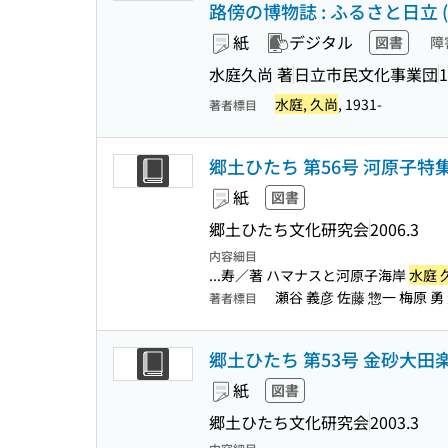
路傍の博物誌 : ふるさと日立 (
紙
デジタル
図書
障
水庭久尚 著
日立市民文化事業団
1
水庭, 久尚
, 1931-
著者標目
郷土ひたち 第56号 河原子特
紙
図書
郷土ひたち文化研究会
2006.3
内容細目
...寿／著 ハマナスと河原子海岸
水庭 
瀬谷 義彦 佐藤 惣一 梅原 勇
著者標目
郷土ひたち 第53号 金砂大田
紙
図書
郷土ひたち文化研究会
2003.3