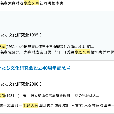
義彦 大森 林造
水庭 久尚
笹岡 明 榎本 実
ひたち文化研究会
1995.3
久尚
(1931～)／著 覚書仙道三十三所観音と八溝山 榎本 実(...
彦 佐藤 惣一 大森 林造 柴田 勇一郎 山口 秀男
水庭 久尚
榎本 実 鈴木 
土ひたち文化研究会設立40周年記念号
ひたち文化研究会
2000.3
久尚
(1931～)／著 「日立鉱山の高層気象観測」-話の発端は大...
惣一 志田 諄一
水庭 久尚
山口 秀男 佐藤 政則( 考古学) 大森 林造 柴田 勇一.