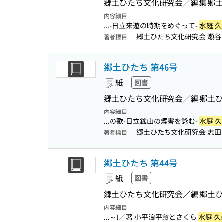
郷土ひたち文化研究会／編集
郷
内容細目
...-日立来遊の時期をめぐって-
水庭 
郷土ひたち文化研究会 瀬谷 義
著者標目
郷土ひたち 第46号
紙
図書
郷土ひたち文化研究会／編
郷土
内容細目
...の歌-日立鉱山の煙害を詠む-
水庭 
郷土ひたち文化研究会 志田 諄
著者標目
郷土ひたち 第44号
紙
図書
郷土ひたち文化研究会／編
郷土
内容細目
...～)／著 小平浪平翁とさくら
水庭 久