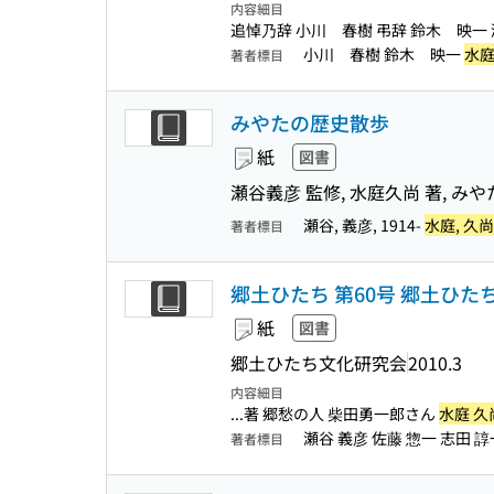
内容細目
追悼乃辞 小川 春樹 弔辞 鈴木 映一
小川 春樹 鈴木 映一
水庭
著者標目
みやたの歴史散歩
紙
図書
瀬谷義彦 監修, 水庭久尚 著, 
瀬谷, 義彦, 1914-
水庭, 久尚
著者標目
郷土ひたち 第60号 郷土ひ
紙
図書
郷土ひたち文化研究会
2010.3
内容細目
...著 郷愁の人 柴田勇一郎さん
水庭 久
瀬谷 義彦 佐藤 惣一 志田 諄
著者標目