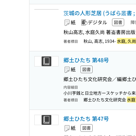
茨城の人形芝居 (うばら叢書 ; 
紙
デジタル
図書
障
秋山高志, 水庭久尚 著
崙書房出版 
秋山, 高志, 1934-
水庭, 久尚
著者標目
郷土ひたち 第48号
紙
図書
郷土ひたち文化研究会／編
郷土
内容細目
小川芋銭と日立地方ースケッチから
郷土ひたち文化研究会
水庭
著者標目
郷土ひたち 第47号
紙
図書