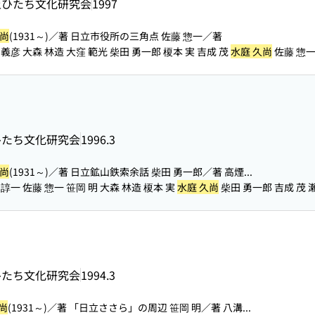
土ひたち文化研究会
1997
久尚
(1931～)／著 日立市役所の三角点 佐藤 惣一／著
彦 大森 林造 大窪 範光 柴田 勇一郎 榎本 実 吉成 茂
水庭 久尚
佐藤 惣
ひたち文化研究会
1996.3
久尚
(1931～)／著 日立鉱山鉄索余話 柴田 勇一郎／著 高煙...
一 佐藤 惣一 笹岡 明 大森 林造 榎本 実
水庭 久尚
柴田 勇一郎 吉成 茂 
ひたち文化研究会
1994.3
尚
(1931～)／著 「日立ささら」の周辺 笹岡 明／著 八溝...