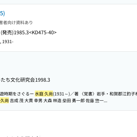
5)
害者向け資料あり
(発売)
1985.3
<KD475-40>
, 1931-
ひたち文化研究会
1998.3
来遊時期をさぐるー
水庭 久尚
(1931～)／著 〈覚書〉岩手・和賀郡江釣子
 久尚
吉成 茂 大貫 幸男 大森 林造 柴田 勇一郎 佐藤 惣一...