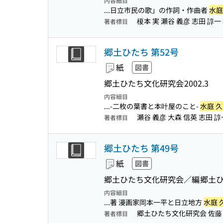
内容細目
...日立市民の歌」の作詞・作曲者
水庭
榎本 実 瀬谷 義彦 志田 諄一
著者標目
郷土ひたち 第52号
紙
図書
郷土ひたち文化研究会
2002.3
内容細目
...-二枚の葉書と本叶屋のこと-
水庭 
瀬谷 義彦 大森 信英 志田 諄
著者標目
郷土ひたち 第49号
紙
図書
郷土ひたち文化研究会／編
郷土
内容細目
...著 漫画家岡本一平と日立地方
水庭 
郷土ひたち文化研究会 佐藤 惣
著者標目