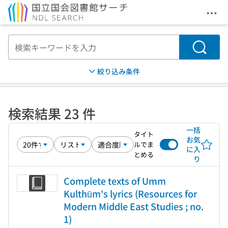
メニ
本文へ移動
検索
絞り込み条件
検索結果 23 件
一括
タイト
お気
ルでま
に入
とめる
り
Complete texts of Umm
Kulthūm's lyrics (Resources for
Modern Middle East Studies ; no.
1)