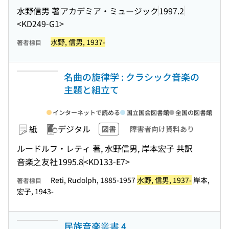
水野信男 著
アカデミア・ミュージック
1997.2
<KD249-G1>
水野, 信男, 1937-
著者標目
名曲の旋律学 : クラシック音楽の
主題と組立て
インターネットで読める
国立国会図書館
全国の図書館
紙
デジタル
図書
障害者向け資料あり
ルードルフ・レティ 著, 水野信男, 岸本宏子 共訳
音楽之友社
1995.8
<KD133-E7>
Reti, Rudolph, 1885-1957
水野, 信男, 1937-
岸本,
著者標目
宏子, 1943-
民族音楽叢書 4