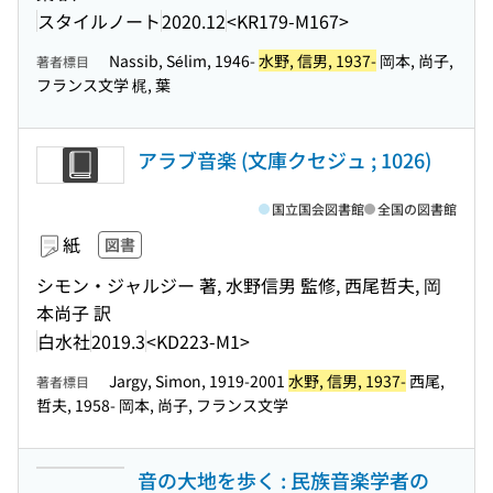
スタイルノート
2020.12
<KR179-M167>
Nassib, Sélim, 1946-
水野, 信男, 1937-
岡本, 尚子,
著者標目
フランス文学 梶, 葉
アラブ音楽 (文庫クセジュ ; 1026)
国立国会図書館
全国の図書館
紙
図書
シモン・ジャルジー 著, 水野信男 監修, 西尾哲夫, 岡
本尚子 訳
白水社
2019.3
<KD223-M1>
Jargy, Simon, 1919-2001
水野, 信男, 1937-
西尾,
著者標目
哲夫, 1958- 岡本, 尚子, フランス文学
音の大地を歩く : 民族音楽学者の