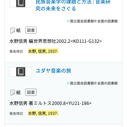
民族音楽学の課題と方法 : 音楽研
究の未来をさぐる
国立国会図書館
全国の図書館
紙
図書
水野信男 編
世界思想社
2002.2
<KD111-G132>
水野, 信男, 1937-
著者標目
ユダヤ音楽の旅
国立国会図書館
全国の図書館
紙
図書
水野信男 著
ミルトス
2000.8
<YU21-186>
水野, 信男, 1937-
著者標目