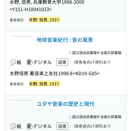
水野, 信男, 兵庫教育大学
1998-2000
<Y151-H10041023>
水野, 信男, 1937-
著者標目
地球音楽紀行 : 音の風景
国立国会図書館
全国の図書館
紙
デジタル
図書
障害者向け資料あり
水野信男 著
音楽之友社
1998.8
<KD19-G85>
水野, 信男, 1937-
著者標目
ユダヤ音楽の歴史と現代
国立国会図書館
全国の図書館
紙
デジタル
図書
障害者向け資料あり