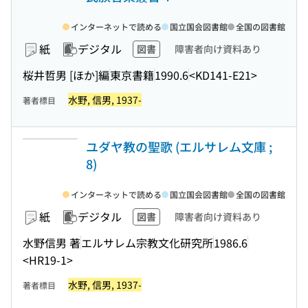
インターネットで読める
国立国会図書館
全国の図書館
紙
デジタル
図書
障害者向け資料あり
桜井哲男 [ほか]編
東京書籍
1990.6
<KD141-E21>
水野, 信男, 1937-
著者標目
ユダヤ教の聖歌 (エルサレム文庫 ;
8)
インターネットで読める
国立国会図書館
全国の図書館
紙
デジタル
図書
障害者向け資料あり
水野信男 著
エルサレム宗教文化研究所
1986.6
<HR19-1>
水野, 信男, 1937-
著者標目