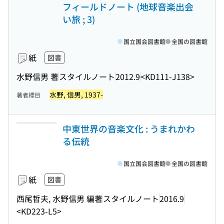
フィールドノート (地球音楽出会
い旅 ; 3)
国立国会図書館
全国の図書館
紙
図書
水野信男 著
スタイルノート
2012.9
<KD111-J138>
水野, 信男, 1937-
著者標目
中東世界の音楽文化 : うまれかわ
る伝統
国立国会図書館
全国の図書館
紙
図書
西尾哲夫, 水野信男 編著
スタイルノート
2016.9
<KD223-L5>