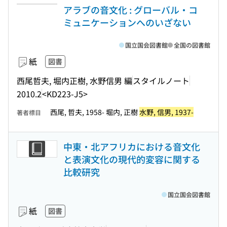
アラブの音文化 : グローバル・コ
ミュニケーションへのいざない
国立国会図書館
全国の図書館
紙
図書
西尾哲夫, 堀内正樹, 水野信男 編
スタイルノート
2010.2
<KD223-J5>
西尾, 哲夫, 1958- 堀内, 正樹
水野, 信男, 1937-
著者標目
中東・北アフリカにおける音文化
と表演文化の現代的変容に関する
比較研究
国立国会図書館
紙
図書