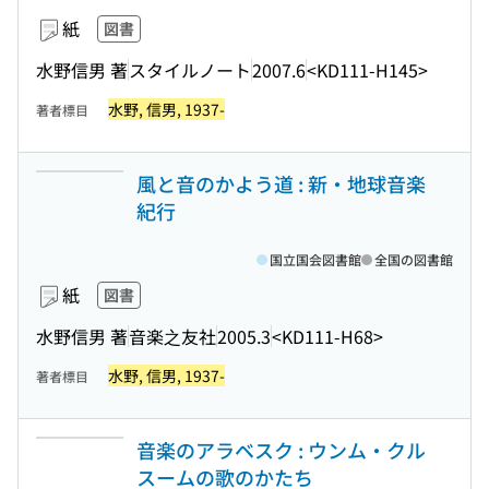
紙
図書
水野信男 著
スタイルノート
2007.6
<KD111-H145>
水野, 信男, 1937-
著者標目
風と音のかよう道 : 新・地球音楽
紀行
国立国会図書館
全国の図書館
紙
図書
水野信男 著
音楽之友社
2005.3
<KD111-H68>
水野, 信男, 1937-
著者標目
音楽のアラベスク : ウンム・クル
スームの歌のかたち