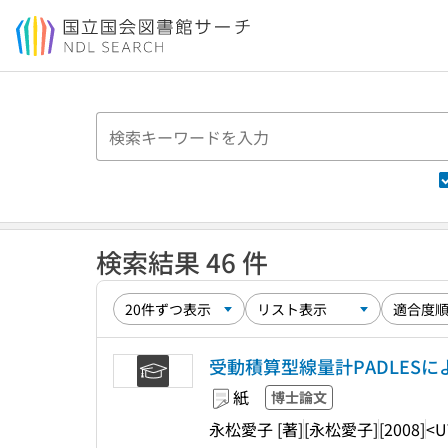
本文へ移動
検索結果 46 件
受動積算型線量計PADLES
紙
博士論文
永松愛子 [著]
[永松愛子]
[2008]
<U