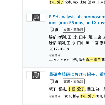
永松, 愛子
松本, 晴久 上野, 遥 相田, 真里
FISH analysis of chromosoma
ions (iron-56 ions) and X-ray
紙
文書・図像類
勝部, 孝則, 王, 冰, 田中, 薫, 二
勝部 孝則, 王 冰, 田中 薫, 二宮
2017-10-18
著者標目
..., Ｖａｒｅｓ 中島, 徹夫
永松, 愛子
藤森
量研高崎研における陽子、重粒
紙
文書・図像類
坂下, 哲哉,
永松, 愛子
, 横田, 裕一
坂下, 哲哉
永松, 愛子
横田, 
著者標目