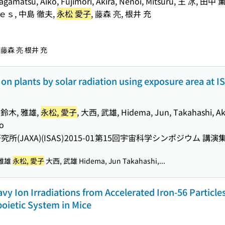
, Nagamatsu, Aiko, Fujimori, Akira, Nenoi, Mitsuru, 王
ｓ, 中島 徹夫,
永松 愛子
, 藤森 亮, 根井 充
藤森 亮 根井 充
t on plants by solar radiation using exposure area at I
 鈴木, 雅雄,
永松, 愛子
, 大西, 武雄, Hidema, Jun, Takahashi, Aki
eo
JAXA)(ISAS)
2015-01
第15回宇宙科学シンポジウム 講演
 雅雄
永松, 愛子
大西, 武雄 Hidema, Jun Takahashi,...
avy Ion Irradiations from Accelerated Iron-56 Particles
oietic System in Mice