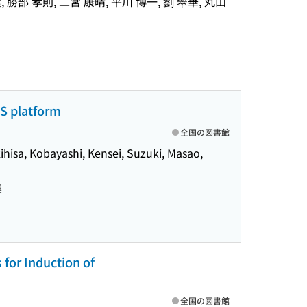
 冰, 田中 薫, 勝部 孝則, 二宮 康晴, 平川 博一, 劉 翠華, 丸山
SS platform
全国の図書館
hisa, Kobayashi, Kensei, Suzuki, Masao,
集
 for Induction of
全国の図書館