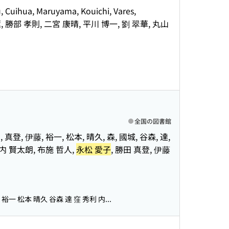
, Cuihua, Maruyama, Kouichi, Vares,
 冰, 田中 薫, 勝部 孝則, 二宮 康晴, 平川 博一, 劉 翠華, 丸山
全国の図書館
, 真登, 伊藤, 裕一, 松本, 晴久, 森, 國城, 谷森, 達,
 身内 賢太朗, 布施 哲人,
永松 愛子
, 勝田 真登, 伊藤
裕一 松本 晴久 谷森 達 窪 秀利 内...