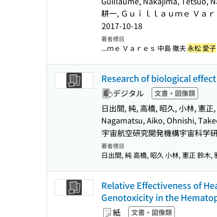
Guillaume, Nakajima, Tetsuo
耕一, Ｇｕｉｌｌａｕｍｅ Ｖａｒｅ
2017-10-18
著者標目
...ｍｅ Ｖａｒｅｓ 中島 徹夫
永松 愛子
Research of biological effec
デジタル
文書・図像類
日出間, 純, 高橋, 昭久, 小林, 憲正,
Nagamatsu, Aiko, Ohnishi, Tak
宇宙航空研究開発機構宇宙科学研究所(
著者標目
日出間, 純 高橋, 昭久 小林, 憲正 鈴木,
Relative Effectiveness of He
Genotoxicity in the Hematop
紙
文書・図像類