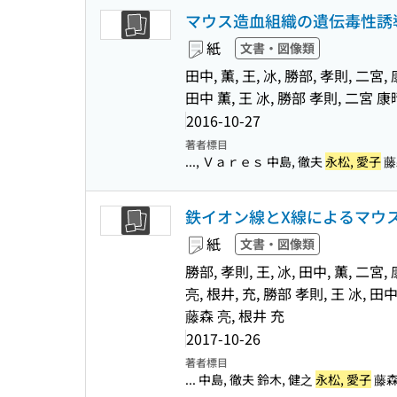
マウス造血組織の遺伝毒性誘
紙
文書・図像類
田中, 薫, 王, 冰, 勝部, 孝則, 二
田中 薫, 王 冰, 勝部 孝則, 二宮
2016-10-27
著者標目
..., Ｖａｒｅｓ 中島, 徹夫
永松, 愛子
藤森
鉄イオン線とX線によるマウス
紙
文書・図像類
勝部, 孝則, 王, 冰, 田中, 薫, 二
亮, 根井, 充, 勝部 孝則, 王 冰,
藤森 亮, 根井 充
2017-10-26
著者標目
... 中島, 徹夫 鈴木, 健之
永松, 愛子
藤森,