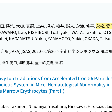
岩田, 隆浩, 大槻, 真嗣, 上森, 規光, 桜井, 誠人, 茂渡, 修平,
永松, 愛
WANO, Isao, NISHIBORI, Toshiyuki, IWATA, Takahiro, OTSU
hei, NAGAMATSU, Yukio, YAMAMOTO, Yukio, OKADA, Tatsuak
JAXA)(ISAS)
2020-01
第20回宇宙科学シンポジウム 講演
 幸生 岡田, 達明 藤本, 圭一郎 疋島, 充 石...
avy Ion Irradiations from Accelerated Iron-56 Particles
oietic System in Mice: Hematological Abnormality in
 Marrow Erythrocytes (Part II)
ube, Takanori, Ninomiya, Yasuharu, Hirakawa, Hirokazu, Liu