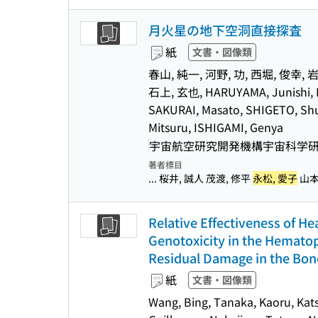
月火星の地下空洞直接探査
紙
文書・図像類
春山, 純一, 河野, 功, 西堀, 俊幸, 
石上, 玄也, HARUYAMA, Junishi, KA
SAKURAI, Masato, SHIGETO, Shu
Mitsuru, ISHIGAMI, Genya
宇宙航空研究開発機構宇宙科学研究所(
著者標目
... 桜井, 誠人 茂渡, 修平
永松, 愛子
山本,
Relative Effectiveness of He
Genotoxicity in the Hematop
Residual Damage in the Bone
紙
文書・図像類
Wang, Bing, Tanaka, Kaoru, Kats