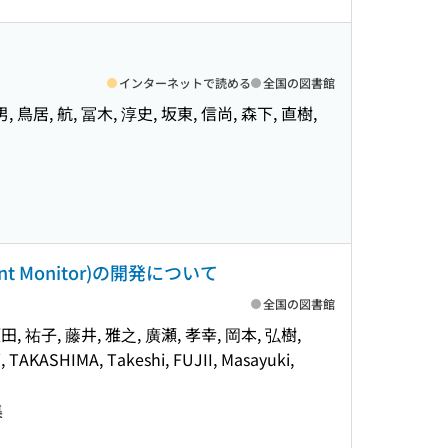
インターネットで読める
全国の図書館
, 鳥居, 航, 冨木, 淳史, 坂東, 信尚, 森下, 直樹,
ent Monitor)の開発について
全国の図書館
坂田, 祐子, 藤井, 雅之, 廣瀬, 孝幸, 岡本, 弘樹,
TAKASHIMA, Takeshi, FUJII, Masayuki,
集