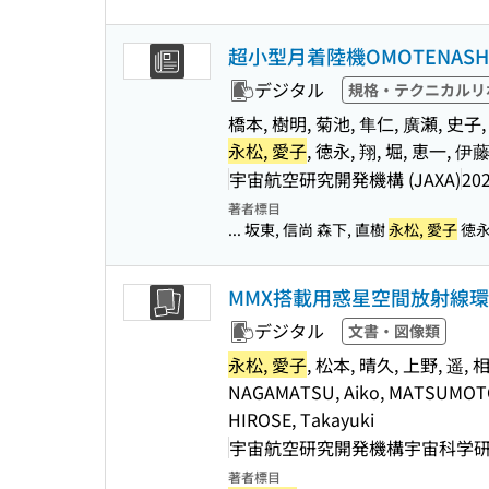
超小型月着陸機OMOTENAS
デジタル
規格・テクニカルリ
橋本, 樹明, 菊池, 隼仁, 廣瀬, 史子, 
永松, 愛子
, 徳永, 翔, 堀, 恵一, 伊
宇宙航空研究開発機構 (JAXA)
20
著者標目
... 坂東, 信尚 森下, 直樹
永松, 愛子
徳永,
MMX搭載用惑星空間放射線環境モニタ(I
デジタル
文書・図像類
永松, 愛子
, 松本, 晴久, 上野, 遥, 
NAGAMATSU, Aiko, MATSUMOTO, 
HIROSE, Takayuki
宇宙航空研究開発機構宇宙科学研究所(
著者標目