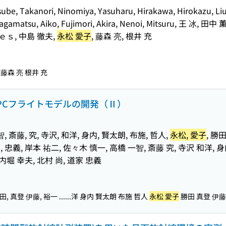
ube, Takanori, Ninomiya, Yasuharu, Hirakawa, Hirokazu, Liu
, Nagamatsu, Aiko, Fujimori, Akira, Nenoi, Mitsuru, 王
ｓ, 中島 徹夫,
永松 愛子
, 藤森 亮, 根井 充
藤森 亮 根井 充
EPCフライトモデルの開発（Ⅱ）
, 斎藤, 究, 寺沢, 和洋, 身内, 賢太朗, 布施, 哲人,
永松, 愛子
, 勝田
道家, 忠義, 岸本 祐二, 佐々木 慎一, 高橋 一智, 斎藤 究, 寺沢 和洋,
 内堀 幸夫, 北村 尚, 道家 忠義
, 真登 伊藤, 裕一 ...
...洋 身内 賢太朗 布施 哲人
永松 愛子
勝田 真登 伊藤 