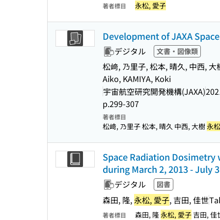
永松, 愛子
著者標目
Development of JAXA Space
デジタル
文書・図像類
松﨑, 乃里子, 松本, 晴久, 中西, 大
Aiko, KAMIYA, Koki
宇宙航空研究開発機構(JAXA)
202
p.299-307
著者標目
松﨑, 乃里子 松本, 晴久 中西, 大樹
永松
Space Radiation Dosimetry wi
during March 2, 2013 - July 3
デジタル
図書
森田, 隆,
永松, 愛子
, 吉田, 佳世
Ta
森田, 隆
永松, 愛子
吉田, 佳
著者標目