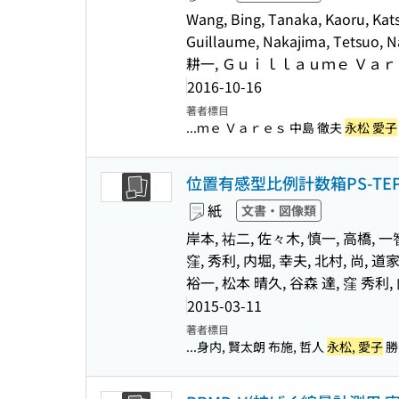
Wang, Bing, Tanaka, Kaoru, Kats
Guillaume, Nakajima, Tetsuo
耕一, Ｇｕｉｌｌａｕｍｅ Ｖａｒｅ
2016-10-16
著者標目
...ｍｅ Ｖａｒｅｓ 中島 徹夫
永松 愛子
位置有感型比例計数箱PS-T
紙
文書・図像類
岸本, 祐二, 佐々木, 慎一, 高橋, 一智
窪, 秀利, 内堀, 幸夫, 北村, 尚, 
裕一, 松本 晴久, 谷森 達, 窪 秀利,
2015-03-11
著者標目
...身内, 賢太朗 布施, 哲人
永松, 愛子
勝田