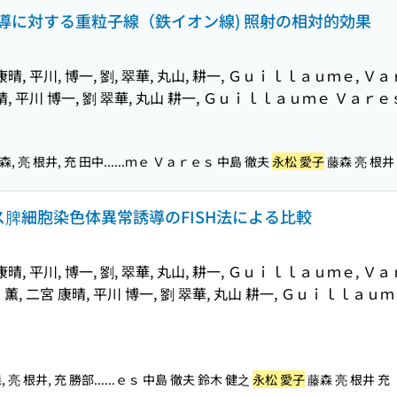
導に対する重粒子線（鉄イオン線) 照射の相対的効果
宮, 康晴, 平川, 博一, 劉, 翠華, 丸山, 耕一, Ｇｕｉｌｌａｕｍｅ, Ｖ
 康晴, 平川 博一, 劉 翠華, 丸山 耕一, Ｇｕｉｌｌａｕｍｅ Ｖａｒｅ
, 亮 根井, 充 田中...
...ｍｅ Ｖａｒｅｓ 中島 徹夫
永松 愛子
藤森 亮 根井
脾細胞染色体異常誘導のFISH法による比較
宮, 康晴, 平川, 博一, 劉, 翠華, 丸山, 耕一, Ｇｕｉｌｌａｕｍｅ, Ｖａ
 田中 薫, 二宮 康晴, 平川 博一, 劉 翠華, 丸山 耕一, Ｇｕｉｌｌａ
 亮 根井, 充 勝部...
...ｅｓ 中島 徹夫 鈴木 健之
永松 愛子
藤森 亮 根井 充