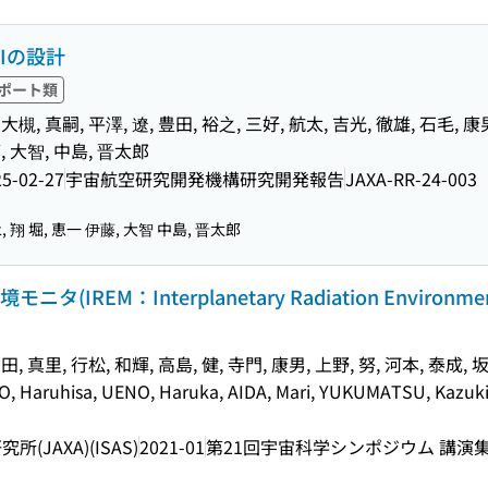
HIの設計
ポート類
大槻, 真嗣, 平澤, 遼, 豊田, 裕之, 三好, 航太, 吉光, 徹雄, 石毛, 康男
藤, 大智, 中島, 晋太郎
25-02-27
宇宙航空研究開発機構研究開発報告
JAXA-RR-24-003
 翔 堀, 恵一 伊藤, 大智 中島, 晋太郎
REM：Interplanetary Radiation Environm
相田, 真里, 行松, 和輝, 高島, 健, 寺門, 康男, 上野, 努, 河本, 泰成, 
Haruhisa, UENO, Haruka, AIDA, Mari, YUKUMATSU, Kazuki, 
JAXA)(ISAS)
2021-01
第21回宇宙科学シンポジウム 講演