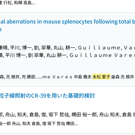
 行松, 和輝 高島...
l aberrations in mouse splenocytes following total b
s
宮, 康晴, 平川, 博一, 劉, 翠華, 丸山, 耕一, Ｇｕｉｌｌａｕｍｅ, Ｖ
 康晴, 平川 博一, 劉 翠華, 丸山 耕一, Ｇｕｉｌｌａｕｍｅ Ｖａｒｅ
, 亮 根井, 充 勝部...
...ｍｅ Ｖａｒｅｓ 中島 徹夫
永松 愛子
藤森 亮 根井
子線照射のCR-39を用いた基礎的検討
郎, 舟山, 知夫, 倉島, 俊, 坂下 哲哉, 横田 裕一郎, 舟山 知夫, 倉島 
裕一郎 舟山, 知夫 倉島, 俊 坂下 哲哉 横田...