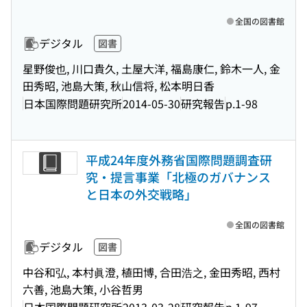
全国の図書館
デジタル
図書
星野俊也, 川口貴久, 土屋大洋, 福島康仁, 鈴木一人, 金
田秀昭, 池島大策, 秋山信将, 松本明日香
日本国際問題研究所
2014-05-30
研究報告
p.1-98
平成24年度外務省国際問題調査研
究・提言事業「北極のガバナンス
と日本の外交戦略」
全国の図書館
デジタル
図書
中谷和弘, 本村眞澄, 植田博, 合田浩之, 金田秀昭, 西村
六善, 池島大策, 小谷哲男
日本国際問題研究所
2013-03-28
研究報告
p.1-97