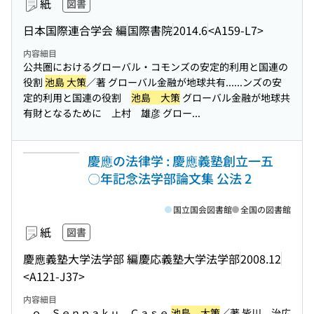
紙
図書
日本国際連合学会 編
国際書院
2014.6
<A159-L7>
内容細目
公共圏におけるグローバル・コモンズの安定的利用と国連の
役割
池島 大策
／著 グローバル金融が地球共有...
...ンズの安
定的利用と国連の役割
池島 大策
グローバル金融が地球共
有財となるために 上村 雄彦 グロー...
慶應の法律学 : 慶應義塾創立一五
〇年記念法学部論文集 公法 2
国立国会図書館
全国の図書館
紙
図書
慶應義塾大学法学部 編
慶応義塾大学法学部
2008.12
<A121-J37>
内容細目
...ｏ Ｓｅｎｐａｋｕ Ｃａｓｅ
池島 大策
／著 皆川 治広