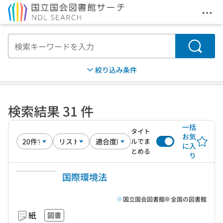
メニ
本文へ移動
検索
絞り込み条件
検索結果 31 件
一括
タイト
お気
ルでま
に入
とめる
り
国際環境法
国立国会図書館
全国の図書館
紙
図書