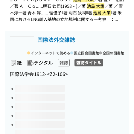
／著 Ａ Ｃｏ...
...明石 欽司(1958～)／著
池島 大策
／著 ／ 青
木淳一著 青木 淳...
... 理佳子‖著 明石 欽司‖著
池島 大策
‖著 米
国におけるLNG輸入基地の立地規制に関する一考察 ：...
国際法外交雑誌
インターネットで読める
国立国会図書館
全国の図書館
紙
デジタル
雑誌
雑誌タイトル
国際法学会
1912-
<Z2-106>
このタイトルの巻号