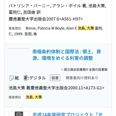
パトリシア・バーニー, アラン・ボイル 著, 池島大策,
富岡仁, 吉田脩 訳
慶應義塾大学出版会
2007.6
<A561-H97>
Birnie, Patricia W Boyle, Alan E
池島, 大策
富岡,
著者標目
仁, 1949- 吉田, 脩
南極条約体制と国際法 : 領土、資
源、環境をめぐる利害の調整
国立国会図書館
全国の図書館
紙
デジタル
図書
障害者向け資料あり
池島大策 著
慶應義塾大学出版会
2000.11
<A173-G1>
池島, 大策
著者標目
平成24年度研究プロジェクト「北