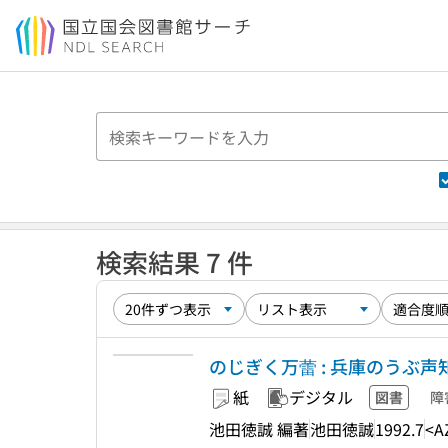
本文へ移動
検索結果 7 件
のじぎく万蕾 : 兵庫のうぶ
紙
デジタル
図書
障
池田徳誠 編著
池田徳誠
1992.7
<A