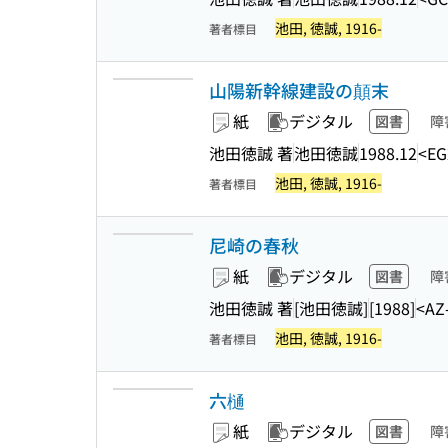
池田, 徳誠, 1916-
著者標目
山陽新幹線建設の顛末
紙
デジタル
図書
障
池田徳誠 著
池田徳誠
1988.12
<EG
池田, 徳誠, 1916-
著者標目
尼崎の春秋
紙
デジタル
図書
障
池田徳誠 著
[池田徳誠]
[1988]
<AZ
池田, 徳誠, 1916-
著者標目
六樋
紙
デジタル
図書
障