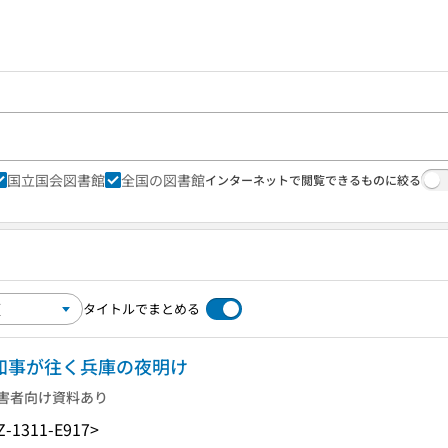
国立国会図書館
全国の図書館
インターネットで閲覧できるものに絞る
タイトルでまとめる
声知事が往く兵庫の夜明け
害者向け資料あり
Z-1311-E917>