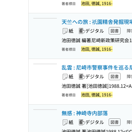
池田, 徳誠, 1916-
著者標目
天竺への旅 : 祇園精舎発掘
紙
デジタル
図書
障
池田徳誠 編著
尼崎新政策研究会
1
池田, 徳誠, 1916-
著者標目
乱雲 : 尼崎市警察事件を巡
紙
デジタル
図書
障
池田徳誠 著
[池田徳誠]
1988.12
<A
池田, 徳誠, 1916-
著者標目
無感 : 神崎寺内部落
紙
デジタル
図書
障
池田徳誠 著
池田徳誠
1988.12
<GC