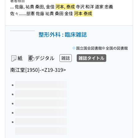
著者標目
... 佐藤, 祐貴 桑田, 金佳
河本, 泰成
寺沢 和洋 道家 忠義
佐々...
...朋憲 佐藤 祐貴 桑田 金佳
河本 泰成
整形外科 : 臨床雑誌
国立国会図書館
全国の図書館
紙
デジタル
雑誌
雑誌タイトル
南江堂
[1950]-
<Z19-319>
このタイトルの巻号