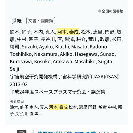
全国の図書館
紙
文書・図像類
鈴木, 絢子, 木内, 真人,
河本, 泰成
, 松本, 恵里, 門野, 敏
彦, 中村, 昭子, 長谷川, 直, 黒澤, 耕介, 荒川, 政彦, 杉田,
精司, Suzuki, Ayako, Kiuchi, Masato, Kadono,
Toshihiko, Nakamura, Akiko, Hasegawa, Sunao,
Kurosawa, Kosuke, Arakawa, Masahiko, Sugita,
Seiji
宇宙航空研究開発機構宇宙科学研究所(JAXA)(ISAS)
2013-02
平成24年度スペースプラズマ研究会・講演集
著者標目
鈴木, 絢子 木内, 真人
河本, 泰成
松本, 恵里 門野, 敏彦 中村, 昭
子 長谷川, 直 黒...