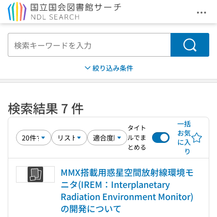
メニ
本文へ移動
検索
絞り込み条件
検索結果 7 件
一括
タイト
お気
ルでま
に入
とめる
り
MMX搭載用惑星空間放射線環境モ
ニタ(IREM：Interplanetary
Radiation Environment Monitor)
の開発について