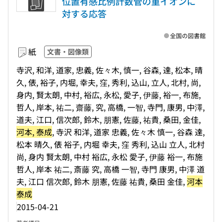
位置有感比例計数管の重イオンに
対する応答
全国の図書館
紙
文書・図像類
寺沢, 和洋, 道家, 忠義, 佐々木, 慎一, 谷森, 達, 松本, 晴
久, 俵, 裕子, 内堀, 幸夫, 窪, 秀利, 込山, 立人, 北村, 尚,
身内, 賢太朗, 中村, 裕広, 永松, 愛子, 伊藤, 裕一, 布施,
哲人, 岸本, 祐二, 齋藤, 究, 高橋, 一智, 寺門, 康男, 中澤,
道夫, 江口, 信次郎, 鈴木, 朋憲, 佐藤, 祐貴, 桑田, 金佳,
河本, 泰成
, 寺沢 和洋, 道家 忠義, 佐々木 慎一, 谷森 達,
松本 晴久, 俵 裕子, 内堀 幸夫, 窪 秀利, 込山 立人, 北村
尚, 身内 賢太朗, 中村 裕広, 永松 愛子, 伊藤 裕一, 布施
哲人, 岸本 祐二, 斎藤 究, 高橋 一智, 寺門 康男, 中澤 道
夫, 江口 信次郎, 鈴木 朋憲, 佐藤 祐貴, 桑田 金佳,
河本
泰成
2015-04-21