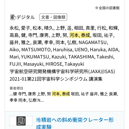
全国の図書館
デジタル
文書・図像類
永松, 愛子, 松本, 晴久, 上野, 遥, 相田, 真里, 行松, 和輝,
高島, 健, 寺門, 康男, 上野, 努,
河本, 泰成
, 坂田, 祐子,
藤井, 雅之, 廣瀬, 孝幸, 岡本, 弘樹, NAGAMATSU,
Aiko, MATSUMOTO, Haruhisa, UENO, Haruka, AIDA,
Mari, YUKUMATSU, Kazuki, TAKASHIMA, Takeshi,
FUJII, Masayuki, HIROSE, Takayuki
宇宙航空研究開発機構宇宙科学研究所(JAXA)(ISAS)
2021-01
第21回宇宙科学シンポジウム 講演集
著者標目
...健 寺門, 康男 上野, 努
河本, 泰成
坂田, 祐子 藤井, 雅之 廣瀬,
孝幸 岡本, 弘樹 N...
堆積岩への斜め衝突クレーター形
成実験