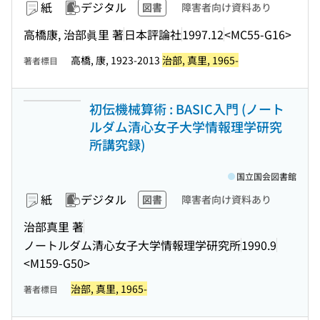
紙
デジタル
図書
障害者向け資料あり
高橋康, 治部眞里 著
日本評論社
1997.12
<MC55-G16>
高橋, 康, 1923-2013
治部, 真里, 1965-
著者標目
初伝機械算術 : BASIC入門 (ノート
ルダム清心女子大学情報理学研究
所講究録)
国立国会図書館
紙
デジタル
図書
障害者向け資料あり
治部真里 著
ノートルダム清心女子大学情報理学研究所
1990.9
<M159-G50>
治部, 真里, 1965-
著者標目