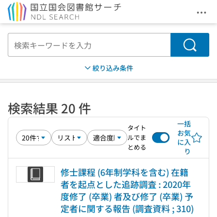
メニ
本文へ移動
検索
絞り込み条件
検索結果 20 件
一括
タイト
お気
ルでま
に入
とめる
り
修士課程 (6年制学科を含む) 在籍
者を起点とした追跡調査 : 2020年
度修了 (卒業) 者及び修了 (卒業) 予
定者に関する報告 (調査資料 ; 310)