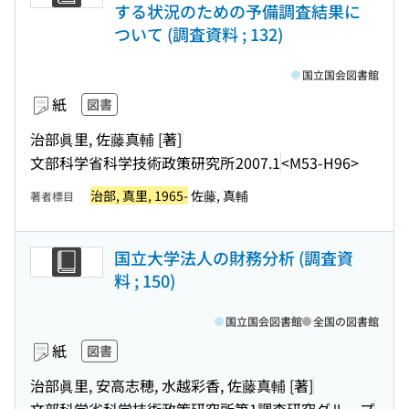
する状況のための予備調査結果に
ついて (調査資料 ; 132)
国立国会図書館
紙
図書
治部眞里, 佐藤真輔 [著]
文部科学省科学技術政策研究所
2007.1
<M53-H96>
治部, 真里, 1965-
佐藤, 真輔
著者標目
国立大学法人の財務分析 (調査資
料 ; 150)
国立国会図書館
全国の図書館
紙
図書
治部眞里, 安高志穂, 水越彩香, 佐藤真輔 [著]
文部科学省科学技術政策研究所第1調査研究グループ