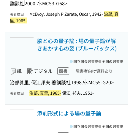
講談社
2000.7
<MC53-G68>
McEvoy, Joseph P Zarate, Oscar, 1942-
治部, 真
著者標目
里, 1965-
脳と心の量子論 : 場の量子論が解
きあかす心の姿 (ブルーバックス)
国立国会図書館
全国の図書館
紙
デジタル
図書
障害者向け資料あり
治部眞里, 保江邦夫 著
講談社
1998.5
<MC55-G20>
治部, 真里, 1965-
保江, 邦夫, 1951-
著者標目
添削形式による場の量子論
国立国会図書館
全国の図書館