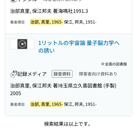
治部真里, 保江邦夫 著
海鳴社
1991.3
治部, 真里, 1965-
保江, 邦夫, 1951-
著者標目
1リットルの宇宙論 量子脳力学へ
の誘い
全国の図書館
記録メディア
録音資料
障害者向け資料あり
治部真里, 保江邦夫 著
埼玉県立久喜図書館 (手製)
2005
治部, 真里, 1965-
保江, 邦夫, 1951-
著者標目
検索結果は以上です。