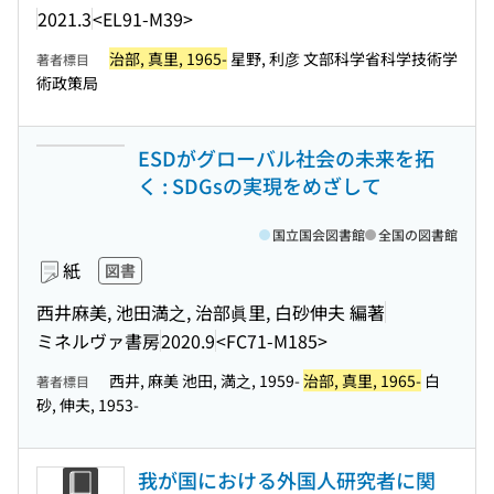
2021.3
<EL91-M39>
治部, 真里, 1965-
星野, 利彦 文部科学省科学技術学
著者標目
術政策局
ESDがグローバル社会の未来を拓
く : SDGsの実現をめざして
国立国会図書館
全国の図書館
紙
図書
西井麻美, 池田満之, 治部眞里, 白砂伸夫 編著
ミネルヴァ書房
2020.9
<FC71-M185>
西井, 麻美 池田, 満之, 1959-
治部, 真里, 1965-
白
著者標目
砂, 伸夫, 1953-
我が国における外国人研究者に関