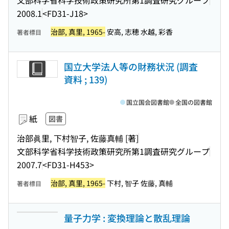
2008.1
<FD31-J18>
治部, 真里, 1965-
安高, 志穂 水越, 彩香
著者標目
国立大学法人等の財務状況 (調査
資料 ; 139)
国立国会図書館
全国の図書館
紙
図書
治部眞里, 下村智子, 佐藤真輔 [著]
文部科学省科学技術政策研究所第1調査研究グループ
2007.7
<FD31-H453>
治部, 真里, 1965-
下村, 智子 佐藤, 真輔
著者標目
量子力学 : 変換理論と散乱理論