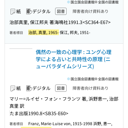
国立国会図書館
全国の図書館
紙
デジタル
図書
障害者向け資料あり
治部真里, 保江邦夫 著
海鳴社
1991.3
<SC364-E67>
治部, 真里, 1965-
保江, 邦夫, 1951-
著者標目
偶然の一致の心理学 : ユング心理
学による占いと共時性の原理 (ニ
ューパラダイムシリーズ)
国立国会図書館
全国の図書館
紙
デジタル
図書
障害者向け資料あり
マリー=ルイゼ・フォン・フランツ 著, 浜野恵一, 治部
真里 訳
たま出版
1990.8
<SB35-E60>
Franz, Marie-Luise von, 1915-1998 浜野, 恵一,
著者標目