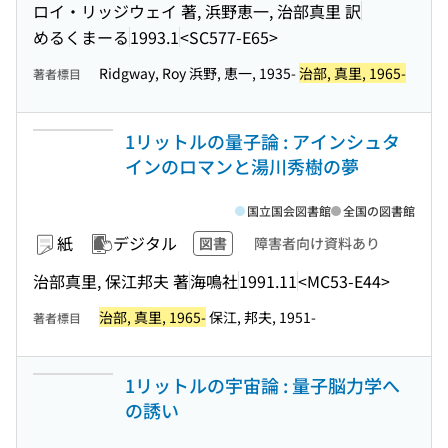
ロイ・リッジウェイ 著, 浜野恵一, 治部真里 訳
めるくまーる
1993.1
<SC577-E65>
Ridgway, Roy 浜野, 恵一, 1935-
治部, 真里, 1965-
著者標目
1リットルの量子論 : アインシュタ
インのロマンと湯川秀樹の夢
国立国会図書館
全国の図書館
紙
デジタル
図書
障害者向け資料あり
治部真里, 保江邦夫 著
海鳴社
1991.11
<MC53-E44>
治部, 真里, 1965-
保江, 邦夫, 1951-
著者標目
1リットルの宇宙論 : 量子脳力学へ
の誘い