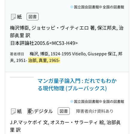
国立国会図書館
全国の図書館
紙
図書
梅沢博臣, ジョセッピ・ヴィティエロ 著, 保江邦夫, 治
部眞里 訳
日本評論社
2005.6
<MC53-H49>
梅沢, 博臣, 1924-1995 Vitiello, Giuseppe 保江, 邦
著者標目
夫, 1951-
治部, 真里, 1965-
マンガ量子論入門 : だれでもわか
る現代物理 (ブルーバックス)
国立国会図書館
全国の図書館
紙
デジタル
図書
障害者向け資料あり
J.P.マッケボイ 文, オスカー・サラーティ 絵, 治部眞
里 訳