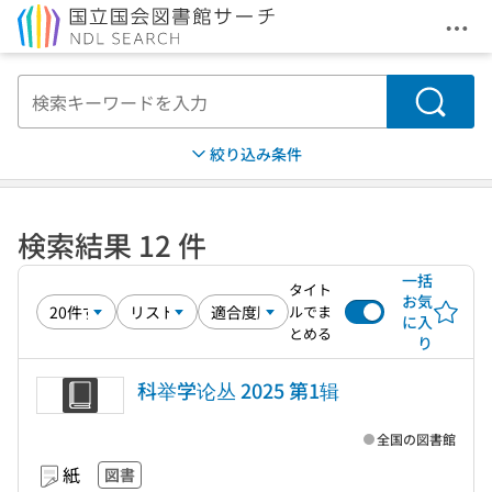
メニ
本文へ移動
検索
絞り込み条件
検索結果 12 件
一括
タイト
お気
ルでま
に入
とめる
り
科举学论丛 2025 第1辑
全国の図書館
紙
図書