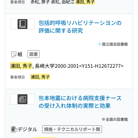
赤松, 房子 貞松, 由紀江
浦田, 秀子
著者標目
包括的呼吸リハビリテーシヨンの
評価に関する研究
国立国会図書館
紙
図書
浦田, 秀子
, 長崎大学
2000-2001
<Y151-H12672277>
浦田, 秀子
著者標目
熊本地震における病院支援ナース
の受け入れ体制の実際と効果
全国の図書館
デジタル
規格・テクニカルリポート類