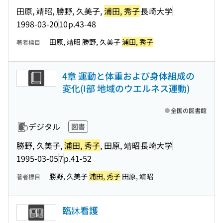
田原, 靖昭, 勝野, 久美子,
浦田, 秀子
長崎大学
1998-03-20
10
p.43-48
田原, 靖昭 勝野, 久美子
浦田, 秀子
著者標目
4章 運動と体重および身体組成の
変化(I部 地域のウエルネス運動)
全国の図書館
デジタル
図書
勝野, 久美子,
浦田, 秀子
, 田原, 靖昭
長崎大学
1995-03-05
7
p.41-52
勝野, 久美子
浦田, 秀子
田原, 靖昭
著者標目
臨牀看護