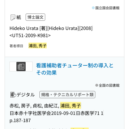
国立国会図書館
紙
博士論文
Hideko Urata [著]
[Hideko Urata]
[2008]
<UT51-2009-K981>
浦田, 秀子
著者標目
看護補助者チューター制の導入と
その効果
全国の図書館
デジタル
規格・テクニカルリポート類
赤松, 房子, 貞松, 由紀江,
浦田, 秀子
日本赤十字社医学会
2019-09-01
日赤医学
71 1
p.187-187