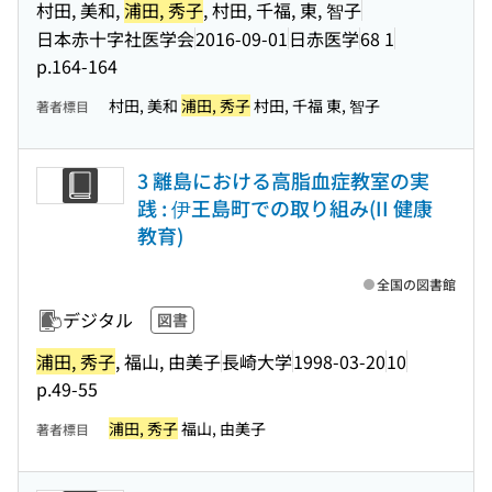
村田, 美和,
浦田, 秀子
, 村田, 千福, 東, 智子
日本赤十字社医学会
2016-09-01
日赤医学
68 1
p.164-164
村田, 美和
浦田, 秀子
村田, 千福 東, 智子
著者標目
3 離島における高脂血症教室の実
践 : 伊王島町での取り組み(II 健康
教育)
全国の図書館
デジタル
図書
浦田, 秀子
, 福山, 由美子
長崎大学
1998-03-20
10
p.49-55
浦田, 秀子
福山, 由美子
著者標目