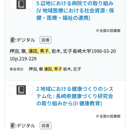
5 辺地における病院での取り組み
(V 地域医療における社会資源 : 保
健・医療・福祉の連携)
全国の図書館
デジタル
図書
押淵, 徹,
浦田, 秀子
, 岩木, 宏子
長崎大学
1998-03-20
10
p.219-229
押淵, 徹
浦田, 秀子
岩木, 宏子
著者標目
2 地域における健康づくりのシス
テム化 : 長崎県健康づくり研究会
の取り組みから(II 健康教育)
全国の図書館
デジタル
図書