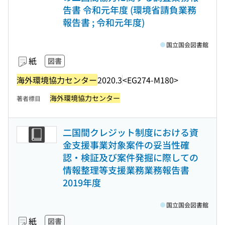
告書 令和元年度 (環境省請負業務
報告書 ; 令和元年度)
国立国会図書館
紙
図書
海外環境協力センター
2020.3
<EG274-M180>
海外環境協力センター
著者標目
二国間クレジット制度における資
金支援事業対象案件の妥当性確
認・検証及び案件発掘に際しての
情報整理等支援業務業務報告書
2019年度
国立国会図書館
紙
図書