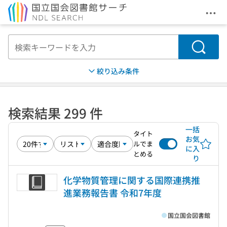
メニ
本文へ移動
検索
絞り込み条件
検索結果 299 件
一括
タイト
お気
ルでま
に入
とめる
り
化学物質管理に関する国際連携推
進業務報告書 令和7年度
国立国会図書館