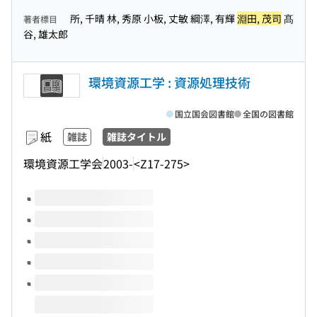
所, 千晴 林, 秀原 小板, 丈敏 綱澤, 有輝
淵田, 茂司
髙
著者標目
谷, 雄太郎
環境資源工学 : 資源処理技術
国立国会図書館
全国の図書館
紙
雑誌
雑誌タイトル
環境資源工学会
2003-
<Z17-275>
このタイトルの巻号