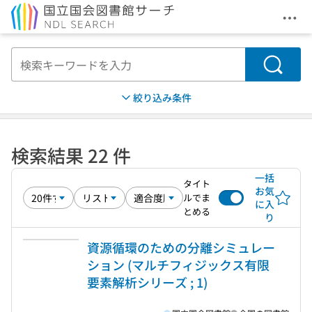
メニ
本文へ移動
検索
絞り込み条件
検索結果 22 件
一括
タイト
お気
ルでま
に入
とめる
り
資源循環のための分離シミュレー
ション (マルチフィジックス有限
要素解析シリーズ ; 1)