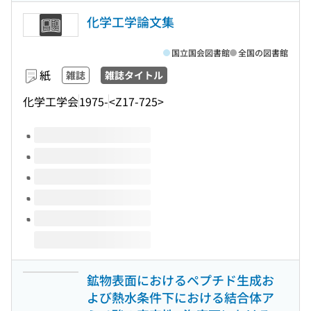
化学工学論文集
国立国会図書館
全国の図書館
紙
雑誌
雑誌タイトル
化学工学会
1975-
<Z17-725>
このタイトルの巻号
鉱物表面におけるペプチド生成お
よび熱水条件下における結合体ア