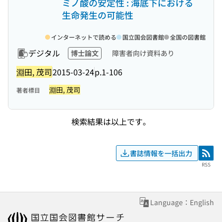
ミノ酸の安定性 : 海底下における
生命発生の可能性
インターネットで読める
国立国会図書館
全国の図書館
デジタル
博士論文
障害者向け資料あり
淵田, 茂司
2015-03-24
p.1-106
淵田, 茂司
著者標目
検索結果は以上です。
書誌情報を一括出力
RSS
RSS
Language：English