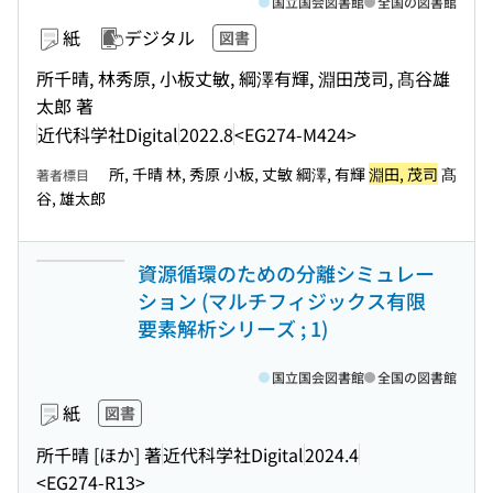
国立国会図書館
全国の図書館
紙
デジタル
図書
所千晴, 林秀原, 小板丈敏, 綱澤有輝, 淵田茂司, 髙谷雄
太郎 著
近代科学社Digital
2022.8
<EG274-M424>
所, 千晴 林, 秀原 小板, 丈敏 綱澤, 有輝
淵田, 茂司
髙
著者標目
谷, 雄太郎
資源循環のための分離シミュレー
ション (マルチフィジックス有限
要素解析シリーズ ; 1)
国立国会図書館
全国の図書館
紙
図書
所千晴 [ほか] 著
近代科学社Digital
2024.4
<EG274-R13>