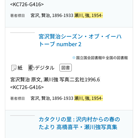
<KC726-G416>
宮沢, 賢治, 1896-1933
瀬川, 強, 1954-
著者標目
宮沢賢治シーズン・オブ・イーハ
トーブ number 2
国立国会図書館
全国の図書館
紙
デジタル
図書
宮沢賢治 原文, 瀬川強 写真
二玄社
1996.6
<KC726-G416>
宮沢, 賢治, 1896-1933
瀬川, 強, 1954-
著者標目
カタクリの里 : 沢内村からの春の
たより 高橋喜平・瀬川強写真集