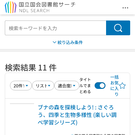
メニ
本文へ移動
検索
絞り込み条件
検索結果 11 件
一括
タイト
お気
ルでま
に入
とめる
り
ブナの森を探検しよう! : さぐろ
う、四季と生物多様性 (楽しい調
べ学習シリーズ)