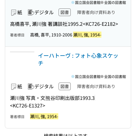
国立国会図書館
全国の図書館
紙
デジタル
図書
障害者向け資料あり
高橋喜平, 瀬川強 著
講談社
1995.2
<KC726-E2182>
高橋, 喜平, 1910-2006
瀬川, 強, 1954-
著者標目
イーハトーヴ : フォト心象スケッ
チ
国立国会図書館
全国の図書館
紙
デジタル
図書
障害者向け資料あり
瀬川強 写真・文
熊谷印刷出版部
1993.3
<KC726-E1327>
瀬川, 強, 1954-
著者標目
検索結果は以上です。