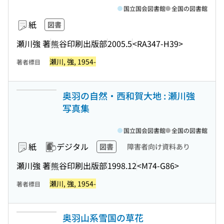
国立国会図書館
全国の図書館
紙
図書
瀬川強 著
熊谷印刷出版部
2005.5
<RA347-H39>
瀬川, 強, 1954-
著者標目
奥羽の自然・西和賀大地 : 瀬川強
写真集
国立国会図書館
全国の図書館
紙
デジタル
図書
障害者向け資料あり
瀬川強 著
熊谷印刷出版部
1998.12
<M74-G86>
瀬川, 強, 1954-
著者標目
奥羽山系雪国の草花