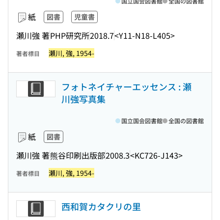
国立国会図書館
全国の図書館
紙
図書
児童書
瀬川強 著
PHP研究所
2018.7
<Y11-N18-L405>
瀬川, 強, 1954-
著者標目
フォトネイチャーエッセンス : 瀬
川強写真集
国立国会図書館
全国の図書館
紙
図書
瀬川強 著
熊谷印刷出版部
2008.3
<KC726-J143>
瀬川, 強, 1954-
著者標目
西和賀カタクリの里