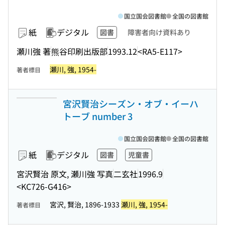
国立国会図書館
全国の図書館
紙
デジタル
図書
障害者向け資料あり
瀬川強 著
熊谷印刷出版部
1993.12
<RA5-E117>
瀬川, 強, 1954-
著者標目
宮沢賢治シーズン・オブ・イーハ
トーブ number 3
国立国会図書館
全国の図書館
紙
デジタル
図書
児童書
宮沢賢治 原文, 瀬川強 写真
二玄社
1996.9
<KC726-G416>
宮沢, 賢治, 1896-1933
瀬川, 強, 1954-
著者標目