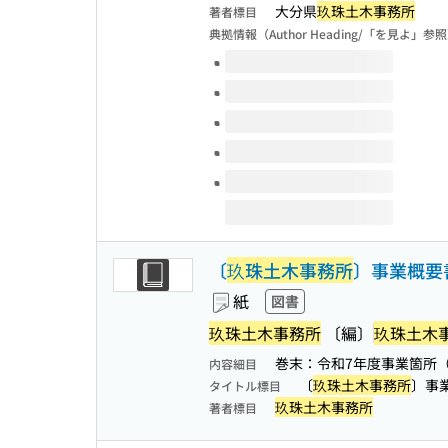
大分県
玖珠土木事務所
著者標目
典拠情報（Author Heading/「を見よ」参
このタイトルの巻号
〔
玖珠土木事務所
〕事業概要
紙
図書
玖珠土木事務所
〔編〕
玖珠土木
巻末：令和7年度事業箇所
内容細目
〔
玖珠土木事務所
〕事
タイトル標目
玖珠土木事務所
著者標目