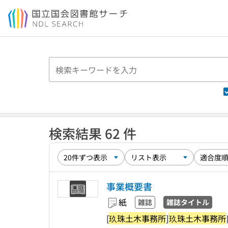
本文へ移動
検索結果 62 件
事業概要書
紙
雑誌
雑誌タイトル
[
玖珠土木事務所
]
玖珠土木事務所