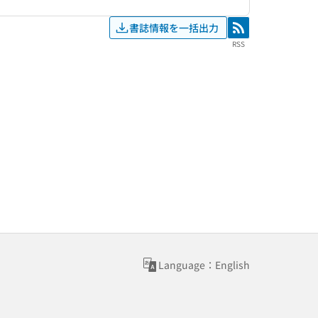
書誌情報を一括出力
RSS
RSS
Language：English