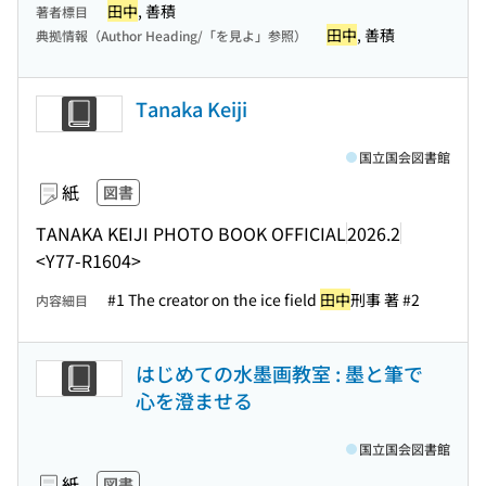
田中
, 善積
著者標目
田中
, 善積
典拠情報（Author Heading/「を見よ」参照）
Tanaka Keiji
国立国会図書館
紙
図書
TANAKA KEIJI PHOTO BOOK OFFICIAL
2026.2
<Y77-R1604>
#1 The creator on the ice field
田中
刑事 著 #2
内容細目
はじめての水墨画教室 : 墨と筆で
心を澄ませる
国立国会図書館
紙
図書