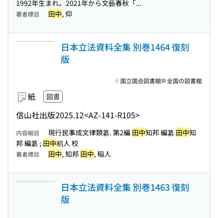
1992年生まれ。2021年から文藝春秋「...
田中
, 仰
著者標目
日本立法資料全集 別巻1464 復刻
版
国立国会図書館
全国の図書館
紙
図書
信山社出版
2025.12
<AZ-141-R105>
現行民事成文律類纂. 第2編
田中
知邦 編纂
田中
知
内容細目
邦 編纂 ;
田中
稻人 校
田中
, 知邦
田中
, 稲人
著者標目
日本立法資料全集 別巻1463 復刻
版