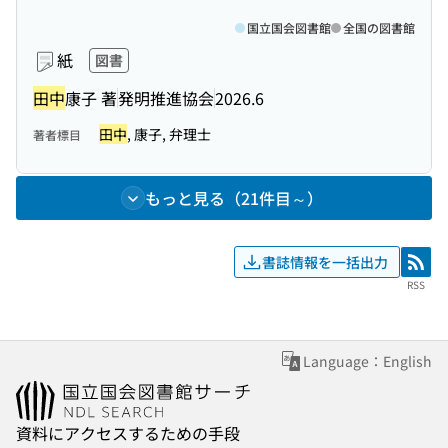
国立国会図書館
全国の図書館
紙
図書
田中
康子 著
発明推進協会
2026.6
田中
, 康子, 弁理士
著者標目
もっと見る（21件目～）
書誌情報を一括出力
RSS
RSS
Language：English
資料にアクセスするための手段