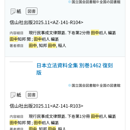
国立国会図書館
全国の図書館
紙
図書
信山社出版
2025.11
<AZ-141-R104>
現行民事成文律類纂. 下卷第2分冊
田中
稻人 編纂
内容細目
田中
知邦 閲 ;
田中
稻人 編纂
田中
, 知邦
田中
, 稲人
著者標目
日本立法資料全集 別巻1462 復刻
版
国立国会図書館
全国の図書館
紙
図書
信山社出版
2025.11
<AZ-141-R103>
現行民事成文律類纂. 下卷第1分冊
田中
稻人 編纂
内容細目
田中
知邦 閲 ;
田中
稻人 編纂
田中
, 知邦
田中
, 稲人
著者標目