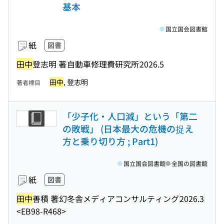
基本
国立国会図書館
紙
図書
田中
登志明 著
自動車修理費研究所
2026.5
田中
, 登志明
著者標目
「少子化・人口減」という「第二
の敗戦」 (日本最大の危機の捉え
方と乗り切り方 ; Part1)
国立国会図書館
全国の図書館
紙
図書
田中
善積 著
幻冬舎メディアコンサルティング
2026.3
<EB98-R468>