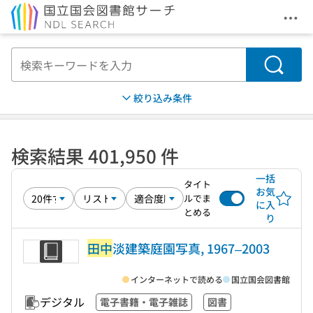
メニ
本文へ移動
検索
絞り込み条件
検索結果 401,950 件
一括
タイト
お気
ルでま
に入
とめる
り
田中
淡建築庭園写真, 1967–2003
インターネットで読める
国立国会図書館
デジタル
電子書籍・電子雑誌
図書