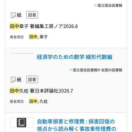
国立国会図書館
紙
図書
田中
章子 著
編集工房ノア
2026.8
田中
, 章子
著者標目
経済学のための数学 線形代数編
国立国会図書館
全国の図書館
紙
図書
田中
久稔 著
日本評論社
2026.7
田中
, 久稔
著者標目
自動車損害と修理費 : 損害回復の
視点から読み解く事故車修理費の