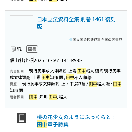
日本立法資料全集 別巻 1461 復刻
版
国立国会図書館
全国の図書館
紙
図書
信山社出版
2025.10
<AZ-141-R99>
現行民事成文律類纂. 上卷
田中
稻人 編纂 現行民事
内容細目
成文律類纂. 上巻
田中
知邦 閲 ;
田中
稻人 編纂
現行民事成文律類纂. 上・下,第3編 /
田中
稲人 編 ;
田中
異版
知邦 閲
田中
, 知邦
田中
, 稲人
著者標目
桃の花少女のようにふっくらと :
田中
章子詩集