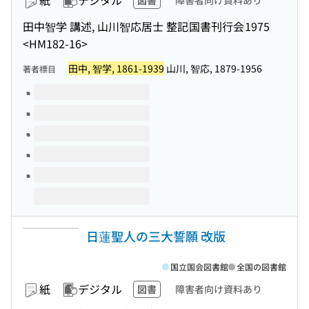
紙
デジタル
図書
障害者向け資料あり
田中智学 講述, 山川智応居士 整記
国書刊行会
1975
<HM182-16>
田中, 智学, 1861-1939
山川, 智応, 1879-1956
著者標目
このタイトルの巻号
日蓮聖人の三大誓願 改版
国立国会図書館
全国の図書館
紙
デジタル
図書
障害者向け資料あり