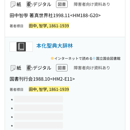
紙
デジタル
図書
障害者向け資料あり
田中智學 著
真世界社
1998.11
<HM188-G20>
田中, 智学, 1861-1939
著者標目
本化聖典大辞林
インターネットで読める
国立国会図書館
紙
デジタル
図書
障害者向け資料あり
国書刊行会
1988.10
<HM2-E11>
田中, 智学, 1861-1939
著者標目
このタイトルの巻号