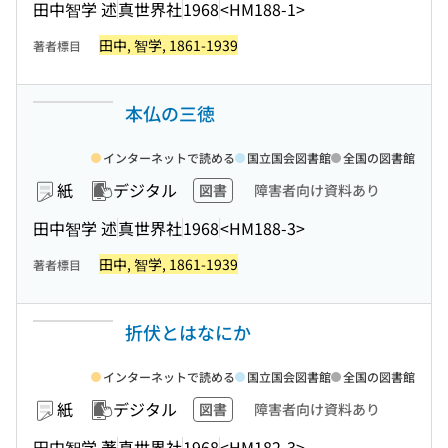
田中智学 述
真世界社
1968
<HM188-1>
田中, 智学, 1861-1939
著者標目
本仏の三徳
インターネットで読める
国立国会図書館
全国の図書館
紙
デジタル
図書
障害者向け資料あり
田中智学 述
真世界社
1968
<HM188-3>
田中, 智学, 1861-1939
著者標目
折伏とはなにか
インターネットで読める
国立国会図書館
全国の図書館
紙
デジタル
図書
障害者向け資料あり
田中智学 著
真世界社
1968
<HM182-3>