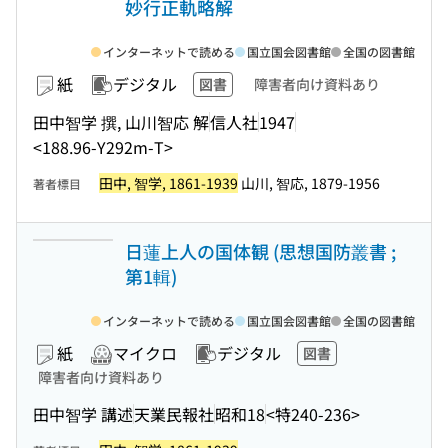
妙行正軌略解
インターネットで読める
国立国会図書館
全国の図書館
紙
デジタル
図書
障害者向け資料あり
田中智学 撰, 山川智応 解
信人社
1947
<188.96-Y292m-T>
田中, 智学, 1861-1939
山川, 智応, 1879-1956
著者標目
日蓮上人の国体観 (思想国防叢書 ;
第1輯)
インターネットで読める
国立国会図書館
全国の図書館
紙
マイクロ
デジタル
図書
障害者向け資料あり
田中智学 講述
天業民報社
昭和18
<特240-236>