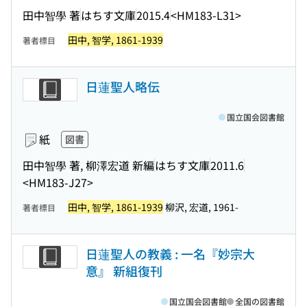
田中智學 著
はちす文庫
2015.4
<HM183-L31>
田中, 智学, 1861-1939
著者標目
日蓮聖人略伝
国立国会図書館
紙
図書
田中智學 著, 柳澤宏道 新編
はちす文庫
2011.6
<HM183-J27>
田中, 智学, 1861-1939
柳沢, 宏道, 1961-
著者標目
日蓮聖人の教義 : 一名『妙宗大
意』 新組復刊
国立国会図書館
全国の図書館