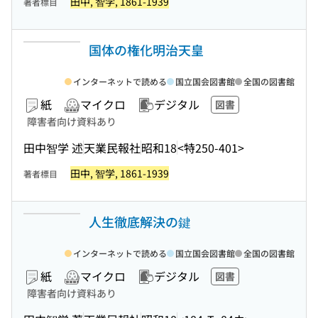
田中, 智学, 1861-1939
著者標目
国体の権化明治天皇
インターネットで読める
国立国会図書館
全国の図書館
紙
マイクロ
デジタル
図書
障害者向け資料あり
田中智学 述
天業民報社
昭和18
<特250-401>
田中, 智学, 1861-1939
著者標目
人生徹底解決の鍵
インターネットで読める
国立国会図書館
全国の図書館
紙
マイクロ
デジタル
図書
障害者向け資料あり