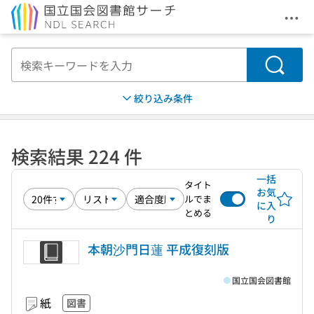
メニ
本文へ移動
検索
絞り込み条件
検索結果 224 件
一括
タイト
お気
ルでま
に入
とめる
り
本朝沙門日蓮 平成復刻版
国立国会図書館
紙
図書