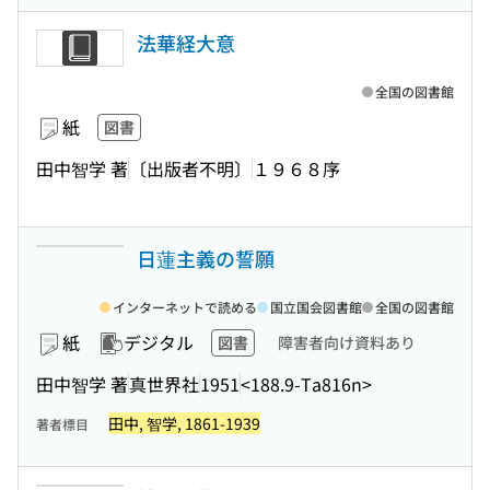
法華経大意
全国の図書館
紙
図書
田中智学 著
〔出版者不明〕
１９６８序
日蓮主義の誓願
インターネットで読める
国立国会図書館
全国の図書館
紙
デジタル
図書
障害者向け資料あり
田中智学 著
真世界社
1951
<188.9-Ta816n>
田中, 智学, 1861-1939
著者標目