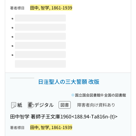
田中, 智学, 1861-1939
著者標目
このタイトルの巻号
日蓮聖人の三大誓願 改版
国立国会図書館
全国の図書館
紙
デジタル
図書
障害者向け資料あり
田中智学 著
師子王文庫
1960
<188.94-Ta816n-(t)>
田中, 智学, 1861-1939
著者標目