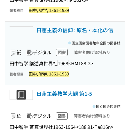
田中, 智学, 1861-1939
著者標目
日蓮主義の信仰 : 原名・本化の信
国立国会図書館
全国の図書館
紙
デジタル
図書
障害者向け資料あり
田中智学 講述
真世界社
1968
<HM188-2>
田中, 智学, 1861-1939
著者標目
日蓮主義教学大観 第1-5
国立国会図書館
紙
デジタル
図書
障害者向け資料あり
田中智学 著
真世界社
1963-1964
<188.91-Ta816n>