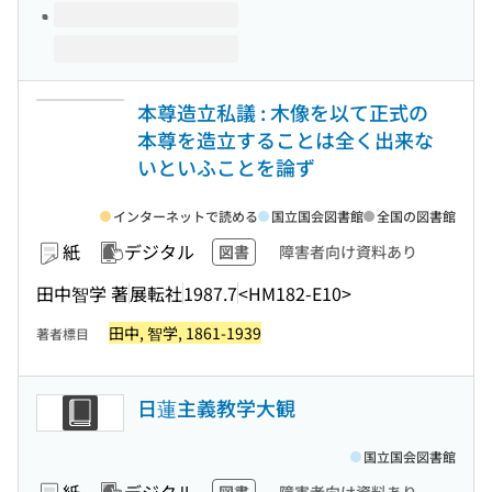
本尊造立私議 : 木像を以て正式の
本尊を造立することは全く出来な
いといふことを論ず
インターネットで読める
国立国会図書館
全国の図書館
紙
デジタル
図書
障害者向け資料あり
田中智学 著
展転社
1987.7
<HM182-E10>
田中, 智学, 1861-1939
著者標目
日蓮主義教学大観
国立国会図書館