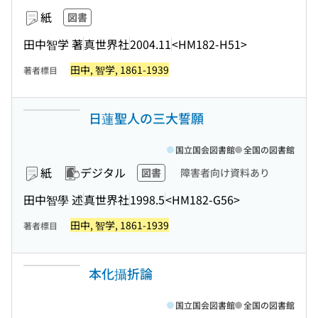
紙
図書
田中智学 著
真世界社
2004.11
<HM182-H51>
田中, 智学, 1861-1939
著者標目
日蓮聖人の三大誓願
国立国会図書館
全国の図書館
紙
デジタル
図書
障害者向け資料あり
田中智學 述
真世界社
1998.5
<HM182-G56>
田中, 智学, 1861-1939
著者標目
本化攝折論
国立国会図書館
全国の図書館