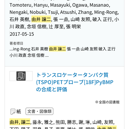
Tomoteru, Hanyu, Masayuki, Ogawa, Masanao,
Nengaki, Nobuki, Tsuji, Atsushi, Zhang, Ming-Rong,
石井 英樹,
由井 譲二
, 張 一鼎, 山崎 友照, 破入 正行, 小
川 政直, 念垣 信樹, 辻 厚至, 張 明栄
2017-05-15
著者標目
...ing-Rong 石井 英樹
由井 譲二
張 一鼎 山崎 友照 破入 正行
小川 政直 念垣 信樹 ...
トランスロケータータンパク質
(TSPO)PETプローブ[18F]PyBMP
の合成と評価
全国の図書館
紙
文書・図像類
由井, 譲二
, 藤永, 雅之, 熊田, 勝志, 謝, 琳, 山崎, 友照,