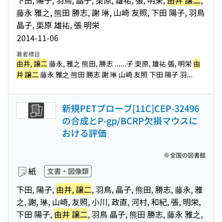
下田, 陽子, 羽鳥, 晶子, 栗原, 雄祐, 張, 明栄,
由井 譲二
,
藤永 雅之, 熊田 勝志, 謝 琳, 山崎 友照, 下田 陽子, 羽鳥
晶子, 栗原 雄祐, 張 明栄
2014-11-06
著者標目
由井, 譲二
藤永, 雅之 熊田, 勝志 ...
...子 栗原, 雄祐 張, 明栄
由
井 譲二
藤永 雅之 熊田 勝志 謝 琳 山崎 友照 下田 陽子 羽...
新規PETプローブ[11C]CEP-32496
の合成とP-gp/BCRP欠損マウスに
おける評価
全国の図書館
紙
文書・図像類
下田, 陽子,
由井, 譲二
, 羽鳥, 晶子, 熊田, 勝志, 藤永, 雅
之, 謝, 琳, 山崎, 友照, 小川, 政直, 河村, 和紀, 張, 明栄,
下田 陽子,
由井 譲二
, 羽鳥 晶子, 熊田 勝志, 藤永 雅之,