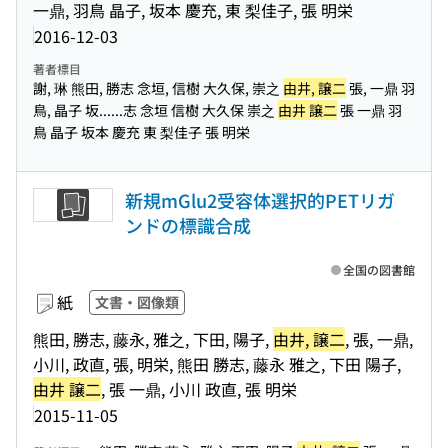
一鼎, 羽鳥 晶子, 坂本 慶充, 東 梨佳子, 張 明栄
2016-12-03
著者標目
謝, 琳 熊田, 勝志 念垣, 信樹 大久保, 崇之
由井, 譲二
張, 一鼎 羽
鳥, 晶子 坂...
...志 念垣 信樹 大久保 崇之
由井 譲二
張 一鼎 羽
鳥 晶子 坂本 慶充 東 梨佳子 張 明栄
新規mGlu2受容体選択的PETリガ
ンドの標識合成
全国の図書館
紙
文書・図像類
熊田, 勝志, 藤永, 雅之, 下田, 陽子,
由井, 譲二
, 張, 一鼎,
小川, 政直, 張, 明栄, 熊田 勝志, 藤永 雅之, 下田 陽子,
由井 譲二
, 張 一鼎, 小川 政直, 張 明栄
2015-11-05