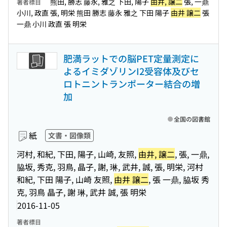
熊田, 勝志 藤永, 雅之 下田, 陽子
由井, 譲二
張, 一鼎
著者標目
小川, 政直 張, 明栄 熊田 勝志 藤永 雅之 下田 陽子
由井 譲二
張
一鼎 小川 政直 張 明栄
肥満ラットでの脳PET定量測定に
よるイミダゾリンI2受容体及びセ
ロトニントランポーター結合の増
加
全国の図書館
紙
文書・図像類
河村, 和紀, 下田, 陽子, 山崎, 友照,
由井, 譲二
, 張, 一鼎,
脇坂, 秀克, 羽鳥, 晶子, 謝, 琳, 武井, 誠, 張, 明栄, 河村
和紀, 下田 陽子, 山崎 友照,
由井 譲二
, 張 一鼎, 脇坂 秀
克, 羽鳥 晶子, 謝 琳, 武井 誠, 張 明栄
2016-11-05
著者標目