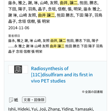
藤永, 雅之, 謝, 琳, 山崎, 友照,
由井, 譲二
, 熊田, 勝志,
下田, 陽子, 羽鳥, 晶子, 念垣, 信樹, 張, 明栄, 藤永 雅之,
謝 琳, 山崎 友照,
由井 譲二
, 熊田 勝志, 下田 陽子, 羽鳥
晶子, 念垣 信樹, 張 明栄
2014-11-06
著者標目
藤永, 雅之 謝, 琳 山崎, 友照
由井, 譲二
熊田, 勝志 下田, 陽子
...
...永 雅之 謝 琳 山崎 友照
由井 譲二
熊田 勝志 下田 陽子 羽鳥
晶子 念垣 信樹 張 明栄
Radiosynthesis of
[11C]disulfiram and its first in
vivo PET studies
全国の図書館
紙
文書・図像類
Ishii, Hideki, Yui, Joji, Zhang, Yiding, Yamasaki,