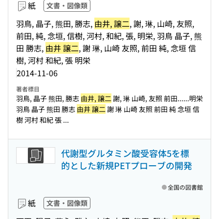
紙
文書・図像類
羽鳥, 晶子, 熊田, 勝志,
由井, 譲二
, 謝, 琳, 山崎, 友照,
前田, 純, 念垣, 信樹, 河村, 和紀, 張, 明栄, 羽鳥 晶子, 熊
田 勝志,
由井 譲二
, 謝 琳, 山崎 友照, 前田 純, 念垣 信
樹, 河村 和紀, 張 明栄
2014-11-06
著者標目
羽鳥, 晶子 熊田, 勝志
由井, 譲二
謝, 琳 山崎, 友照 前田...
...明栄
羽鳥 晶子 熊田 勝志
由井 譲二
謝 琳 山崎 友照 前田 純 念垣 信
樹 河村 和紀 張 ...
代謝型グルタミン酸受容体5を標
的とした新規PETプローブの開発
全国の図書館
紙
文書・図像類