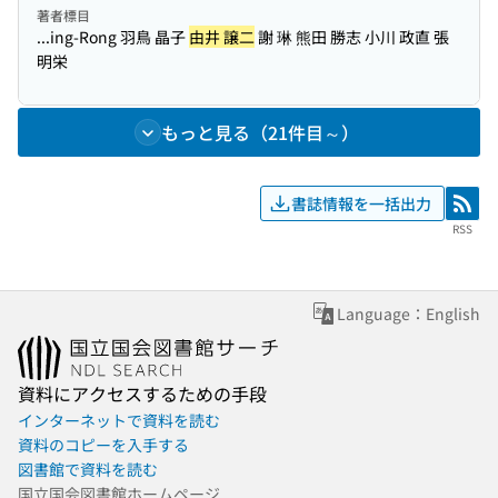
著者標目
...ing-Rong 羽鳥 晶子
由井 譲二
謝 琳 熊田 勝志 小川 政直 張
明栄
もっと見る（21件目～）
書誌情報を一括出力
RSS
RSS
Language：English
資料にアクセスするための手段
インターネットで資料を読む
資料のコピーを入手する
図書館で資料を読む
国立国会図書館ホームページ