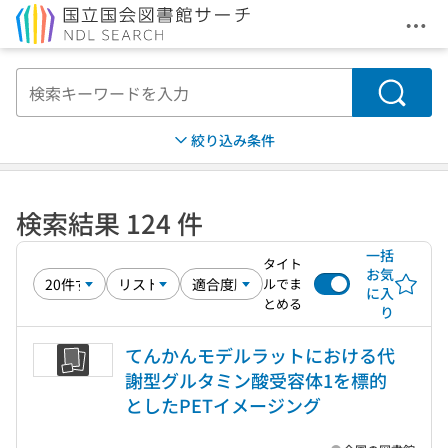
メニ
本文へ移動
検索
絞り込み条件
検索結果 124 件
一括
タイト
お気
ルでま
に入
とめる
り
てんかんモデルラットにおける代
謝型グルタミン酸受容体1を標的
としたPETイメージング