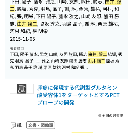
下田, 陽子, 藤永, 雅之, 山崎, 友照, 熊田, 勝志,
由井, 譲
二
, 脇坂, 秀克, 羽鳥, 晶子, 謝, 琳, 栗原, 雄祐, 河村, 和
紀, 張, 明栄, 下田 陽子, 藤永 雅之, 山崎 友照, 熊田 勝
志,
由井 譲二
, 脇坂 秀克, 羽鳥 晶子, 謝 琳, 栗原 雄祐,
河村 和紀, 張 明栄
2015-11-05
著者標目
下田, 陽子 藤永, 雅之 山崎, 友照 熊田, 勝志
由井, 譲二
脇坂, 秀
克 羽鳥, 晶子 ...
...雅之 山崎 友照 熊田 勝志
由井 譲二
脇坂 秀
克 羽鳥 晶子 謝 琳 栗原 雄祐 河村 和紀 張...
腫瘍に発現する代謝型グルタミン
酸受容体1をターゲットとするPET
プローブの開発
全国の図書館
紙
文書・図像類