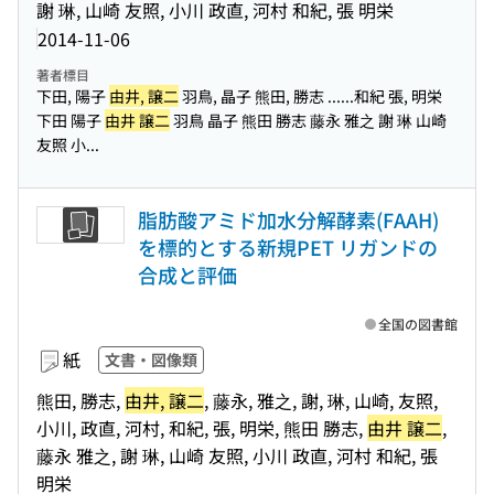
謝 琳, 山崎 友照, 小川 政直, 河村 和紀, 張 明栄
2014-11-06
著者標目
下田, 陽子
由井, 譲二
羽鳥, 晶子 熊田, 勝志 ...
...和紀 張, 明栄
下田 陽子
由井 譲二
羽鳥 晶子 熊田 勝志 藤永 雅之 謝 琳 山崎
友照 小...
脂肪酸アミド加水分解酵素(FAAH)
を標的とする新規PET リガンドの
合成と評価
全国の図書館
紙
文書・図像類
熊田, 勝志,
由井, 譲二
, 藤永, 雅之, 謝, 琳, 山崎, 友照,
小川, 政直, 河村, 和紀, 張, 明栄, 熊田 勝志,
由井 譲二
,
藤永 雅之, 謝 琳, 山崎 友照, 小川 政直, 河村 和紀, 張
明栄