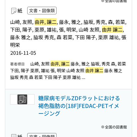
全国の図書館
紙
文書・図像類
山崎, 友照,
由井, 譲二
, 藤永, 雅之, 脇坂, 秀克, 森, 若菜,
下田, 陽子, 栗原, 雄祐, 張, 明栄, 山崎 友照,
由井 譲二
,
藤永 雅之, 脇坂 秀克, 森 若菜, 下田 陽子, 栗原 雄祐, 張
明栄
2016-11-05
山崎, 友照
由井, 譲二
藤永, 雅之 脇坂, 秀克 森, 若菜
著者標目
下田, 陽子 栗原, 雄祐 張, 明栄 山崎 友照
由井 譲二
藤永 雅之
脇坂 秀克 森 若菜 下田 陽子 栗原 雄祐 ...
糖尿病モデルZDFラットにおける
褐色脂肪の[18F]FEDAC-PETイメ
ージング
全国の図書館
紙
文書・図像類