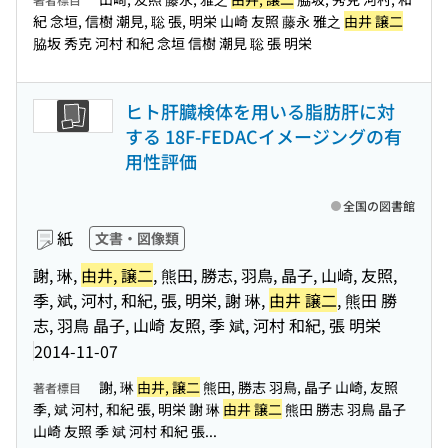
紀 念垣, 信樹 潮見, 聡 張, 明栄 山崎 友照 藤永 雅之
由井 譲二
脇坂 秀克 河村 和紀 念垣 信樹 潮見 聡 張 明栄
ヒト肝臓検体を用いる脂肪肝に対
する 18F-FEDACイメージングの有
用性評価
全国の図書館
紙
文書・図像類
謝, 琳,
由井, 譲二
, 熊田, 勝志, 羽鳥, 晶子, 山崎, 友照,
季, 斌, 河村, 和紀, 張, 明栄, 謝 琳,
由井 譲二
, 熊田 勝
志, 羽鳥 晶子, 山崎 友照, 季 斌, 河村 和紀, 張 明栄
2014-11-07
謝, 琳
由井, 譲二
熊田, 勝志 羽鳥, 晶子 山崎, 友照
著者標目
季, 斌 河村, 和紀 張, 明栄 謝 琳
由井 譲二
熊田 勝志 羽鳥 晶子
山崎 友照 季 斌 河村 和紀 張...