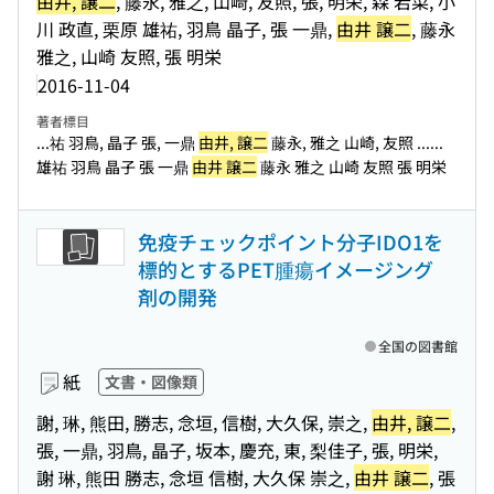
由井, 譲二
, 藤永, 雅之, 山崎, 友照, 張, 明栄, 森 若菜, 小
川 政直, 栗原 雄祐, 羽鳥 晶子, 張 一鼎,
由井 譲二
, 藤永
雅之, 山崎 友照, 張 明栄
2016-11-04
著者標目
...祐 羽鳥, 晶子 張, 一鼎
由井, 譲二
藤永, 雅之 山崎, 友照 ...
...
雄祐 羽鳥 晶子 張 一鼎
由井 譲二
藤永 雅之 山崎 友照 張 明栄
免疫チェックポイント分子IDO1を
標的とするPET腫瘍イメージング
剤の開発
全国の図書館
紙
文書・図像類
謝, 琳, 熊田, 勝志, 念垣, 信樹, 大久保, 崇之,
由井, 譲二
,
張, 一鼎, 羽鳥, 晶子, 坂本, 慶充, 東, 梨佳子, 張, 明栄,
謝 琳, 熊田 勝志, 念垣 信樹, 大久保 崇之,
由井 譲二
, 張