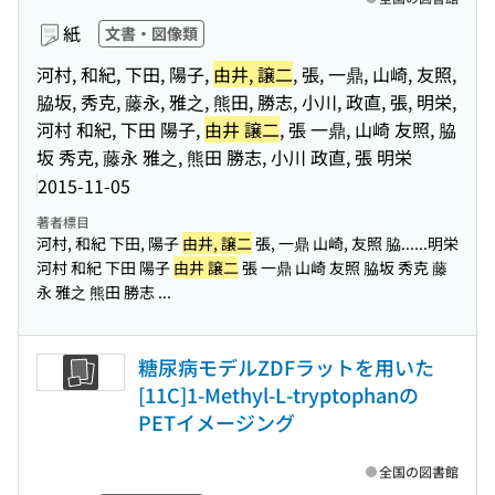
紙
文書・図像類
河村, 和紀, 下田, 陽子,
由井, 譲二
, 張, 一鼎, 山崎, 友照,
脇坂, 秀克, 藤永, 雅之, 熊田, 勝志, 小川, 政直, 張, 明栄,
河村 和紀, 下田 陽子,
由井 譲二
, 張 一鼎, 山崎 友照, 脇
坂 秀克, 藤永 雅之, 熊田 勝志, 小川 政直, 張 明栄
2015-11-05
著者標目
河村, 和紀 下田, 陽子
由井, 譲二
張, 一鼎 山崎, 友照 脇...
...明栄
河村 和紀 下田 陽子
由井 譲二
張 一鼎 山崎 友照 脇坂 秀克 藤
永 雅之 熊田 勝志 ...
糖尿病モデルZDFラットを用いた
[11C]1-Methyl-L-tryptophanの
PETイメージング
全国の図書館