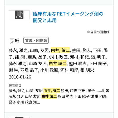
臨床有用なPETイメージング剤の
開発と応用
全国の図書館
紙
文書・図像類
藤永, 雅之, 山崎, 友照,
由井, 譲二
, 熊田, 勝志, 下田, 陽
子, 謝, 琳, 羽鳥, 晶子, 小川, 政直, 河村, 和紀, 張, 明栄,
藤永 雅之, 山崎 友照,
由井 譲二
, 熊田 勝志, 下田 陽子,
謝 琳, 羽鳥 晶子, 小川 政直, 河村 和紀, 張 明栄
2016-01-26
著者標目
藤永, 雅之 山崎, 友照
由井, 譲二
熊田, 勝志 下田, 陽子 ...
...明栄
藤永 雅之 山崎 友照
由井 譲二
熊田 勝志 下田 陽子 謝 琳 羽鳥
晶子 小川 政直 河...