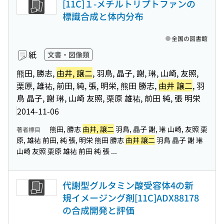
[11C]１-メチルトリプトファンの
標識合成と体内分布
全国の図書館
紙
文書・図像類
熊田, 勝志,
由井, 譲二
, 羽鳥, 晶子, 謝, 琳, 山崎, 友照,
栗原, 雄祐, 前田, 純, 張, 明栄, 熊田 勝志,
由井 譲二
, 羽
鳥 晶子, 謝 琳, 山崎 友照, 栗原 雄祐, 前田 純, 張 明栄
2014-11-06
熊田, 勝志
由井, 譲二
羽鳥, 晶子 謝, 琳 山崎, 友照 栗
著者標目
原, 雄祐 前田, 純 張, 明栄 熊田 勝志
由井 譲二
羽鳥 晶子 謝 琳
山崎 友照 栗原 雄祐 前田 純 張 ...
代謝型グルタミン酸受容体4の新
規イメージング剤[11C]ADX88178
の合成開発と評価