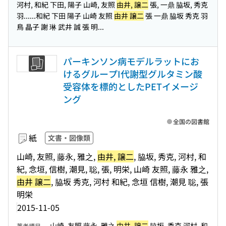
河村, 和紀 下田, 陽子 山崎, 友照
由井, 譲二
張, 一鼎 脇坂, 秀克
羽...
...和紀 下田 陽子 山崎 友照
由井 譲二
張 一鼎 脇坂 秀克 羽
鳥 晶子 謝 琳 武井 誠 張 明...
パーキンソン病モデルラットにお
けるグループI代謝型グルタミン酸
受容体を標的としたPETイメージ
ング
全国の図書館
紙
文書・図像類
山崎, 友照, 藤永, 雅之,
由井, 譲二
, 脇坂, 秀克, 河村, 和
紀, 念垣, 信樹, 潮見, 聡, 張, 明栄, 山崎 友照, 藤永 雅之,
由井 譲二
, 脇坂 秀克, 河村 和紀, 念垣 信樹, 潮見 聡, 張
明栄
2015-11-05
山崎, 友照 藤永, 雅之
由井, 譲二
脇坂, 秀克 河村, 和
著者標目