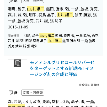
羽鳥, 晶子,
由井, 譲二
, 熊田, 勝志, 張, 一鼎, 脇坂, 秀克,
武井, 誠, 張, 明栄, 羽鳥 晶子,
由井 譲二
, 熊田 勝志, 張
一鼎, 脇坂 秀克, 武井 誠, 張 明栄
2015-11-05
羽鳥, 晶子
由井, 譲二
熊田, 勝志 張, 一鼎 脇坂, 秀克
著者標目
武井, 誠 張, 明栄 羽鳥 晶子
由井 譲二
熊田 勝志 張 一鼎 脇坂
秀克 武井 誠 張 明栄
モノアシルグリセロールリパーゼ
をターゲットとする新規PETイメ
ージング剤の合成と評価
全国の図書館
紙
文書・図像類
森, 若菜, 小川, 政直, 栗原, 雄祐, 羽鳥, 晶子, 張, 一鼎,