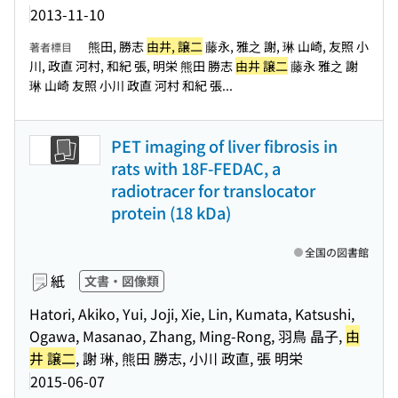
2013-11-10
熊田, 勝志
由井, 譲二
藤永, 雅之 謝, 琳 山崎, 友照 小
著者標目
川, 政直 河村, 和紀 張, 明栄 熊田 勝志
由井 譲二
藤永 雅之 謝
琳 山崎 友照 小川 政直 河村 和紀 張...
PET imaging of liver fibrosis in
rats with 18F-FEDAC, a
radiotracer for translocator
protein (18 kDa)
全国の図書館
紙
文書・図像類
Hatori, Akiko, Yui, Joji, Xie, Lin, Kumata, Katsushi,
Ogawa, Masanao, Zhang, Ming-Rong, 羽鳥 晶子,
由
井 譲二
, 謝 琳, 熊田 勝志, 小川 政直, 張 明栄
2015-06-07