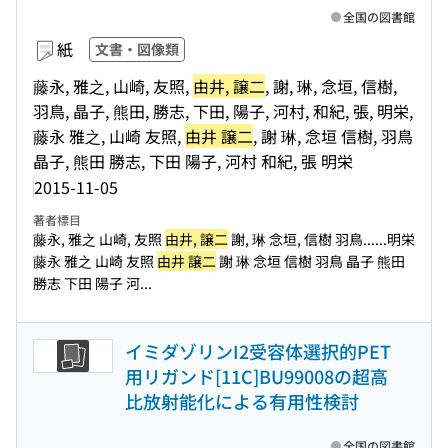
全国の図書館
紙
文書・図像類
藤永, 雅之, 山崎, 友照,
由井, 譲二
, 謝, 琳, 念垣, 信樹,
羽鳥, 晶子, 熊田, 勝志, 下田, 陽子, 河村, 和紀, 張, 明栄,
藤永 雅之, 山崎 友照,
由井 譲二
, 謝 琳, 念垣 信樹, 羽鳥
晶子, 熊田 勝志, 下田 陽子, 河村 和紀, 張 明栄
2015-11-05
著者標目
藤永, 雅之 山崎, 友照
由井, 譲二
謝, 琳 念垣, 信樹 羽鳥...
...明栄
藤永 雅之 山崎 友照
由井 譲二
謝 琳 念垣 信樹 羽鳥 晶子 熊田
勝志 下田 陽子 河...
イミダゾリンI2受容体選択的PET
用リガンド[11C]BU99008の超高
比放射能化による有用性検討
全国の図書館