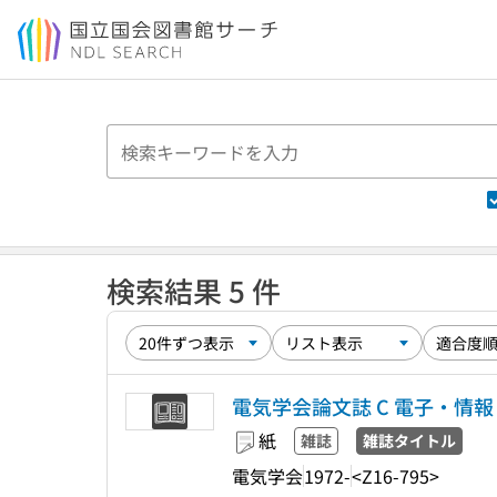
本文へ移動
検索結果 5 件
電気学会論文誌 C 電子・情
紙
雑誌
雑誌タイトル
電気学会
1972-
<Z16-795>